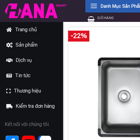
Chuyển
Danh Mục Sản Ph
đến
GIỎ HÀNG
nội
0
₫
dung
Trang chủ
-22%
Sản phẩm
Dịch vụ
Tin tức
Thương hiệu
Kiểm tra đơn hàng
Kết nối với chúng tôi