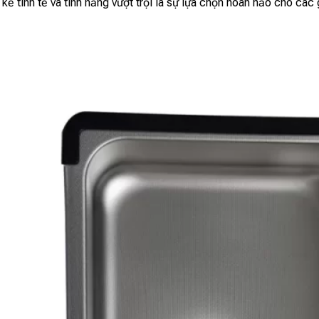
ế tinh tế và tính năng vượt trội là sự lựa chọn hoàn hảo cho các 