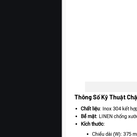
Thông Số Kỹ Thuật Ch
Chất liệu
: Inox 304 kết h
Bề mặt
: LINEN chống xướ
Kích thước
:
Chiều dài (W): 375 