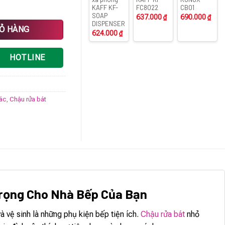
KAFF KF-
FC8022
CB01
SOAP
637.000
₫
690.000
₫
DISPENSER
lượng
IỎ HÀNG
624.000
₫
HOTLINE
rác
,
Chậu rửa bát
Trọng Cho Nhà Bếp Của Bạn
 vệ sinh là những phụ kiện bếp tiện ích.
Chậu rửa bát
nhỏ