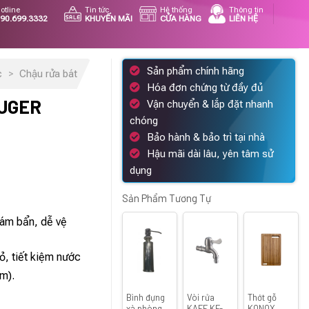
otline
Tin tức
Hệ thống
Thông tin
90.699.3332
KHUYẾN MÃI
CỬA HÀNG
LIÊN HỆ
Sản phẩm chính hãng
c
>
Chậu rửa bát
Hóa đơn chứng từ đầy đủ
LUGER
Vận chuyển & lắp đặt nhanh
chóng
Bảo hành & bảo trì tại nhà
Hậu mãi dài lâu, yên tâm sử
dụng
Sản Phẩm Tương Tự
ám bẩn, dễ vệ
0 ₫.
, tiết kiệm nước
m).
Bình đựng
Vòi rửa
Thớt gỗ
xà phòng
KAFF KF-
KONOX