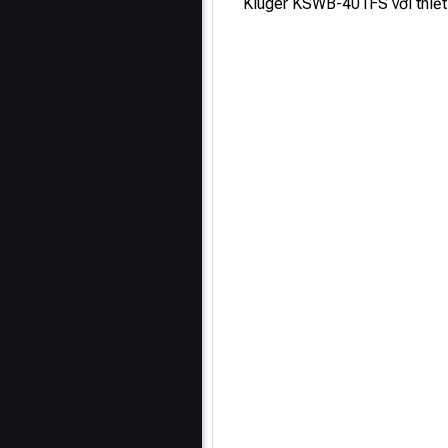
Kluger KSWB-401FS với thiết k