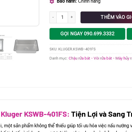
Bảo hành:
Chính hãng
Chậu rửa bát nhỏ KLUGER KSWB-401FS số 
THÊM VÀO G
GỌI NGAY 090.699.3332
SKU:
KLUGER.KSWB-401FS
Danh mục:
Chậu rửa bát - Vòi rửa bát - Máy hủy 
 Kluger KSWB-401FS:
Tiện Lợi và Sang 
, một sản phẩm không thể thiếu giúp tối ưu hóa việc nấu nướng và