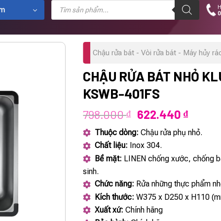
Tìm
H
kiếm
ẩm
0
sản
phẩm
Chậu rửa bát - Vòi rửa bát - Máy hủy rá
CHẬU RỬA BÁT NHỎ K
KSWB-401FS
Giá
Giá
798.000
622.440
₫
₫
gốc
hiện
Thuộc dòng:
Chậu rửa phụ nhỏ.
là:
tại
Chất liệu:
Inox 304.
798.000 ₫.
là:
Bề mặt:
LINEN chống xước, chống b
622.44
sinh.
Chức năng:
Rửa những thực phẩm nhỏ
Kích thước:
W375 x D250 x H110 (m
Xuất xứ:
Chính hãng