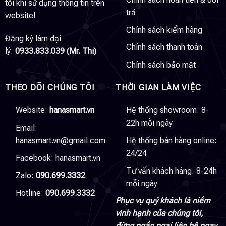
tôi khi sử dụng thông tin trên
trả
website!
Chính sách kiểm hàng
Đăng ký làm đại
Chính sách thanh toán
lý:
0933.833.039 (Mr. Thi)
Chính sách bảo mật
THEO DÕI CHÚNG TÔI
THỜI GIAN LÀM VIỆC
Website:
hanasmart.vn
Hệ thống showroom: 8-
22h mỗi ngày
Email:
hanasmart.vn@gmail.com
Hệ thống bán hàng online:
24/24
Facebook:
hanasmart.vn
Tư vấn khách hàng: 8-24h
Zalo:
090.699.3332
mỗi ngày
Hotline:
090.699.3332
Phục vụ quý khách là niềm
vinh hạnh của chúng tôi,
đừng ngần ngại liên hệ ngay