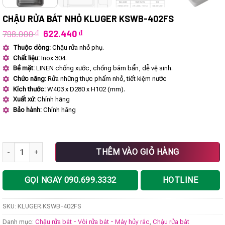
CHẬU RỬA BÁT NHỎ KLUGER KSWB-402FS
Giá
Giá
798.000
₫
622.440
₫
gốc
hiện
Thuộc dòng:
Chậu rửa nhỏ phụ.
là:
tại
Chất liệu:
Inox 304.
798.000 ₫.
là:
622.440 ₫.
Bề mặt:
LINEN chống xước, chống bám bẩn, dễ vệ sinh.
Chức năng:
Rửa những thực phẩm nhỏ, tiết kiệm nước
Kích thước:
W403 x D280 x H102 (mm).
Xuất xứ:
Chính hãng
Bảo hành:
Chính hãng
Chậu rửa bát nhỏ KLUGER KSWB-402FS số lượng
THÊM VÀO GIỎ HÀNG
GỌI NGAY 090.699.3332
HOTLINE
SKU:
KLUGER.KSWB-402FS
Danh mục:
Chậu rửa bát - Vòi rửa bát - Máy hủy rác
,
Chậu rửa bát