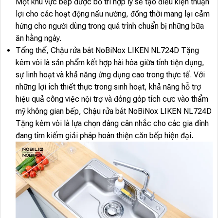
Một khu vực bếp được bố trí hợp lý sẽ tạo điều kiện thuận
lợi cho các hoạt động nấu nướng, đồng thời mang lại cảm
hứng cho người dùng trong quá trình chuẩn bị những bữa
ăn hằng ngày.
Tổng thể, Chậu rửa bát NoBiNox LIKEN NL724D Tặng
kèm vòi là sản phẩm kết hợp hài hòa giữa tính tiện dụng,
sự linh hoạt và khả năng ứng dụng cao trong thực tế. Với
những lợi ích thiết thực trong sinh hoạt, khả năng hỗ trợ
hiệu quả công việc nội trợ và đóng góp tích cực vào thẩm
mỹ không gian bếp, Chậu rửa bát NoBiNox LIKEN NL724D
Tặng kèm vòi là lựa chọn đáng cân nhắc cho các gia đình
đang tìm kiếm giải pháp hoàn thiện căn bếp hiện đại.