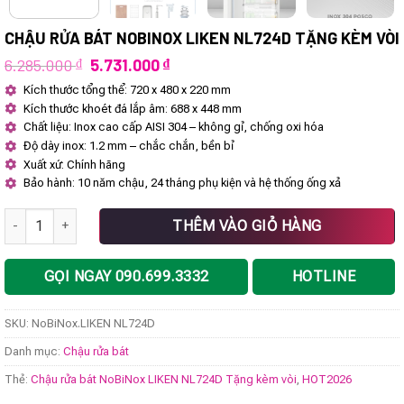
CHẬU RỬA BÁT NOBINOX LIKEN NL724D TẶNG KÈM VÒI
Giá
Giá
6.285.000
₫
5.731.000
₫
gốc
hiện
Kích thước tổng thể: 720 x 480 x 220 mm
là:
tại
Kích thước khoét đá lắp âm: 688 x 448 mm
6.285.000 ₫.
là:
5.731.000 ₫.
Chất liệu: Inox cao cấp AISI 304 – không gỉ, chống oxi hóa
Độ dày inox: 1.2 mm – chắc chắn, bền bỉ
Xuất xứ: Chính hãng
Bảo hành: 10 năm chậu, 24 tháng phụ kiện và hệ thống ống xả
Chậu rửa bát NoBiNox LIKEN NL724D Tặng kèm vòi số lượng
THÊM VÀO GIỎ HÀNG
GỌI NGAY 090.699.3332
HOTLINE
SKU:
NoBiNox.LIKEN NL724D
Danh mục:
Chậu rửa bát
Thẻ:
Chậu rửa bát NoBiNox LIKEN NL724D Tặng kèm vòi
,
HOT2026