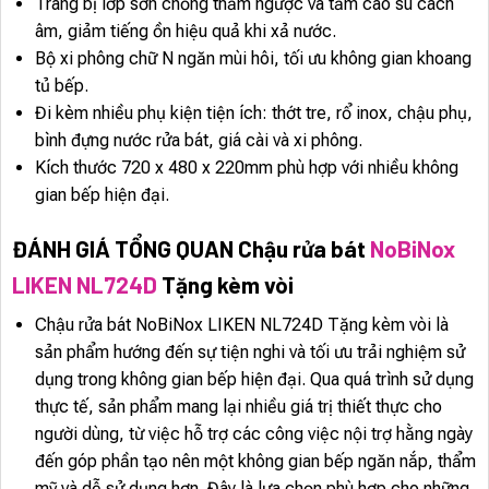
Trang bị lớp sơn chống thấm ngược và tấm cao su cách
âm, giảm tiếng ồn hiệu quả khi xả nước.
Bộ xi phông chữ N ngăn mùi hôi, tối ưu không gian khoang
tủ bếp.
Đi kèm nhiều phụ kiện tiện ích: thớt tre, rổ inox, chậu phụ,
bình đựng nước rửa bát, giá cài và xi phông.
Kích thước 720 x 480 x 220mm phù hợp với nhiều không
gian bếp hiện đại.
ĐÁNH GIÁ TỔNG QUAN Chậu rửa bát
NoBiNox
LIKEN NL724D
Tặng kèm vòi
Chậu rửa bát NoBiNox LIKEN NL724D Tặng kèm vòi là
sản phẩm hướng đến sự tiện nghi và tối ưu trải nghiệm sử
dụng trong không gian bếp hiện đại. Qua quá trình sử dụng
thực tế, sản phẩm mang lại nhiều giá trị thiết thực cho
người dùng, từ việc hỗ trợ các công việc nội trợ hằng ngày
đến góp phần tạo nên một không gian bếp ngăn nắp, thẩm
mỹ và dễ sử dụng hơn. Đây là lựa chọn phù hợp cho những