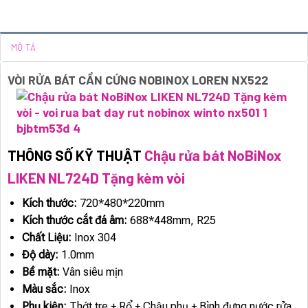
MÔ TẢ
VÒI RỬA BÁT CẦN CỨNG NOBINOX LOREN NX522
THÔNG SỐ KỸ THUẬT
Chậu rửa bát NoBiNox
LIKEN NL724D Tặng kèm vòi
Kích thước:
720*480*220mm
Kích thước cắt đá âm:
688*448mm, R25
Chất Liệu:
Inox 304
Độ dày:
1.0mm
Bề mặt:
Vân siêu mịn
Màu sắc:
Inox
Phụ kiện:
Thớt tre + Rổ + Chậu phụ + Bình đựng nước rửa