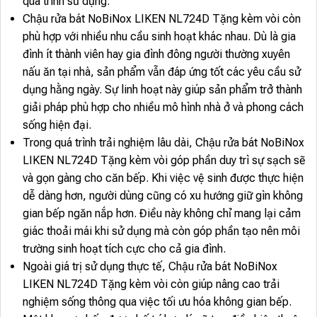
quá trình sử dụng.
Chậu rửa bát NoBiNox LIKEN NL724D Tặng kèm vòi còn
phù hợp với nhiều nhu cầu sinh hoạt khác nhau. Dù là gia
đình ít thành viên hay gia đình đông người thường xuyên
nấu ăn tại nhà, sản phẩm vẫn đáp ứng tốt các yêu cầu sử
dụng hằng ngày. Sự linh hoạt này giúp sản phẩm trở thành
giải pháp phù hợp cho nhiều mô hình nhà ở và phong cách
sống hiện đại.
Trong quá trình trải nghiệm lâu dài, Chậu rửa bát NoBiNox
LIKEN NL724D Tặng kèm vòi góp phần duy trì sự sạch sẽ
và gọn gàng cho căn bếp. Khi việc vệ sinh được thực hiện
dễ dàng hơn, người dùng cũng có xu hướng giữ gìn không
gian bếp ngăn nắp hơn. Điều này không chỉ mang lại cảm
giác thoải mái khi sử dụng mà còn góp phần tạo nên môi
trường sinh hoạt tích cực cho cả gia đình.
Ngoài giá trị sử dụng thực tế, Chậu rửa bát NoBiNox
LIKEN NL724D Tặng kèm vòi còn giúp nâng cao trải
nghiệm sống thông qua việc tối ưu hóa không gian bếp.