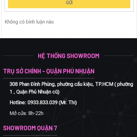
GỬI
Không có bình luận nào
HỆ THỐNG SHOWROOM
TRỤ SỞ CHÍNH - QUẬN PHÚ NHUẬN
308 Phan Đình Phùng, phường cầu kiệu, TP.HCM ( phường
1 , Quận Phú Nhuận cũ)
Hotline:
0933.833.039
(Mr. Thi)
Mở cửa: 8h-22h
SHOWROOM QUẬN 7