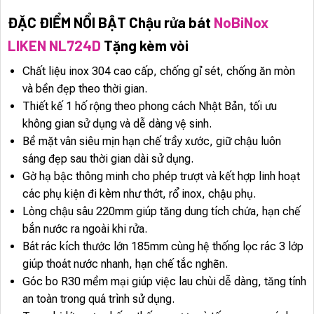
ĐẶC ĐIỂM NỔI BẬT Chậu rửa bát
NoBiNox
LIKEN NL724D
Tặng kèm vòi
Chất liệu inox 304 cao cấp, chống gỉ sét, chống ăn mòn
và bền đẹp theo thời gian.
Thiết kế 1 hố rộng theo phong cách Nhật Bản, tối ưu
không gian sử dụng và dễ dàng vệ sinh.
Bề mặt vân siêu mịn hạn chế trầy xước, giữ chậu luôn
sáng đẹp sau thời gian dài sử dụng.
Gờ hạ bậc thông minh cho phép trượt và kết hợp linh hoạt
các phụ kiện đi kèm như thớt, rổ inox, chậu phụ.
Lòng chậu sâu 220mm giúp tăng dung tích chứa, hạn chế
bắn nước ra ngoài khi rửa.
Bát rác kích thước lớn 185mm cùng hệ thống lọc rác 3 lớp
giúp thoát nước nhanh, hạn chế tắc nghẽn.
Góc bo R30 mềm mại giúp việc lau chùi dễ dàng, tăng tính
an toàn trong quá trình sử dụng.