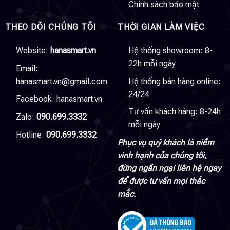
Chính sách bảo mật
THEO DÕI CHÚNG TÔI
THỜI GIAN LÀM VIỆC
Website:
hanasmart.vn
Hệ thống showroom: 8-
22h mỗi ngày
Email:
hanasmart.vn@gmail.com
Hệ thống bán hàng online:
24/24
Facebook:
hanasmart.vn
Tư vấn khách hàng: 8-24h
Zalo:
090.699.3332
mỗi ngày
Hotline:
090.699.3332
Phục vụ quý khách là niềm
vinh hạnh của chúng tôi,
đừng ngần ngại liên hệ ngay
để được tư vấn mọi thắc
mắc.