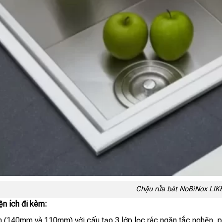
Chậu rửa bát NoBiNox LI
ện ích đi kèm:
ớn (140mm và 110mm) với cấu tạo 3 lớp lọc rác ngăn tắc nghẽn, p