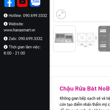
Hotline: 090.699.3332
Website:
www.hanasmart.vn
Zalo: 090.699.3332
Thời gian làm việc:
8:00 - 21:00
MÔ TẢ
Chậu Rửa Bát No
Không gian bếp sạch sẽ và ti
còn tạo điểm nhấn thẩm mỹ c