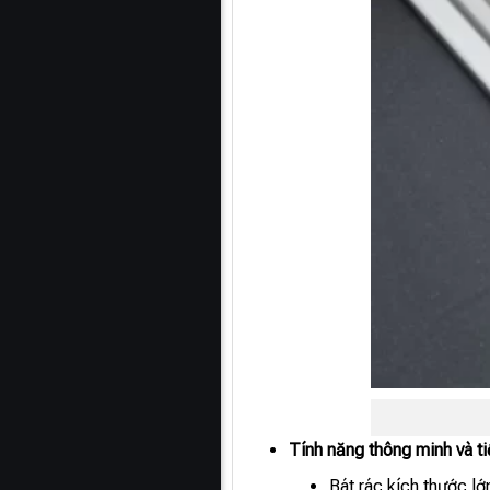
Tính năng thông minh và ti
Bát rác kích thước l