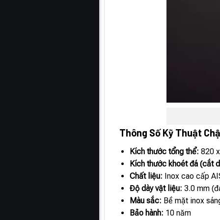
Thông Số Kỹ Thuật Chậ
Kích thước tổng thể:
820 x
Kích thước khoét đá (cắt 
Chất liệu:
Inox cao cấp AIS
Độ dày vật liệu:
3.0 mm (đá
Màu sắc:
Bề mặt inox sáng
Bảo hành:
10 năm