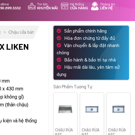
otline
Tin tức
Hệ thống
Thông tin
90.699.3332
KHUYẾN MÃI
CỬA HÀNG
LIÊN HỆ
Sản phẩm chính hãng
c
>
Chậu rửa bát
Hóa đơn chứng từ đầy đủ
X LIKEN
Vận chuyển & lắp đặt nhanh
chóng
Bảo hành & bảo trì tại nhà
Hậu mãi dài lâu, yên tâm sử
dụng
n
30 mm
Sản Phẩm Tương Tự
90 x 430 mm
ép không gỉ)
54.000 ₫.
mm (thân chậu)
 kiện và hệ thống
CHẬU RỬA
CHẬU RỬA
CHẬU RỬA
BÁT
BÁT
BÁT