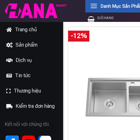
Chuyển
Danh Mục Sản Ph
đến
GIỎ HÀNG
nội
0
₫
dung
Trang chủ
-12%
Sản phẩm
Dịch vụ
Tin tức
Thương hiệu
Kiểm tra đơn hàng
Kết nối với chúng tôi