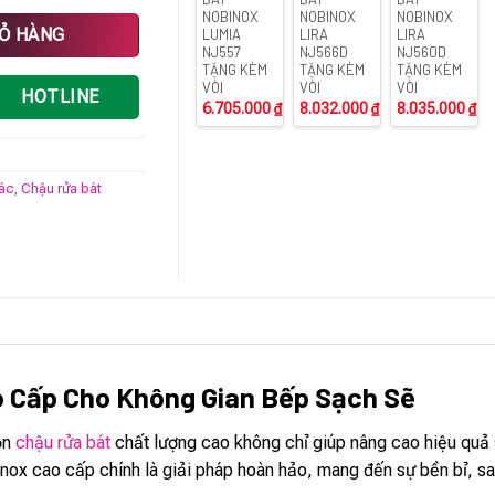
NOBINOX
NOBINOX
NOBINOX
ng
IỎ HÀNG
LUMIA
LIRA
LIRA
NJ557
NJ566D
NJ560D
TẶNG KÈM
TẶNG KÈM
TẶNG KÈM
VÒI
VÒI
VÒI
HOTLINE
6.705.000
₫
8.032.000
₫
8.035.000
₫
rác
,
Chậu rửa bát
o Cấp Cho Không Gian Bếp Sạch Sẽ
họn
chậu rửa bát
chất lượng cao không chỉ giúp nâng cao hiệu quả
x cao cấp chính là giải pháp hoàn hảo, mang đến sự bền bỉ, sa