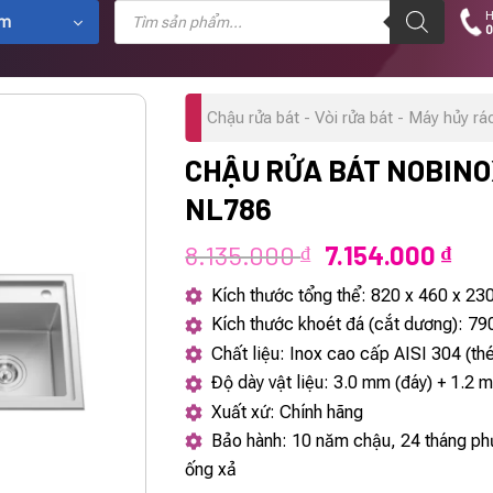
Tìm
H
kiếm
ẩm
0
sản
phẩm
Chậu rửa bát - Vòi rửa bát - Máy hủy rá
CHẬU RỬA BÁT NOBINO
NL786
Giá
Giá
8.135.000
7.154.000
₫
₫
gốc
hiệ
Kích thước tổng thể: 820 x 460 x 2
là:
tại
Kích thước khoét đá (cắt dương): 7
8.135.000 ₫.
là:
Chất liệu: Inox cao cấp AISI 304 (th
7.1
Độ dày vật liệu: 3.0 mm (đáy) + 1.2 
Xuất xứ: Chính hãng
Bảo hành: 10 năm chậu, 24 tháng phụ
ống xả