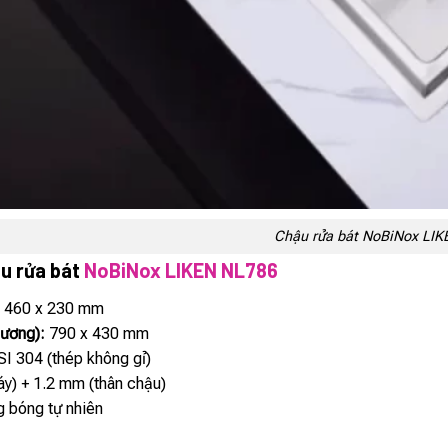
Chậu rửa bát NoBiNox LI
u rửa bát
NoBiNox LIKEN NL786
 460 x 230 mm
dương):
790 x 430 mm
I 304 (thép không gỉ)
y) + 1.2 mm (thân chậu)
 bóng tự nhiên