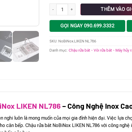
Chậu rửa bát NoBiNox LIKEN NL786 số lượ
THÊM VÀO G
GỌI NGAY 090.699.3332
SKU:
NoBiNox.LIKEN NL786
Danh mục:
Chậu rửa bát - Vòi rửa bát - Máy hủy 
BiNox LIKEN NL786
– Công Nghệ Inox Ca
ện nghi luôn là mong muốn của mọi gia đình hiện đại. Việc lựa c
ho căn bếp. Chậu rửa bát NoBiNox LIKEN NL786 với công nghệ ino