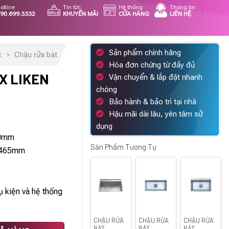
otline
Tin tức
Hệ thống
Thông tin
90.699.3332
KHUYẾN MÃI
CỬA HÀNG
LIÊN HỆ
Sản phẩm chính hãng
c
>
Chậu rửa bát
Hóa đơn chứng từ đầy đủ
X LIKEN
Vận chuyển & lắp đặt nhanh
chóng
Bảo hành & bảo trì tại nhà
Hậu mãi dài lâu, yên tâm sử
dụng
n
30mm
Sản Phẩm Tương Tự
x 465mm
32.000 ₫.
 kiện và hệ thống
CHẬU RỬA
CHẬU RỬA
CHẬU RỬA
kèm vòi số lượng
BÁT
BÁT
BÁT