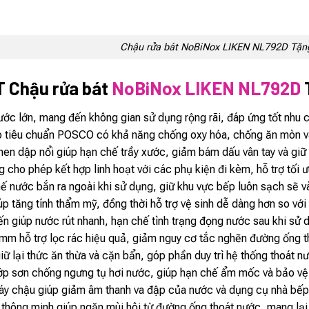
Chậu rửa bát NoBiNox LIKEN NL792D Tặn
 Chậu rửa bát
NoBiNox LIKEN NL792D
hước lớn, mang đến không gian sử dụng rộng rãi, đáp ứng tốt nhu
p tiêu chuẩn POSCO có khả năng chống oxy hóa, chống ăn mòn và d
nen dập nổi giúp hạn chế trầy xước, giảm bám dấu vân tay và giữ 
 cho phép kết hợp linh hoạt với các phụ kiện đi kèm, hỗ trợ tối 
ế nước bắn ra ngoài khi sử dụng, giữ khu vực bếp luôn sạch sẽ v
iúp tăng tính thẩm mỹ, đồng thời hỗ trợ vệ sinh dễ dàng hơn so vớ
ến giúp nước rút nhanh, hạn chế tình trạng đọng nước sau khi sử 
5mm hỗ trợ lọc rác hiệu quả, giảm nguy cơ tắc nghẽn đường ống t
giữ lại thức ăn thừa và cặn bẩn, góp phần duy trì hệ thống thoát n
p sơn chống ngưng tụ hơi nước, giúp hạn chế ẩm mốc và bảo vệ 
áy chậu giúp giảm âm thanh va đập của nước và dụng cụ nhà bếp 
ế thông minh giúp ngăn mùi hôi từ đường ống thoát nước, mang lại