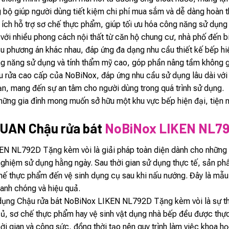
 bộ giúp người dùng tiết kiệm chi phí mua sắm và dễ dàng hoàn th
n ích hỗ trợ sơ chế thực phẩm, giúp tối ưu hóa công năng sử dụng
 với nhiều phong cách nội thất từ căn hộ chung cư, nhà phố đến b
ều phương án khác nhau, đáp ứng đa dạng nhu cầu thiết kế bếp hi
g năng sử dụng và tính thẩm mỹ cao, góp phần nâng tầm không gi
rửa cao cấp của NoBiNox, đáp ứng nhu cầu sử dụng lâu dài với 
ạn, mang đến sự an tâm cho người dùng trong quá trình sử dụng.
ững gia đình mong muốn sở hữu một khu vực bếp hiện đại, tiện ngh
UAN Chậu rửa bát
NoBiNox LIKEN NL7
EN NL792D Tặng kèm vòi là giải pháp toàn diện dành cho những 
i nghiệm sử dụng hằng ngày. Sau thời gian sử dụng thực tế, sản 
chế thực phẩm đến vệ sinh dụng cụ sau khi nấu nướng. Đây là mẫu 
anh chóng và hiệu quả.
dụng Chậu rửa bát NoBiNox LIKEN NL792D Tặng kèm vòi là sự thuậ
 củ, sơ chế thực phẩm hay vệ sinh vật dụng nhà bếp đều được thự
hời gian và công sức, đồng thời tạo nên quy trình làm việc khoa h