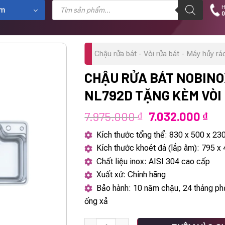
Tìm
H
kiếm
ẩm
0
sản
phẩm
Chậu rửa bát - Vòi rửa bát - Máy hủy rá
CHẬU RỬA BÁT NOBINO
NL792D TẶNG KÈM VÒI
Giá
Giá
7.975.000
7.032.000
₫
₫
gốc
hiệ
Kích thước tổng thể: 830 x 500 x 2
là:
tại
Kích thước khoét đá (lắp âm): 795 
7.975.000 ₫.
là:
Chất liệu inox: AISI 304 cao cấp
7.0
Xuất xứ: Chính hãng
Bảo hành: 10 năm chậu, 24 tháng phụ
ống xả
Chậu rửa bát NoBiNox LIKEN NL792D Tặng 