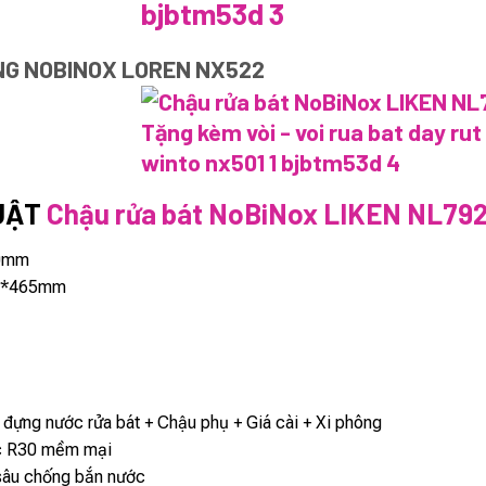
NG NOBINOX LOREN NX522
UẬT
Chậu rửa bát NoBiNox LIKEN NL792
0mm
*465mm
 đựng nước rửa bát + Chậu phụ + Giá cài + Xi phông
 R30 mềm mại
âu chống bắn nước