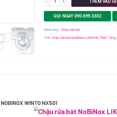
THÊM VÀO G
GỌI NGAY 090.699.3332
Danh mục:
Chậu rửa bát
Thẻ:
Chậu rửa bát NoBiNox LIKEN NL792D Tặng 
T NOBINOX WINTO NX501