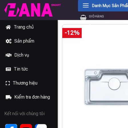
Chuyển
Danh Mục Sản Ph
đến
GIỎ HÀNG
nội
0
₫
dung
Trang chủ
-12%
Sản phẩm
Dịch vụ
Tin tức
Thương hiệu
Kiểm tra đơn hàng
Kết nối với chúng tôi