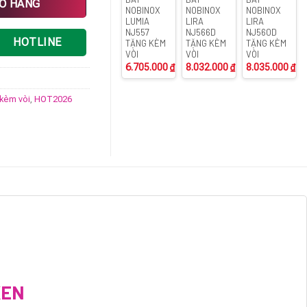
IỎ HÀNG
NOBINOX
NOBINOX
NOBINOX
LUMIA
LIRA
LIRA
NJ557
NJ566D
NJ560D
HOTLINE
TẶNG KÈM
TẶNG KÈM
TẶNG KÈM
VÒI
VÒI
VÒI
6.705.000
₫
8.032.000
₫
8.035.000
₫
kèm vòi
,
HOT2026