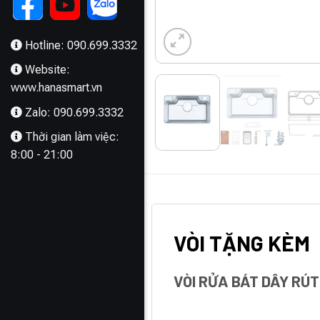
Hotline: 090.699.3332
Website:
www.hanasmart.vn
Zalo: 090.699.3332
Thời gian làm việc:
8:00 - 21:00
MÔ TẢ
VÒI TẶNG KÈM
VÒI RỬA BÁT DÂY RÚ