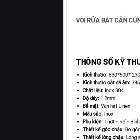
VÒI RỬA BÁT CẦN CỨ
THÔNG SỐ KỸ TH
Kích thước:
830*500* 23
Kích thước cắt đá âm:
795
Chất liệu:
Inox 304
Độ dày:
1.2mm
Bề mặt:
Vân hạt Linen
Màu sắc:
Inox
Phụ kiện:
Thớt + Rổ + Bình
Thiết kế góc chậu:
Bo góc
Thiết kế lòng chậu:
Lòng s