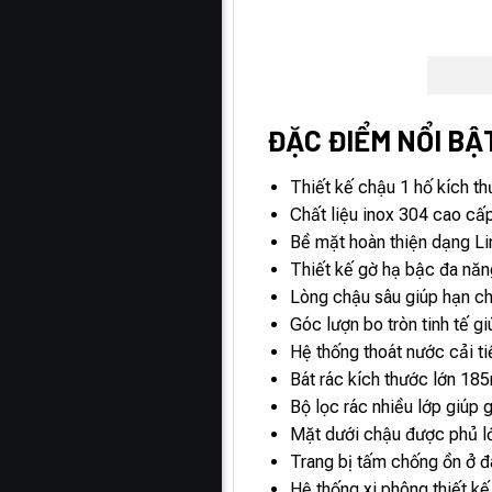
ĐẶC ĐIỂM NỔI BẬT
Thiết kế chậu 1 hố kích t
Chất liệu inox 304 cao cấ
Bề mặt hoàn thiện dạng Li
Thiết kế gờ hạ bậc đa năng
Lòng chậu sâu giúp hạn ch
Góc lượn bo tròn tinh tế g
Hệ thống thoát nước cải ti
Bát rác kích thước lớn 18
Bộ lọc rác nhiều lớp giúp 
Mặt dưới chậu được phủ lớ
Trang bị tấm chống ồn ở đ
Hệ thống xi phông thiết k