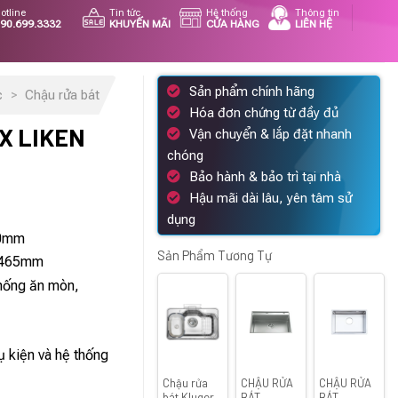
otline
Tin tức
Hệ thống
Thông tin
90.699.3332
KHUYẾN MÃI
CỬA HÀNG
LIÊN HỆ
Sản phẩm chính hãng
c
>
Chậu rửa bát
Hóa đơn chứng từ đầy đủ
X LIKEN
Vận chuyển & lắp đặt nhanh
chóng
Bảo hành & bảo trì tại nhà
Hậu mãi dài lâu, yên tâm sử
dụng
n
30mm
Sản Phẩm Tương Tự
x 465mm
chống ăn mòn,
82.000 ₫.
 kiện và hệ thống
Chậu rửa
CHẬU RỬA
CHẬU RỬA
bát Kluger
BÁT
BÁT