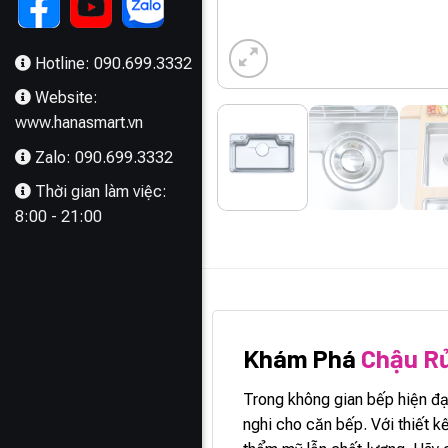
Hotline: 090.699.3332
Website:
www.hanasmart.vn
Zalo: 090.699.3332
Thời gian làm việc:
8:00 - 21:00
MÔ TẢ
Khám Phá
Chậu R
Trong không gian bếp hiện đ
nghi cho căn bếp. Với thiết kế