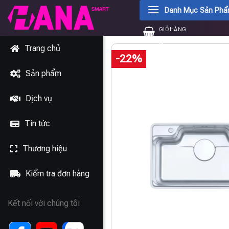
Chuyển
Danh Mục Sản Ph
đến
GIỎ HÀNG
nội
0
₫
dung
Trang chủ
-22%
Sản phẩm
Dịch vụ
Tin tức
Thương hiệu
Kiểm tra đơn hàng
Kết nối với chúng tôi