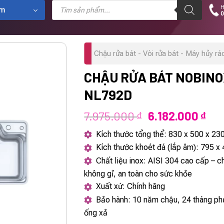
Tìm
H
kiếm
ẩm
0
sản
phẩm
Chậu rửa bát - Vòi rửa bát - Máy hủy rá
CHẬU RỬA BÁT NOBINO
NL792D
Giá
Giá
7.975.000
6.182.000
₫
₫
gốc
hiệ
Kích thước tổng thể: 830 x 500 x 2
là:
tại
Kích thước khoét đá (lắp âm): 795 
7.975.000 ₫.
là:
Chất liệu inox: AISI 304 cao cấp – 
6.1
không gỉ, an toàn cho sức khỏe
Xuất xứ: Chính hãng
Bảo hành: 10 năm chậu, 24 tháng phụ
ống xả