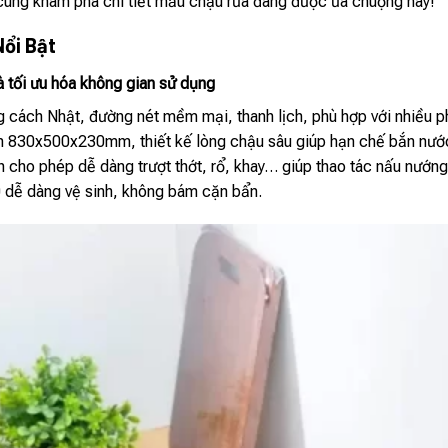
cùng khám phá chi tiết mẫu chậu rửa đang được ưa chuộng này!
Nổi Bật
và tối ưu hóa không gian sử dụng
 cách Nhật, đường nét mềm mại, thanh lịch, phù hợp với nhiều 
n 830x500x230mm, thiết kế lòng chậu sâu giúp hạn chế bắn nước
 cho phép dễ dàng trượt thớt, rổ, khay… giúp thao tác nấu nướng 
 dễ dàng vệ sinh, không bám cặn bẩn.