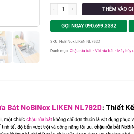
Chậu rửa bát NoBiNox LIKEN NL792D số lư
THÊM VÀO G
GỌI NGAY 090.699.3332
SKU:
NoBiNox.LIKEN NL792D
Danh mục:
Chậu rửa bát - Vòi rửa bát - Máy hủy 
ửa Bát NoBiNox LIKEN NL792D
: Thiết K
ại, một chiếc
chậu rửa bát
không chỉ đơn thuần là vật dụng phục v
 tinh tế, độ bền vượt trội và công năng tối ưu,
chậu rửa bát NoB