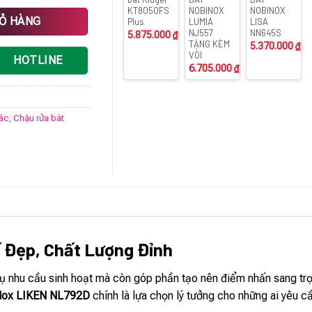
KT8050FS
NOBINOX
NOBINOX
ợng
IỎ HÀNG
Plus
LUMIA
LISA
NJ557
NN645S
5.875.000
₫
TẶNG KÈM
5.370.000
₫
VÒI
HOTLINE
6.705.000
₫
rác
,
Chậu rửa bát
ế Đẹp, Chất Lượng Đỉnh
ụ nhu cầu sinh hoạt mà còn góp phần tạo nên điểm nhấn sang trọ
iNox LIKEN NL792D
chính là lựa chọn lý tưởng cho những ai yêu c