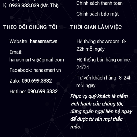
Chính sách thanh toán
lý:
0933.833.039 (Mr. Thi)
Chính sách bảo mật
THEO DÕI CHÚNG TÔI
THỜI GIAN LÀM VIỆC
Website:
hanasmart.vn
Hệ thống showroom: 8-
22h mỗi ngày
Email:
hanasmart.vn@gmail.com
Hệ thống bán hàng online:
24/24
Facebook:
hanasmart.vn
Tư vấn khách hàng: 8-24h
Zalo:
090.699.3332
mỗi ngày
Hotline:
090.699.3332
Phục vụ quý khách là niềm
vinh hạnh của chúng tôi,
đừng ngần ngại liên hệ ngay
để được tư vấn mọi thắc
mắc.