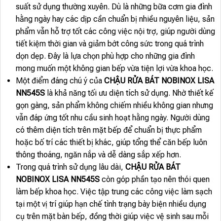
suất sử dụng thường xuyên. Dù là những bữa cơm gia đình
hằng ngày hay các dịp cần chuẩn bị nhiều nguyên liệu, sản
phẩm vẫn hỗ trợ tốt các công việc nội trợ, giúp người dùng
tiết kiệm thời gian và giảm bớt công sức trong quá trình
dọn dẹp. Đây là lựa chọn phù hợp cho những gia đình
mong muốn một không gian bếp vừa tiện lợi vừa khoa học.
Một điểm đáng chú ý của
CHẬU RỬA BÁT NOBINOX LISA
NN545S
là khả năng tối ưu diện tích sử dụng. Nhờ thiết kế
gọn gàng, sản phẩm không chiếm nhiều không gian nhưng
vẫn đáp ứng tốt nhu cầu sinh hoạt hằng ngày. Người dùng
có thêm diện tích trên mặt bếp để chuẩn bị thực phẩm
hoặc bố trí các thiết bị khác, giúp tổng thể căn bếp luôn
thông thoáng, ngăn nắp và dễ dàng sắp xếp hơn.
Trong quá trình sử dụng lâu dài,
CHẬU RỬA BÁT
NOBINOX LISA NN545S
còn góp phần tạo nên thói quen
làm bếp khoa học. Việc tập trung các công việc làm sạch
tại một vị trí giúp hạn chế tình trạng bày biện nhiều dụng
cụ trên mặt bàn bếp, đồng thời giúp việc vệ sinh sau mỗi