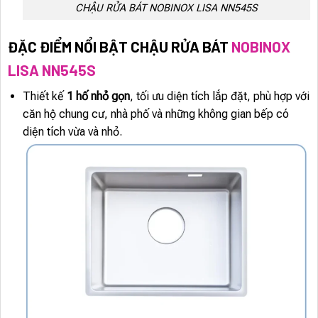
CHẬU RỬA BÁT NOBINOX LISA NN545S
ĐẶC ĐIỂM NỔI BẬT CHẬU RỬA BÁT
NOBINOX
LISA NN545S
Thiết kế
1 hố nhỏ gọn
, tối ưu diện tích lắp đặt, phù hợp với
căn hộ chung cư, nhà phố và những không gian bếp có
diện tích vừa và nhỏ.