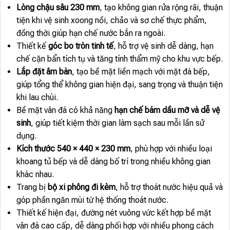
Lòng chậu sâu 230 mm
, tạo không gian rửa rộng rãi, thuận
tiện khi vệ sinh xoong nồi, chảo và sơ chế thực phẩm,
đồng thời giúp hạn chế nước bắn ra ngoài.
Thiết kế
góc bo tròn tinh tế
, hỗ trợ vệ sinh dễ dàng, hạn
chế cặn bẩn tích tụ và tăng tính thẩm mỹ cho khu vực bếp.
Lắp đặt âm bàn
, tạo bề mặt liền mạch với mặt đá bếp,
giúp tổng thể không gian hiện đại, sang trọng và thuận tiện
khi lau chùi.
Bề mặt vân đá có khả năng
hạn chế bám dầu mỡ và dễ vệ
sinh
, giúp tiết kiệm thời gian làm sạch sau mỗi lần sử
dụng.
Kích thước 540 × 440 × 230 mm
, phù hợp với nhiều loại
khoang tủ bếp và dễ dàng bố trí trong nhiều không gian
khác nhau.
Trang bị
bộ xi phông đi kèm
, hỗ trợ thoát nước hiệu quả và
góp phần ngăn mùi từ hệ thống thoát nước.
Thiết kế hiện đại, đường nét vuông vức kết hợp bề mặt
vân đá cao cấp, dễ dàng phối hợp với nhiều phong cách