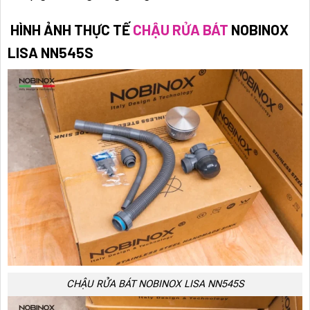
HÌNH ẢNH THỰC TẾ
CHẬU RỬA BÁT
NOBINOX
LISA NN545S
CHẬU RỬA BÁT NOBINOX LISA NN545S