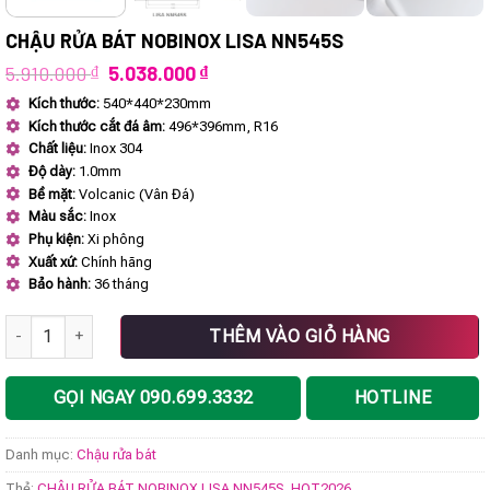
CHẬU RỬA BÁT NOBINOX LISA NN545S
Giá
Giá
5.910.000
₫
5.038.000
₫
gốc
hiện
Kích thước:
540*440*230mm
là:
tại
Kích thước cắt đá âm:
496*396mm, R16
5.910.000 ₫.
là:
5.038.000 ₫.
Chất liệu:
Inox 304
Độ dày:
1.0mm
Bề mặt:
Volcanic (Vân Đá)
Màu sắc:
Inox
Phụ kiện:
Xi phông
Xuất xứ:
Chính hãng
Bảo hành:
36 tháng
CHẬU RỬA BÁT NOBINOX LISA NN545S số lượng
THÊM VÀO GIỎ HÀNG
GỌI NGAY 090.699.3332
HOTLINE
Danh mục:
Chậu rửa bát
Thẻ:
CHẬU RỬA BÁT NOBINOX LISA NN545S
,
HOT2026