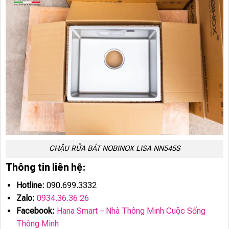
CHẬU RỬA BÁT NOBINOX LISA NN545S
Thông tin liên hệ:
Hotline:
090.699.3332
Zalo:
0934.36.36.26
Facebook:
Hana Smart – Nhà Thông Minh Cuộc Sống
Thông Minh