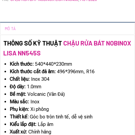
MÔ TẢ
THÔNG SỐ KỸ THUẬT
CHẬU RỬA BÁT NOBINOX
LISA NN545S
Kích thước:
540*440*230mm
Kích thước cắt đá âm:
496*396mm, R16
Chất liệu:
Inox 304
Độ dày:
1.0mm
Bề mặt:
Volcanic (Vân Đá)
Màu sắc:
Inox
Phụ kiện:
Xi phông
Thiết kế:
Góc bo tròn tinh tế, dễ vệ sinh
Kiểu lắp đặt:
Lắp âm
Xuất xứ:
Chính hãng