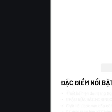
ĐẶC ĐIỂM NỔI BẬ
Thiết kế hiện đại, sang tr
CHẬU RỬA BÁT NOBINOX RAZ
Chất liệu inox cao cấp có 