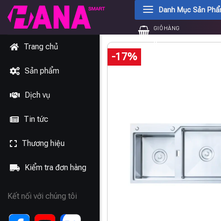
Chuyển
Danh Mục Sản Ph
đến
GIỎ HÀNG
nội
0
₫
dung
Trang chủ
-17%
Sản phẩm
Dịch vụ
Tin tức
Thương hiệu
Kiểm tra đơn hàng
Kết nối với chúng tôi