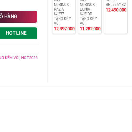
NOBINOX
NOBINOX
BEL554MB2
RAZIA
LUMIA
12.490.000
₫
NJ577
NJ510B
G KÈM VÒI số lượng
IỎ HÀNG
TẶNG KÈM
TẶNG KÈM
VÒI
VÒI
12.397.000
₫
11.282.000
₫
HOTLINE
NG KÈM VÒI
,
HOT2026