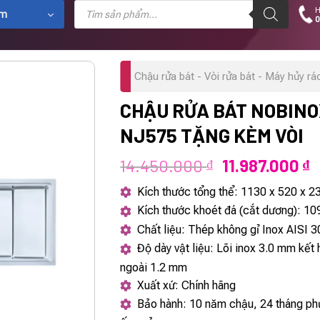
Tìm
H
kiếm
ẩm
0
sản
phẩm
Chậu rửa bát - Vòi rửa bát - Máy hủy rá
CHẬU RỬA BÁT NOBINO
NJ575 TẶNG KÈM VÒI
Giá
G
14.450.000
11.987.000
₫
₫
gốc
h
Kích thước tổng thể: 1130 x 520 x 
là:
t
Kích thước khoét đá (cắt dương): 1
14.450.000 ₫
l
Chất liệu: Thép không gỉ Inox AISI 
1
Độ dày vật liệu: Lõi inox 3.0 mm kết
ngoài 1.2 mm
Xuất xứ: Chính hãng
Bảo hành: 10 năm chậu, 24 tháng phụ