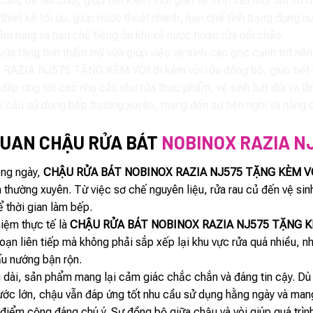
n, dễ lau chùi, giúp tiết kiệm thời gian vệ sinh sau mỗi lần sử 
hiết kế tối ưu, giúp nước thoát nhanh, hạn chế tình trạng đọng n
m rung và hạn chế tiếng ồn khi xả nước hoặc rửa nồi chảo.
vừa tăng tính thẩm mỹ vừa giúp việc vệ sinh các góc cạnh trở nên
IA NJ575 TẶNG KÈM VÒI đi kèm vòi rửa đồng bộ, giúp tiết kiệm 
, đáp ứng tốt các nhu cầu như rửa thực phẩm, vệ sinh bát đĩa và 
u cầu sử dụng bếp thường xuyên, mang đến sự tiện nghi và nâng c
QUAN CHẬU RỬA BÁT
NOBINOX RAZIA N
ằng ngày,
CHẬU RỬA BÁT NOBINOX RAZIA NJ575 TẶNG KÈM V
n thường xuyên. Từ việc sơ chế nguyên liệu, rửa rau củ đến vệ sin
ể thời gian làm bếp.
hiệm thực tế là
CHẬU RỬA BÁT NOBINOX RAZIA NJ575 TẶNG K
đoạn liên tiếp mà không phải sắp xếp lại khu vực rửa quá nhiều, 
ấu nướng bận rộn.
an dài, sản phẩm mang lại cảm giác chắc chắn và đáng tin cậy. Dù
ước lớn, chậu vẫn đáp ứng tốt nhu cầu sử dụng hằng ngày và mang 
điểm cộng đáng chú ý. Sự đồng bộ giữa chậu và vòi giúp quá trình 