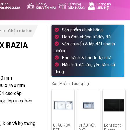
otline
Tin tức
Hệ thống
Thông tin
90.699.3332
KHUYẾN MÃI
CỬA HÀNG
LIÊN HỆ
Sản phẩm chính hãng
c
>
Chậu rửa bát
Hóa đơn chứng từ đầy đủ
X RAZIA
Vận chuyển & lắp đặt nhanh
chóng
Bảo hành & bảo trì tại nhà
Hậu mãi dài lâu, yên tâm sử
iá
dụng
iện
230 mm
ại
Sản Phẩm Tương Tự
090 x 490 mm
.
à:
304 cao cấp
1.987.000 ₫.
 hợp lớp inox bên
 kiện và hệ thống
CHẬU RỬA
CHẬU RỬA
Lò vi sóng
BÁT
BÁT
Bosch