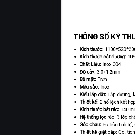
THÔNG SỐ KỸ TH
Kích thước:
1130*520*2
Kích thước cắt dương:
10
Chất Liệu:
Inox 304
Độ dày:
3.0+1.2mm
Bề mặt:
Trơn
Màu sắc:
Inox
Kiểu lắp đặt:
Lắp dương, l
Thiết kế:
2 hố lệch kết hợp
Kích thước bát rác:
140 m
Hệ thống lọc rác:
3 lớp ch
Góc chậu:
Bo tròn tinh tế,
Thiết kế giật cấp:
Có, tích