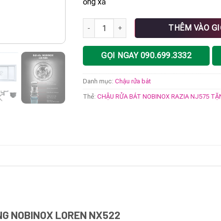
ống xả
CHẬU RỬA BÁT NOBINOX RAZIA NJ575 TẶN
THÊM VÀO G
GỌI NGAY 090.699.3332
Danh mục:
Chậu rửa bát
Thẻ:
CHẬU RỬA BÁT NOBINOX RAZIA NJ575 TẶ
NG NOBINOX LOREN NX522