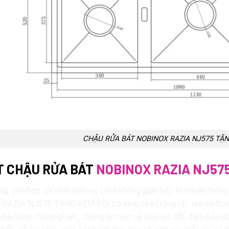
CHẬU RỬA BÁT NOBINOX RAZIA NJ575 TẶN
T CHẬU RỬA BÁT
NOBINOX RAZIA NJ57
ọng, phù hợp với nhiều phong cách không gian bếp từ truyền thống
IA NJ575 TẶNG KÈM VÒI có lòng chậu rộng rãi, tạo sự thoải má
khả năng chống gỉ sét, chống ăn mòn và chịu lực tốt, đảm bảo độ 