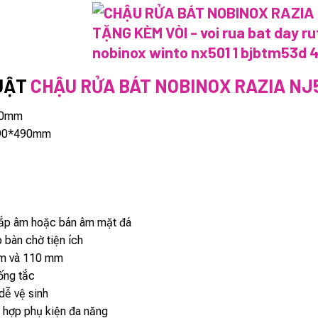
UẬT
CHẬU RỬA BÁT NOBINOX RAZIA NJ
30mm
90*490mm
ắp âm hoặc bán âm mặt đá
 bàn chờ tiện ích
m và 110 mm
ống tắc
 dễ vệ sinh
 hợp phụ kiện đa năng