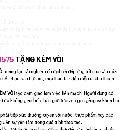
dụng.
ước và giữ khu vực chậu luôn sạch sẽ.
 dễ dàng hơn.
chi phí mua sắm và thuận tiện trong quá trình lắp đặt.
làm sạch khu vực bếp.
ao hiệu quả trong công việc nội trợ hằng ngày.
J575
TẶNG KÈM VÒI
ÒI
mang lại trải nghiệm ổn định và đáp ứng tốt nhu cầu của
h nồi chảo sau bữa ăn, mọi thao tác đều diễn ra khá thuận
ÈM VÒI
tạo cảm giác làm việc liền mạch. Người dùng có
nhờ đó không gian bếp luôn giữ được sự gọn gàng và khoa học
 phải tiếp xúc thường xuyên với nước, thực phẩm hay các
đến sự yên tâm trong quá trình thao tác.
lắp đặt thuận tiện hơn, đồng thời đáp ứng linh hoạt nhiều