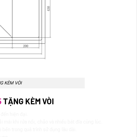
G KÈM VÒI
5
TẶNG KÈM VÒI
 đến hiện đại.
i khi rửa nồi, chảo và nhiều bát đĩa cùng lúc.
bền trong quá trình sử dụng lâu dài.