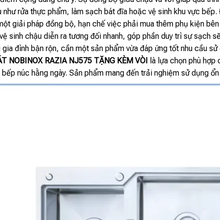
 như rửa thực phẩm, làm sạch bát đĩa hoặc vệ sinh khu vực bếp.
một giải pháp đồng bộ, hạn chế việc phải mua thêm phụ kiện bên
vệ sinh chậu diễn ra tương đối nhanh, góp phần duy trì sự sạch s
gia đình bận rộn, cần một sản phẩm vừa đáp ứng tốt nhu cầu sử d
T NOBINOX RAZIA NJ575 TẶNG KÈM VÒI
là lựa chọn phù hợp c
 bếp núc hằng ngày. Sản phẩm mang đến trải nghiệm sử dụng ổn đị