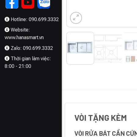
Hotline: 090.699.3332
Website:
www.hanasmart.vn
Zalo: 090.699.3332
Thời gian làm việc:
8:00 - 21:00
MÔ TẢ
VÒI TẶNG KÈM
VÒI RỬA BÁT CẦN CỨ