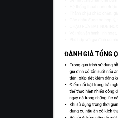
Bề mặt chậu hạn chế bám bẩ
Hệ thống thoát nước được t
Thành chậu chắc chắn, giả
Góc chậu được bo hợp lý, 
CHẬU RỬA BÁT NOBINOX RAZ
Vòi rửa vận hành linh hoạt
Phù hợp với gia đình có nh
ĐÁNH GIÁ TỔNG 
Trong quá trình sử dụng h
gia đình có tần suất nấu ă
tiện, giúp tiết kiệm đáng k
Điểm nổi bật trong trải ng
thể thực hiện nhiều công 
ngay cả trong những lúc n
Khi sử dụng trong thời gi
dụng cụ nấu ăn có kích th
Bộ vòi đi kèm cũng là một 