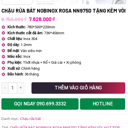
CHẬU RỬA BÁT NOBINOX ROSA NN975D TẶNG KÈM VÒI
Giá
Giá
8.750.000
₫
7.628.000
₫
gốc
hiện
Kích thước:
780*500*220mm
là:
tại
Kích thước cắt đá âm:
736*456mm
8.750.000 ₫.
là:
7.628.000 ₫.
Chất liệu:
Inox 304
Độ dày:
1.2mm
Bề mặt:
Vân siêu mịn
Màu sắc:
Inox
Phụ kiện:
Thớt nhựa + Rổ + Giá cài + Xi phông
Xuất xứ:
Chính hãng
Bảo hành:
36 tháng
CHẬU RỬA BÁT NOBINOX ROSA NN975D TẶNG KÈM VÒI số lượng
THÊM VÀO GIỎ HÀNG
GỌI NGAY 090.699.3332
HOTLINE
Danh mục:
Chậu rửa bát
Thẻ:
CHẬU RỬA BÁT NOBINOX ROSA NN975D TẶNG KÈM VÒI
,
HOT2026