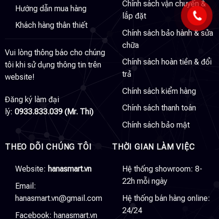
Chính sách vận chuyển &
Hướng dẫn mua hàng
lắp đặt
Khách hàng thân thiết
Chính sách bảo hành & sửa
chữa
Vui lòng thông báo cho chúng
Chính sách hoàn tiền & đổi
tôi khi sử dụng thông tin trên
trả
website!
Chính sách kiểm hàng
Đăng ký làm đại
Chính sách thanh toán
lý:
0933.833.039 (Mr. Thi)
Chính sách bảo mật
THEO DÕI CHÚNG TÔI
THỜI GIAN LÀM VIỆC
Website:
hanasmart.vn
Hệ thống showroom: 8-
22h mỗi ngày
Email:
hanasmart.vn@gmail.com
Hệ thống bán hàng online:
24/24
Facebook:
hanasmart.vn