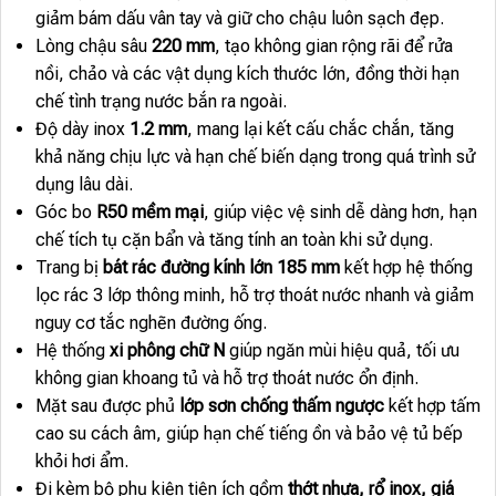
giảm bám dấu vân tay và giữ cho chậu luôn sạch đẹp.
Lòng chậu sâu
220 mm
, tạo không gian rộng rãi để rửa
nồi, chảo và các vật dụng kích thước lớn, đồng thời hạn
chế tình trạng nước bắn ra ngoài.
Độ dày inox
1.2 mm
, mang lại kết cấu chắc chắn, tăng
khả năng chịu lực và hạn chế biến dạng trong quá trình sử
dụng lâu dài.
Góc bo
R50 mềm mại
, giúp việc vệ sinh dễ dàng hơn, hạn
chế tích tụ cặn bẩn và tăng tính an toàn khi sử dụng.
Trang bị
bát rác đường kính lớn 185 mm
kết hợp hệ thống
lọc rác 3 lớp thông minh, hỗ trợ thoát nước nhanh và giảm
nguy cơ tắc nghẽn đường ống.
Hệ thống
xi phông chữ N
giúp ngăn mùi hiệu quả, tối ưu
không gian khoang tủ và hỗ trợ thoát nước ổn định.
Mặt sau được phủ
lớp sơn chống thấm ngược
kết hợp tấm
cao su cách âm, giúp hạn chế tiếng ồn và bảo vệ tủ bếp
khỏi hơi ẩm.
Đi kèm bộ phụ kiện tiện ích gồm
thớt nhựa, rổ inox, giá