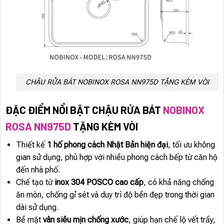
CHẬU RỬA BÁT NOBINOX ROSA NN975D TẶNG KÈM VÒI
ĐẶC ĐIỂM NỔI BẬT CHẬU RỬA BÁT
NOBINOX
ROSA NN975D
TẶNG KÈM VÒI
Thiết kế
1 hố phong cách Nhật Bản hiện đại
, tối ưu không
gian sử dụng, phù hợp với nhiều phong cách bếp từ căn hộ
đến nhà phố.
Chế tạo từ
inox 304 POSCO cao cấp
, có khả năng chống
ăn mòn, chống gỉ sét và duy trì độ bền đẹp trong thời gian
dài sử dụng.
Bề mặt
vân siêu mịn chống xước
, giúp hạn chế lộ vết trầy,