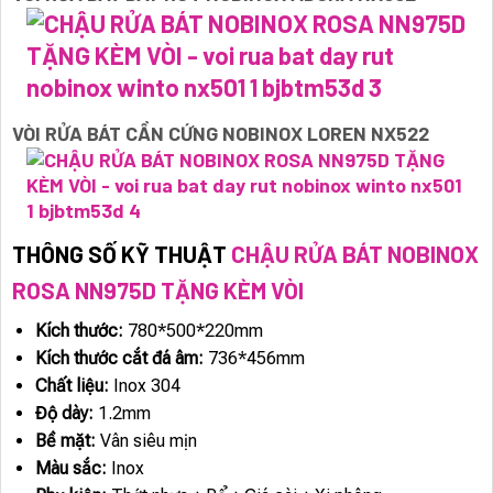
VÒI RỬA BÁT CẦN CỨNG NOBINOX LOREN NX522
THÔNG SỐ KỸ THUẬT
CHẬU RỬA BÁT NOBINOX
ROSA NN975D TẶNG KÈM VÒI
Kích thước:
780*500*220mm
Kích thước cắt đá âm:
736*456mm
Chất liệu:
Inox 304
Độ dày:
1.2mm
Bề mặt:
Vân siêu mịn
Màu sắc:
Inox