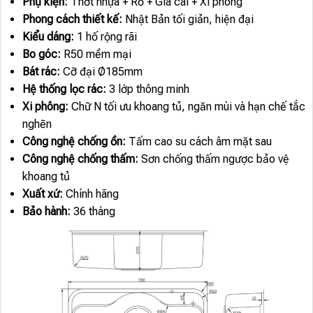
Phụ kiện:
Thớt nhựa + Rổ + Giá cài + Xi phông
Phong cách thiết kế:
Nhật Bản tối giản, hiện đại
Kiểu dáng:
1 hố rộng rãi
Bo góc:
R50 mềm mại
Bát rác:
Cỡ đại Ø185mm
Hệ thống lọc rác:
3 lớp thông minh
Xi phông:
Chữ N tối ưu khoang tủ, ngăn mùi và hạn chế tắc
nghẽn
Công nghệ chống ồn:
Tấm cao su cách âm mặt sau
Công nghệ chống thấm:
Sơn chống thấm ngược bảo vệ
khoang tủ
Xuất xứ:
Chính hãng
Bảo hành:
36 tháng