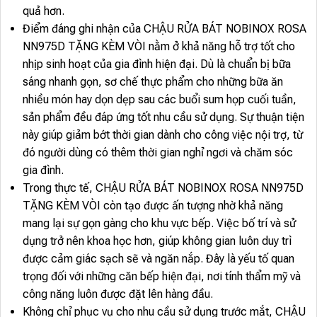
quả hơn.
Điểm đáng ghi nhận của CHẬU RỬA BÁT NOBINOX ROSA
NN975D TẶNG KÈM VÒI nằm ở khả năng hỗ trợ tốt cho
nhịp sinh hoạt của gia đình hiện đại. Dù là chuẩn bị bữa
sáng nhanh gọn, sơ chế thực phẩm cho những bữa ăn
nhiều món hay dọn dẹp sau các buổi sum họp cuối tuần,
sản phẩm đều đáp ứng tốt nhu cầu sử dụng. Sự thuận tiện
này giúp giảm bớt thời gian dành cho công việc nội trợ, từ
đó người dùng có thêm thời gian nghỉ ngơi và chăm sóc
gia đình.
Trong thực tế, CHẬU RỬA BÁT NOBINOX ROSA NN975D
TẶNG KÈM VÒI còn tạo được ấn tượng nhờ khả năng
mang lại sự gọn gàng cho khu vực bếp. Việc bố trí và sử
dụng trở nên khoa học hơn, giúp không gian luôn duy trì
được cảm giác sạch sẽ và ngăn nắp. Đây là yếu tố quan
trọng đối với những căn bếp hiện đại, nơi tính thẩm mỹ và
công năng luôn được đặt lên hàng đầu.
Không chỉ phục vụ cho nhu cầu sử dụng trước mắt, CHẬU