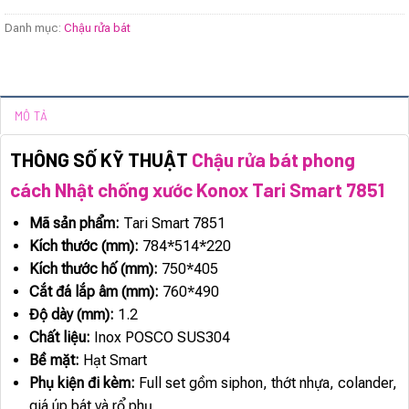
Danh mục:
Chậu rửa bát
MÔ TẢ
THÔNG SỐ KỸ THUẬT
Chậu rửa bát phong
cách Nhật chống xước Konox Tari Smart 7851
Mã sản phẩm:
Tari Smart 7851
Kích thước (mm):
784*514*220
Kích thước hố (mm):
750*405
Cắt đá lắp âm (mm):
760*490
Độ dày (mm):
1.2
Chất liệu:
Inox POSCO SUS304
Bề mặt:
Hạt Smart
Phụ kiện đi kèm:
Full set gồm siphon, thớt nhựa, colander,
giá úp bát và rổ phụ