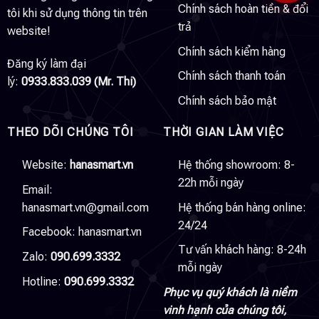
Chính sách hoàn tiền & đổi
tôi khi sử dụng thông tin trên
trả
website!
Chính sách kiểm hàng
Đăng ký làm đại
Chính sách thanh toán
lý:
0933.833.039 (Mr. Thi)
Chính sách bảo mật
THEO DÕI CHÚNG TÔI
THỜI GIAN LÀM VIỆC
Website:
hanasmart.vn
Hệ thống showroom: 8-
22h mỗi ngày
Email:
hanasmart.vn@gmail.com
Hệ thống bán hàng online:
24/24
Facebook:
hanasmart.vn
Tư vấn khách hàng: 8-24h
Zalo:
090.699.3332
mỗi ngày
Hotline:
090.699.3332
Phục vụ quý khách là niềm
vinh hạnh của chúng tôi,