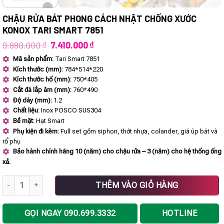
CHẬU RỬA BÁT PHONG CÁCH NHẬT CHỐNG XƯỚC
KONOX TARI SMART 7851
Giá
Giá
9.880.000
₫
7.410.000
₫
gốc
hiện
Mã sản phẩm:
Tari Smart 7851
là:
tại
Kích thước (mm):
784*514*220
9.880.000 ₫.
là:
7.410.000 ₫.
Kích thước hố (mm):
750*405
Cắt đá lắp âm (mm):
760*490
Độ dày (mm):
1.2
Chất liệu:
Inox POSCO SUS304
Bề mặt:
Hạt Smart
Phụ kiện đi kèm:
Full set gồm siphon, thớt nhựa, colander, giá úp bát và
rổ phụ
Bảo hành chính hãng 10 (năm) cho chậu rửa – 3 (năm) cho hệ thống ống
xả.
Chậu rửa bát phong cách Nhật chống xước Konox Tari Smart 7851 s
THÊM VÀO GIỎ HÀNG
GỌI NGAY 090.699.3332
HOTLINE