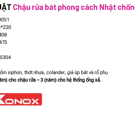
UẬT
Chậu rửa bát phong cách Nhật chốn
 9051
5*220
408
475
US304
gồm siphon, thớt nhựa, colander, giá úp bát và rổ phụ
ăm) cho chậu rửa – 3 (năm) cho hệ thống ống xả.