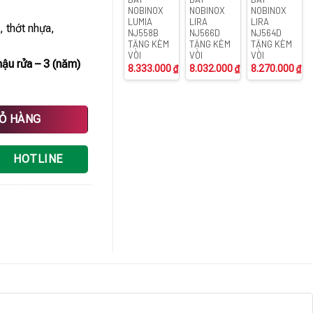
NOBINOX
NOBINOX
NOBINOX
LUMIA
LIRA
LIRA
, thớt nhựa,
NJ558B
NJ566D
NJ564D
TẶNG KÈM
TẶNG KÈM
TẶNG KÈM
VÒI
VÒI
VÒI
ậu rửa – 3 (năm)
8.333.000
₫
8.032.000
₫
8.270.000
₫
 KONOX Tari Smart 9051 số lượng
IỎ HÀNG
HOTLINE