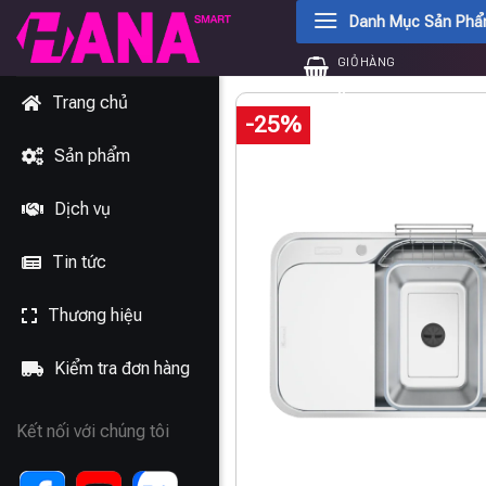
Chuyển
Danh Mục Sản Ph
đến
GIỎ HÀNG
nội
0
₫
dung
Trang chủ
-25%
Sản phẩm
Dịch vụ
Tin tức
Thương hiệu
Kiểm tra đơn hàng
Kết nối với chúng tôi