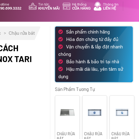
otline
Tin tức
Hệ thống
Thông tin
90.699.3332
KHUYẾN MÃI
CỬA HÀNG
LIÊN HỆ
Sản phẩm chính hãng
c
>
Chậu rửa bát
Hóa đơn chứng từ đầy đủ
 CÁCH
Vận chuyển & lắp đặt nhanh
chóng
NOX TARI
Bảo hành & bảo trì tại nhà
Hậu mãi dài lâu, yên tâm sử
dụng
iá
iện
Sản Phẩm Tương Tự
i
.
:
145.000 ₫.
CHẬU RỬA
CHẬU RỬA
CHẬU RỬA
BÁT
BÁT
BÁT