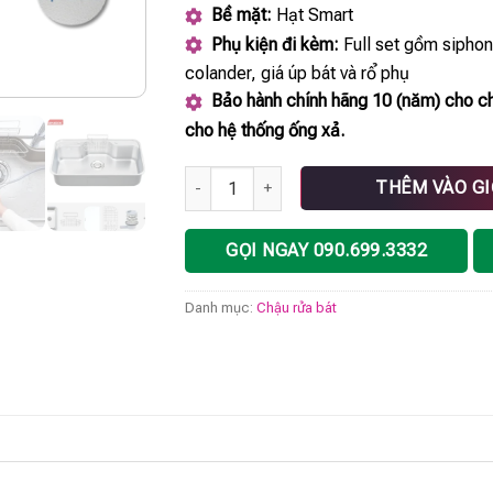
Bề mặt:
Hạt Smart
Phụ kiện đi kèm:
Full set gồm siphon
colander, giá úp bát và rổ phụ
Bảo hành chính hãng 10 (năm) cho ch
cho hệ thống ống xả.
Chậu rửa bát phong cách Nhật chống xước
THÊM VÀO G
GỌI NGAY 090.699.3332
Danh mục:
Chậu rửa bát