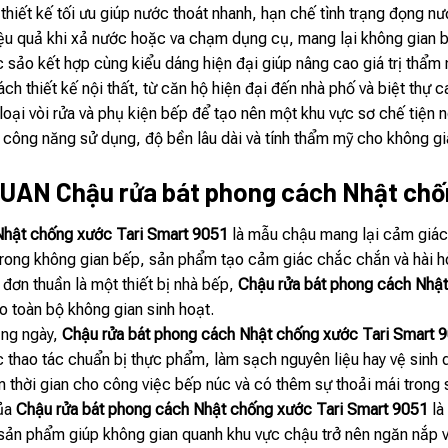
hiết kế tối ưu giúp nước thoát nhanh, hạn chế tình trạng đọng nư
ệu quả khi xả nước hoặc va chạm dụng cụ, mang lại không gian bế
c sảo kết hợp cùng kiểu dáng hiện đại giúp nâng cao giá trị thẩm
ch thiết kế nội thất, từ căn hộ hiện đại đến nhà phố và biệt thự 
loại vòi rửa và phụ kiện bếp để tạo nên một khu vực sơ chế tiện n
 công năng sử dụng, độ bền lâu dài và tính thẩm mỹ cho không gi
UAN Chậu rửa bát phong cách Nhật ch
Nhật chống xước Tari Smart 9051
là mẫu chậu mang lại cảm giác 
trong không gian bếp, sản phẩm tạo cảm giác chắc chắn và hài hòa
 đơn thuần là một thiết bị nhà bếp,
Chậu rửa bát phong cách Nhật
o toàn bộ không gian sinh hoạt.
ằng ngày,
Chậu rửa bát phong cách Nhật chống xước Tari Smart 
thao tác chuẩn bị thực phẩm, làm sạch nguyên liệu hay vệ sinh d
m thời gian cho công việc bếp núc và có thêm sự thoải mái trong 
của
Chậu rửa bát phong cách Nhật chống xước Tari Smart 9051
là
 sản phẩm giúp không gian quanh khu vực chậu trở nên ngăn nắp v