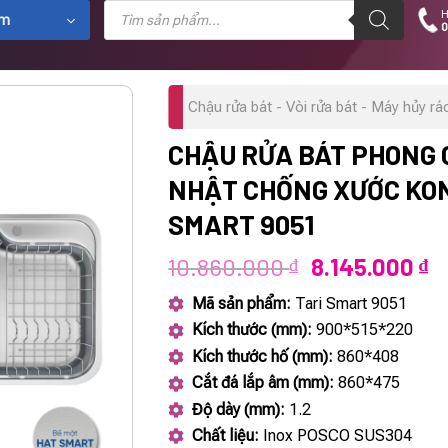
Tìm
H
kiếm
ẩm
0
sản
phẩm
Chậu rửa bát - Vòi rửa bát - Máy hủy rá
CHẬU RỬA BÁT PHONG
NHẬT CHỐNG XƯỚC KO
SMART 9051
Giá
G
10.860.000
8.145.000
₫
₫
gốc
h
Mã sản phẩm:
Tari Smart 9051
là:
tạ
Kích thước (mm):
900*515*220
10.860.000 ₫
là
Kích thước hố (mm):
860*408
8.
Cắt đá lắp âm (mm):
860*475
Độ dày (mm):
1.2
Chất liệu:
Inox POSCO SUS304