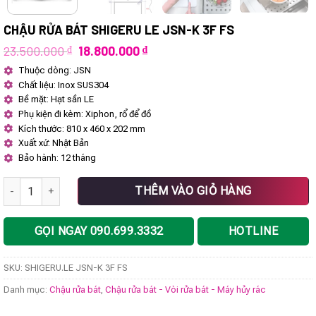
CHẬU RỬA BÁT SHIGERU LE JSN-K 3F FS
Giá
Giá
23.500.000
₫
18.800.000
₫
gốc
hiện
Thuộc dòng: JSN
là:
tại
Chất liệu: Inox SUS304
23.500.000 ₫.
là:
18.800.000 ₫.
Bề mặt: Hạt sần LE
Phụ kiện đi kèm: Xiphon, rổ để đồ
Kích thước: 810 x 460 x 202 mm
Xuất xứ: Nhật Bản
Bảo hành: 12 tháng
Chậu rửa bát SHIGERU LE JSN-K 3F FS số lượng
THÊM VÀO GIỎ HÀNG
GỌI NGAY 090.699.3332
HOTLINE
SKU:
SHIGERU.LE JSN-K 3F FS
Danh mục:
Chậu rửa bát
,
Chậu rửa bát - Vòi rửa bát - Máy hủy rác