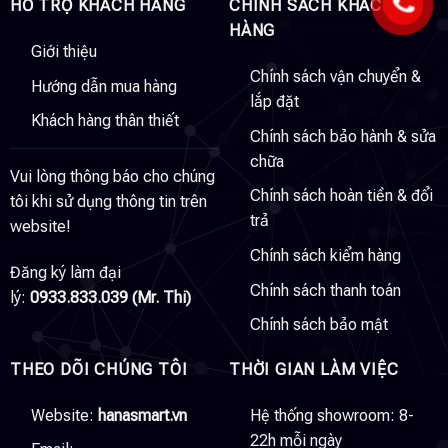
HỖ TRỢ KHÁCH HÀNG
CHÍNH SÁCH KHÁCH
HÀNG
Giới thiệu
Chính sách vận chuyển &
Hướng dẫn mua hàng
lắp đặt
Khách hàng thân thiết
Chính sách bảo hành & sửa
chữa
Vui lòng thông báo cho chúng
Chính sách hoàn tiền & đổi
tôi khi sử dụng thông tin trên
trả
website!
Chính sách kiểm hàng
Đăng ký làm đại
Chính sách thanh toán
lý:
0933.833.039 (Mr. Thi)
Chính sách bảo mật
THEO DÕI CHÚNG TÔI
THỜI GIAN LÀM VIỆC
Website:
hanasmart.vn
Hệ thống showroom: 8-
22h mỗi ngày