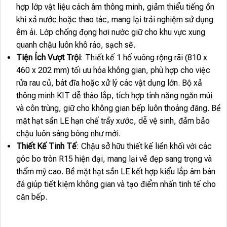
hợp lớp vật liệu cách âm thông minh, giảm thiểu tiếng ồn
khi xả nước hoặc thao tác, mang lại trải nghiệm sử dụng
êm ái. Lớp chống đọng hơi nước giữ cho khu vực xung
quanh chậu luôn khô ráo, sạch sẽ.
Tiện Ích Vượt Trội
: Thiết kế 1 hố vuông rộng rãi (810 x
460 x 202 mm) tối ưu hóa không gian, phù hợp cho việc
rửa rau củ, bát đĩa hoặc xử lý các vật dụng lớn. Bộ xả
thông minh KIT dễ tháo lắp, tích hợp tính năng ngăn mùi
và côn trùng, giữ cho không gian bếp luôn thoáng đãng. Bề
mặt hạt sần LE hạn chế trầy xước, dễ vệ sinh, đảm bảo
chậu luôn sáng bóng như mới.
Thiết Kế Tinh Tế
: Chậu sở hữu thiết kế liền khối với các
góc bo tròn R15 hiện đại, mang lại vẻ đẹp sang trọng và
thẩm mỹ cao. Bề mặt hạt sần LE kết hợp kiểu lắp âm bàn
đá giúp tiết kiệm không gian và tạo điểm nhấn tinh tế cho
căn bếp.