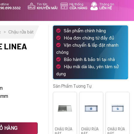
otline
Tin tức
Hệ thống
Thông tin
90.699.3332
KHUYẾN MÃI
CỬA HÀNG
LIÊN HỆ
Sản phẩm chính hãng
c
>
Chậu rửa bát
Hóa đơn chứng từ đầy đủ
E LINEA
Vận chuyển & lắp đặt nhanh
chóng
Bảo hành & bảo trì tại nhà
Hậu mãi dài lâu, yên tâm sử
á
dụng
ện
i
Sản Phẩm Tương Tự
mm
:
0 mm
359.350 ₫.
115030007 số lượng
IỎ HÀNG
CHẬU RỬA
CHẬU RỬA
CHẬU RỬA
BÁT
BÁT
BÁT