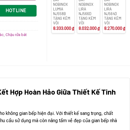
NOBINOX
NOBINOX
NOBINOX
LUMIA
LIRA
LIRA
HOTLINE
NJ558B
NJ566D
NJ564D
TẶNG KÈM
TẶNG KÈM
TẶNG KÈM
VÒI
VÒI
VÒI
8.333.000
₫
8.032.000
₫
8.270.000
₫
rác
,
Chậu rửa bát
Kết Hợp Hoàn Hảo Giữa Thiết Kế Tinh
không gian bếp hiện đại. Với thiết kế sang trọng, chất
i nhu cầu sử dụng mà còn nâng tầm vẻ đẹp của gian bếp nhà