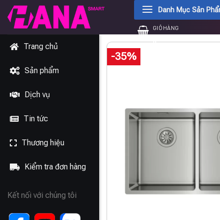
Chuyển
Danh Mục Sản Ph
đến
GIỎ HÀNG
nội
0
₫
dung
Trang chủ
-35%
Sản phẩm
Dịch vụ
Tin tức
Thương hiệu
Kiểm tra đơn hàng
Kết nối với chúng tôi