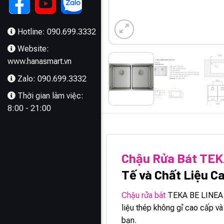
Hotline: 090.699.3332
Website:
www.hanasmart.vn
Zalo: 090.699.3332
Thời gian làm việc:
8:00 - 21:00
MÔ TẢ
Chậu Rửa Bát TEK
Tế và Chất Liệu C
Chậu rửa bát
TEKA BE LINEA RS
liệu thép không gỉ cao cấp v
bạn.