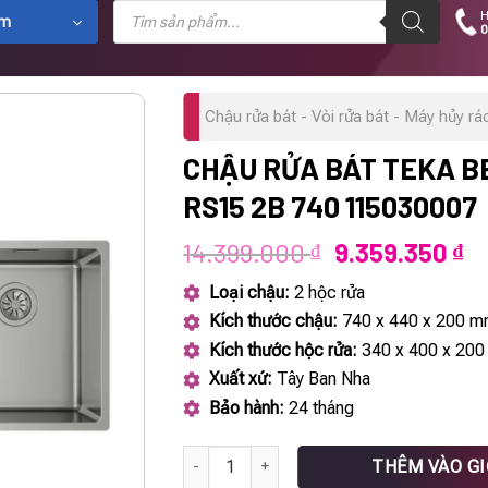
Tìm
H
kiếm
ẩm
0
sản
phẩm
Chậu rửa bát - Vòi rửa bát - Máy hủy rá
CHẬU RỬA BÁT TEKA B
RS15 2B 740 115030007
Giá
Gi
14.399.000
9.359.350
₫
₫
gốc
hi
Loại chậu:
2 hộc rửa
là:
tạ
Kích thước chậu:
740 x 440 x 200 
14.399.000 ₫.
là
Kích thước hộc rửa:
340 x 400 x 20
9.
Xuất xứ:
Tây Ban Nha
Bảo hành:
24 tháng
Chậu rửa bát TEKA BE LINEA RS15 2B 740 
THÊM VÀO G