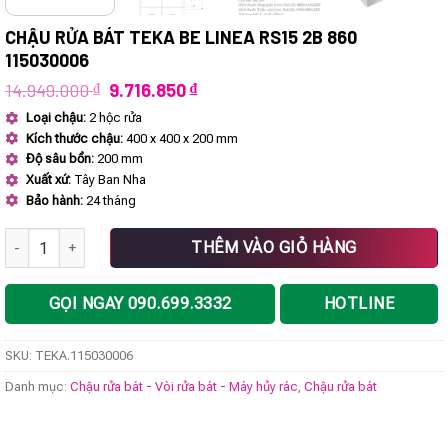
CHẬU RỬA BÁT TEKA BE LINEA RS15 2B 860
115030006
Giá
Giá
14.949.000
₫
9.716.850
₫
gốc
hiện
Loại chậu:
2 hộc rửa
là:
tại
Kích thước chậu:
400 x 400 x 200 mm
14.949.000 ₫.
là:
9.716.850 ₫.
Độ sâu bồn:
200 mm
Xuất xứ:
Tây Ban Nha
Bảo hành:
24 tháng
Chậu rửa bát TEKA BE LINEA RS15 2B 860 115030006 số lượng
THÊM VÀO GIỎ HÀNG
GỌI NGAY 090.699.3332
HOTLINE
SKU:
TEKA.115030006
Danh mục:
Chậu rửa bát - Vòi rửa bát - Máy hủy rác
,
Chậu rửa bát