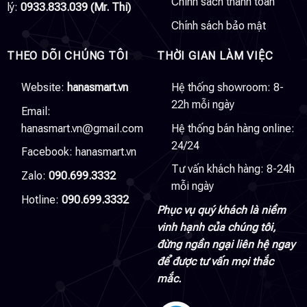
Chính sách thanh toán
lý:
0933.833.039 (Mr. Thi)
Chính sách bảo mật
THEO DÕI CHÚNG TÔI
THỜI GIAN LÀM VIỆC
Website:
hanasmart.vn
Hệ thống showroom: 8-
22h mỗi ngày
Email:
hanasmart.vn@gmail.com
Hệ thống bán hàng online:
24/24
Facebook:
hanasmart.vn
Tư vấn khách hàng: 8-24h
Zalo:
090.699.3332
mỗi ngày
Hotline:
090.699.3332
Phục vụ quý khách là niềm
vinh hạnh của chúng tôi,
đừng ngần ngại liên hệ ngay
để được tư vấn mọi thắc
mắc.