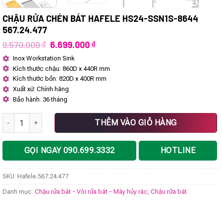
CHẬU RỬA CHÉN BÁT HAFELE HS24-SSN1S-8644
567.24.477
Giá
Giá
9.570.000
₫
6.699.000
₫
gốc
hiện
Inox Workstation Sink
là:
tại
Kích thước chậu: 860D x 440R mm
9.570.000 ₫.
là:
6.699.000 ₫.
Kích thước bồn: 820D x 400R mm
Xuất xứ: Chính hãng
Bảo hành: 36 tháng
Chậu rửa chén bát Hafele HS24-SSN1S-8644 567.24.477 số lượng
THÊM VÀO GIỎ HÀNG
GỌI NGAY 090.699.3332
HOTLINE
SKU:
Hafele.567.24.477
Danh mục:
Chậu rửa bát - Vòi rửa bát - Máy hủy rác
,
Chậu rửa bát