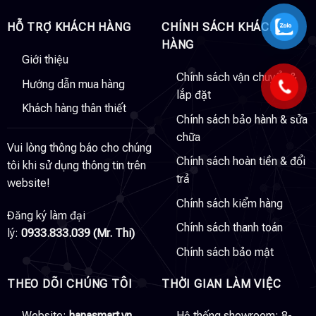
HỖ TRỢ KHÁCH HÀNG
CHÍNH SÁCH KHÁCH
HÀNG
Giới thiệu
Chính sách vận chuyển &
Hướng dẫn mua hàng
lắp đặt
Khách hàng thân thiết
Chính sách bảo hành & sửa
chữa
Vui lòng thông báo cho chúng
Chính sách hoàn tiền & đổi
tôi khi sử dụng thông tin trên
trả
website!
Chính sách kiểm hàng
Đăng ký làm đại
Chính sách thanh toán
lý:
0933.833.039 (Mr. Thi)
Chính sách bảo mật
THEO DÕI CHÚNG TÔI
THỜI GIAN LÀM VIỆC
Website:
hanasmart.vn
Hệ thống showroom: 8-