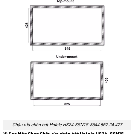
Chậu rửa chén bát Hafele HS24-SSN1S-8644 567.24.477
Vì Sao Nên Chọn Chậu rửa chén bát Hafele HS24-SSN1S-