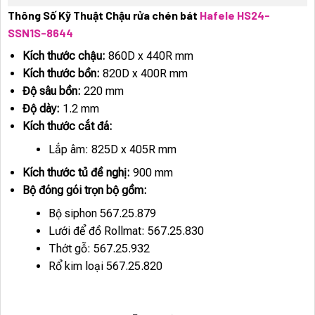
Thông Số Kỹ Thuật Chậu rửa chén bát
Hafele HS24-
SSN1S-8644
Kích thước chậu:
860D x 440R mm
Kích thước bồn:
820D x 400R mm
Độ sâu bồn:
220 mm
Độ dày:
1.2 mm
Kích thước cắt đá:
Lắp âm: 825D x 405R mm
Kích thước tủ đề nghị:
900 mm
Bộ đóng gói trọn bộ gồm:
Bộ siphon 567.25.879
Lưới để đồ Rollmat: 567.25.830
Thớt gỗ: 567.25.932
Rổ kim loại 567.25.820