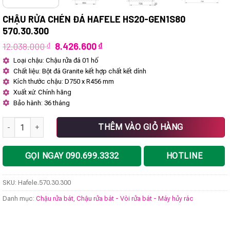
CHẬU RỬA CHÉN ĐÁ HAFELE HS20-GEN1S80
570.30.300
Giá
Giá
12.038.000
₫
8.426.600
₫
gốc
hiện
Loại chậu: Chậu rửa đá 01 hố
là:
tại
Chất liệu: Bột đá Granite kết hợp chất kết dính
12.038.000 ₫.
là:
8.426.600 ₫.
Kích thước chậu: D750 x R456 mm
Xuất xứ: Chính hãng
Bảo hành: 36 tháng
Chậu rửa chén đá Hafele HS20-GEN1S80 570.30.300 số lượng
THÊM VÀO GIỎ HÀNG
GỌI NGAY 090.699.3332
HOTLINE
SKU:
Hafele.570.30.300
Danh mục:
Chậu rửa bát
,
Chậu rửa bát - Vòi rửa bát - Máy hủy rác