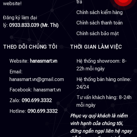
trả
website!
Chính sách kiểm hàng
Đăng ký làm đại
Chính sách thanh toán
lý:
0933.833.039 (Mr. Thi)
Chính sách bảo mật
THEO DÕI CHÚNG TÔI
THỜI GIAN LÀM VIỆC
Website:
hanasmart.vn
Hệ thống showroom: 8-
22h mỗi ngày
Email:
hanasmart.vn@gmail.com
Hệ thống bán hàng online:
24/24
Facebook:
hanasmart.vn
Tư vấn khách hàng: 8-24h
Zalo:
090.699.3332
mỗi ngày
Hotline:
090.699.3332
Phục vụ quý khách là niềm
vinh hạnh của chúng tôi,
đừng ngần ngại liên hệ ngay