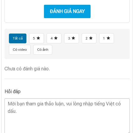
ĐÁNH GIÁ NGAY
Tất cả
5
4
3
2
1
Có video
Có ảnh
Chưa có đánh giá nào.
Hỏi đáp