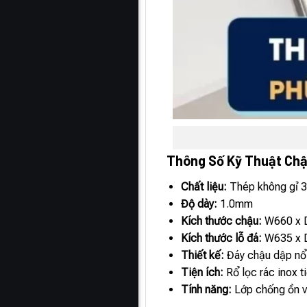
Thông Số Kỹ Thuật Ch
Chất liệu:
Thép không gỉ 
Độ dày:
1.0mm
Kích thước chậu:
W660 x 
Kích thước lỗ đá:
W635 x
Thiết kế:
Đáy chậu dập nổi
Tiện ích:
Rổ lọc rác inox t
Tính năng:
Lớp chống ồn v