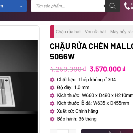
Tìm
H
kiếm
ẩm
0
sản
phẩm
Chậu rửa bát - Vòi rửa bát - Máy hủy rá
CHẬU RỬA CHÉN MALL
5066W
Giá
Gi
4.250.000
3.570.000
₫
₫
gốc
hi
Chất liệu: Thép không rỉ 304
là:
tạ
Độ dày: 1.0 mm
4.250.000 ₫.
là:
Kích thước: W660 x D480 x H210m
3.
Kích thước lỗ đá: W635 x D455mm
Xuất xứ: Chính hãng
Bảo hành: 36 tháng
Chậu rửa chén Malloca MS 5066W số lượn