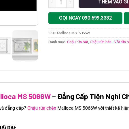
THÊM VÀO G
GỌI NGAY 090.699.3332
SKU:
Malloca.MS-5066W
Danh mục:
Chậu rửa bát
,
Chậu rửa bát - Vòi rửa 
lloca MS 5066W
– Đẳng Cấp Tiện Nghi Ch
i và đẳng cấp?
Chậu rửa chén
Malloca MS 5066W với thiết kế hiện 
Nổi Bật