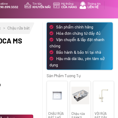
otline
Tin tức
Hệ thống
Thông tin
90.699.3332
KHUYẾN MÃI
CỬA HÀNG
LIÊN HỆ
Sản phẩm chính hãng
c
>
Chậu rửa bát
Hóa đơn chứng từ đầy đủ
OCA MS
Vận chuyển & lắp đặt nhanh
chóng
Bảo hành & bảo trì tại nhà
Hậu mãi dài lâu, yên tâm sử
á
dụng
ện
i
Sản Phẩm Tương Tự
m
570.000 ₫.
CHẬU RỬA
Chậu rửa
VÒI RỬA
g
BÁT 1 HỐ
SANKO
BÁT DÂY