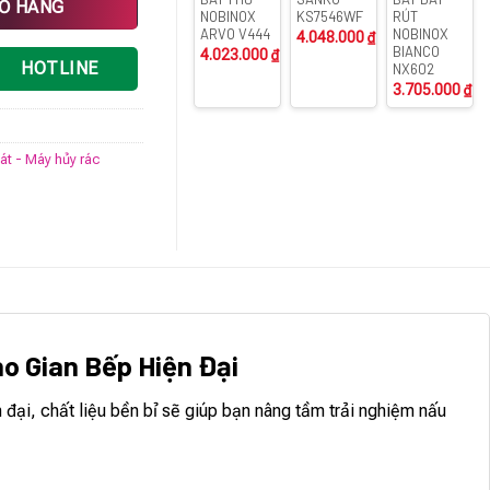
IỎ HÀNG
NOBINOX
KS7546WF
RÚT
ARVO V444
NOBINOX
4.048.000
₫
BIANCO
4.023.000
₫
HOTLINE
NX602
3.705.000
₫
bát - Máy hủy rác
o Gian Bếp Hiện Đại
đại, chất liệu bền bỉ sẽ giúp bạn nâng tầm trải nghiệm nấu