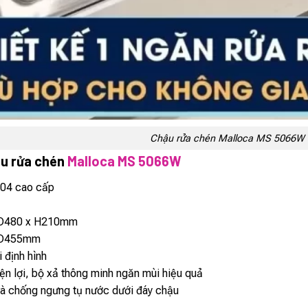
Chậu rửa chén Malloca MS 5066W
ậu rửa chén
Malloca MS 5066W
304 cao cấp
D480 x H210mm
 D455mm
 định hình
iện lợi, bộ xả thông minh ngăn mùi hiệu quả
à chống ngưng tụ nước dưới đáy chậu