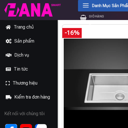
Chuyển
Danh Mục Sản Ph
đến
GIỎ HÀNG
nội
0
₫
dung
Trang chủ
-16%
Sản phẩm
Dịch vụ
Tin tức
Thương hiệu
Kiểm tra đơn hàng
Kết nối với chúng tôi