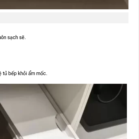
uôn sạch sẽ.
ệ tủ bếp khỏi ẩm mốc.