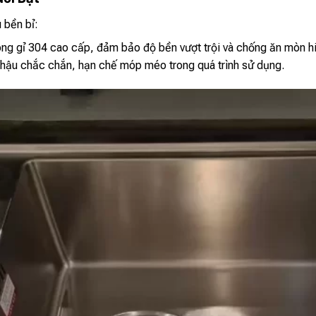
u bền bỉ:
ng gỉ 304 cao cấp, đảm bảo độ bền vượt trội và chống ăn mòn h
hậu chắc chắn, hạn chế móp méo trong quá trình sử dụng.