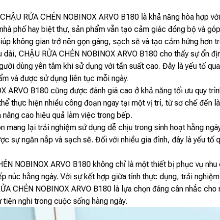
 CHẬU RỬA CHÉN NOBINOX ARVO B180 là khả năng hòa hợp với nhi
 nhà phố hay biệt thự, sản phẩm vẫn tạo cảm giác đồng bộ và gó
giúp không gian trở nên gọn gàng, sạch sẽ và tạo cảm hứng hơn tr
lâu dài, CHẬU RỬA CHÉN NOBINOX ARVO B180 cho thấy sự ổn định
người dùng yên tâm khi sử dụng với tần suất cao. Đây là yếu tố qu
hẩm và được sử dụng liên tục mỗi ngày.
VO B180 cũng được đánh giá cao ở khả năng tối ưu quy trình l
hể thực hiện nhiều công đoạn ngay tại một vị trí, từ sơ chế đến l
à nâng cao hiệu quả làm việc trong bếp.
 mang lại trải nghiệm sử dụng dễ chịu trong sinh hoạt hằng ngày
ược sự ngăn nắp và sạch sẽ. Đối với nhiều gia đình, đây là yếu tố
N NOBINOX ARVO B180 không chỉ là một thiết bị phục vụ nhu cầ
p núc hằng ngày. Với sự kết hợp giữa tính thực dụng, trải nghiệ
RỬA CHÉN NOBINOX ARVO B180 là lựa chọn đáng cân nhắc cho nhữ
ự tiện nghi trong cuộc sống hàng ngày.