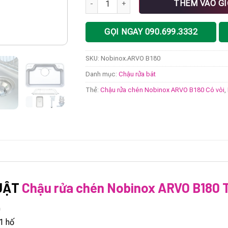
THÊM VÀO G
GỌI NGAY 090.699.3332
SKU:
Nobinox.ARVO B180
Danh mục:
Chậu rửa bát
Thẻ:
Chậu rửa chén Nobinox ARVO B180 Có vòi
,
UẬT
Chậu rửa chén Nobinox ARVO B180 
0
1 hố