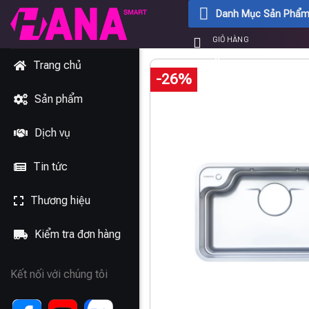
Chuyển
Danh Mục Sản Phẩ
đến
GIỎ HÀNG
nội
0
₫
dung
Trang chủ
-26%
Sản phẩm
Dịch vụ
Tin tức
Thương hiệu
Kiểm tra đơn hàng
Kết nối với chúng tôi