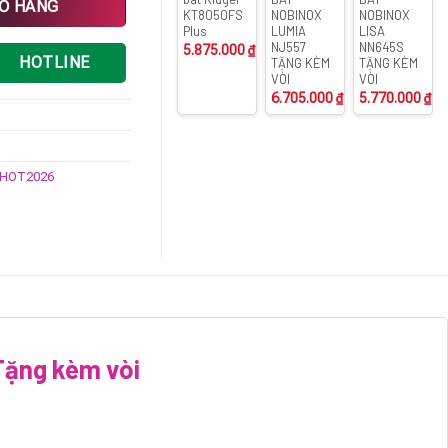
IỎ HÀNG
KT8050FS
NOBINOX
NOBINOX
Plus
LUMIA
LISA
NJ557
NN645S
5.875.000
₫
HOTLINE
TẶNG KÈM
TẶNG KÈM
VÒI
VÒI
6.705.000
₫
5.770.000
₫
HOT2026
Tặng kèm vòi