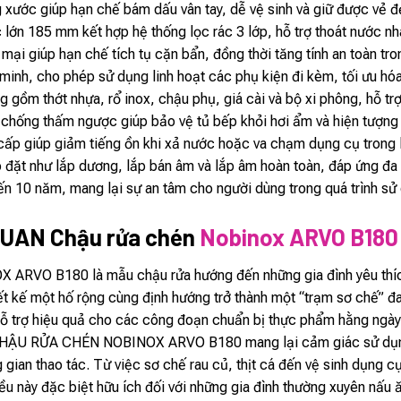
xước giúp hạn chế bám dấu vân tay, dễ vệ sinh và giữ được vẻ đẹ
c lớn 185 mm kết hợp hệ thống lọc rác 3 lớp, hỗ trợ thoát nước 
i giúp hạn chế tích tụ cặn bẩn, đồng thời tăng tính an toàn tron
inh, cho phép sử dụng linh hoạt các phụ kiện đi kèm, tối ưu hóa
 gồm thớt nhựa, rổ inox, chậu phụ, giá cài và bộ xi phông, hỗ t
chống thấm ngược giúp bảo vệ tủ bếp khỏi hơi ẩm và hiện tượng
ấp giúp giảm tiếng ồn khi xả nước hoặc va chạm dụng cụ trong 
 đặt như lắp dương, lắp bán âm và lắp âm hoàn toàn, đáp ứng đa 
n 10 năm, mang lại sự an tâm cho người dùng trong quá trình sử 
UAN Chậu rửa chén
Nobinox ARVO B180
VO B180 là mẫu chậu rửa hướng đến những gia đình yêu thích sự
iết kế một hố rộng cùng định hướng trở thành một “trạm sơ chế” 
ỗ trợ hiệu quả cho các công đoạn chuẩn bị thực phẩm hằng ngày
 CHẬU RỬA CHÉN NOBINOX ARVO B180 mang lại cảm giác sử dụng 
 gian thao tác. Từ việc sơ chế rau củ, thịt cá đến vệ sinh dụng 
iều này đặc biệt hữu ích đối với những gia đình thường xuyên nấu 