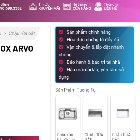
otline
Tin tức
Hệ thống
Thông tin
90.699.3332
KHUYẾN MÃI
CỬA HÀNG
LIÊN HỆ
Sản phẩm chính hãng
c
>
Chậu rửa bát
Hóa đơn chứng từ đầy đủ
NOX ARVO
Vận chuyển & lắp đặt nhanh
chóng
Bảo hành & bảo trì tại nhà
Hậu mãi dài lâu, yên tâm sử
dụng
n
Sản Phẩm Tương Tự
15.000 ₫.
c
Chậu rửa
CHẬU RỬA
CHẬU RỬA
èm vòi số lượng
bát Kluger
BÁT
BÁT