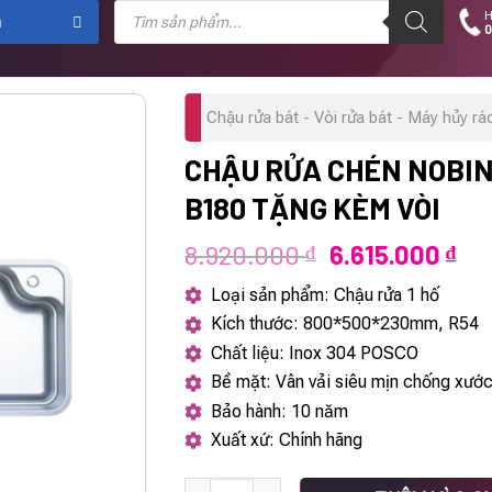
Tìm
H
kiếm
m
0
sản
phẩm
Chậu rửa bát - Vòi rửa bát - Máy hủy rá
CHẬU RỬA CHÉN NOBI
B180 TẶNG KÈM VÒI
Giá
Giá
8.920.000
6.615.000
₫
₫
gốc
hiệ
Loại sản phẩm: Chậu rửa 1 hố
là:
tại
Kích thước: 800*500*230mm, R54
8.920.000 ₫.
là:
Chất liệu: Inox 304 POSCO
6.6
Bề mặt: Vân vải siêu mịn chống xướ
Bảo hành: 10 năm
Xuất xứ: Chính hãng
Chậu rửa chén Nobinox ARVO B180 Tặng k