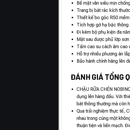
Bề mặt vân siêu mịn chống 
Trang bị bát rác kích thướ
Thiết kế bo góc R50 mềm mạ
Tích hợp gờ hạ bậc thông m
Đi kèm bộ phụ kiện đa năng
Mặt sau được phủ lớp sơn 
Tấm cao su cách âm cao c
Hỗ trợ nhiều phương án lắp
Bảo hành chính hãng lên đế
ĐÁNH GIÁ TỔNG Q
CHẬU RỬA CHÉN NOBINOX AR
dụng lên hàng đầu. Với th
bát thông thường mà còn h
Qua trải nghiệm thực tế,
nhau trong cùng một không
thuận tiện và liền mạch. Đ