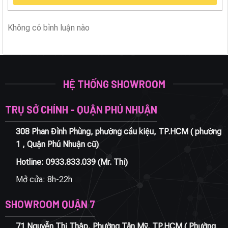
Không có bình luận nào
HỆ THỐNG SHOWROOM
TRỤ SỞ CHÍNH - QUẬN PHÚ NHUẬN
308 Phan Đình Phùng, phường cầu kiệu, TP.HCM ( phường
1 , Quận Phú Nhuận cũ)
Hotline:
0933.833.039
(Mr. Thi)
Mở cửa: 8h-22h
SHOWROOM QUẬN 7
71 Nguyễn Thị Thập, Phường Tân Mỹ, TP.HCM ( Phường