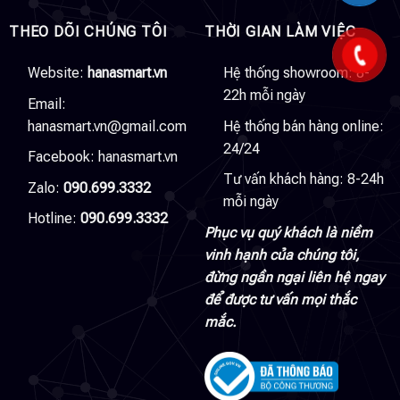
THEO DÕI CHÚNG TÔI
THỜI GIAN LÀM VIỆC
Website:
hanasmart.vn
Hệ thống showroom: 8-
22h mỗi ngày
Email:
hanasmart.vn@gmail.com
Hệ thống bán hàng online:
24/24
Facebook:
hanasmart.vn
Tư vấn khách hàng: 8-24h
Zalo:
090.699.3332
mỗi ngày
Hotline:
090.699.3332
Phục vụ quý khách là niềm
vinh hạnh của chúng tôi,
đừng ngần ngại liên hệ ngay
để được tư vấn mọi thắc
mắc.