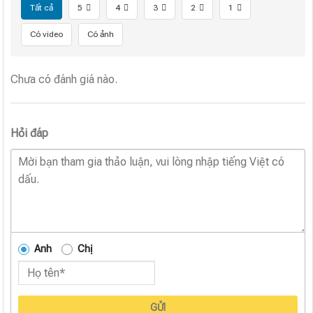
Tất cả
5
4
3
2
1
Có video
Có ảnh
Chưa có đánh giá nào.
Hỏi đáp
Anh
Chị
GỬI