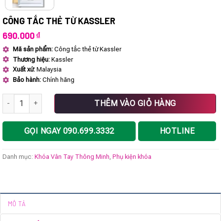
CÔNG TẮC THẺ TỪ KASSLER
690.000
₫
Mã sản phẩm:
Công tắc thẻ từ Kassler
T
hương hiệu:
Kassler
Xuất xứ:
Malaysia
Bảo hành:
Chính hãng
Công tắc thẻ từ Kassler số lượng
THÊM VÀO GIỎ HÀNG
GỌI NGAY 090.699.3332
HOTLINE
Danh mục:
Khóa Vân Tay Thông Minh
,
Phụ kiện khóa
MÔ TẢ