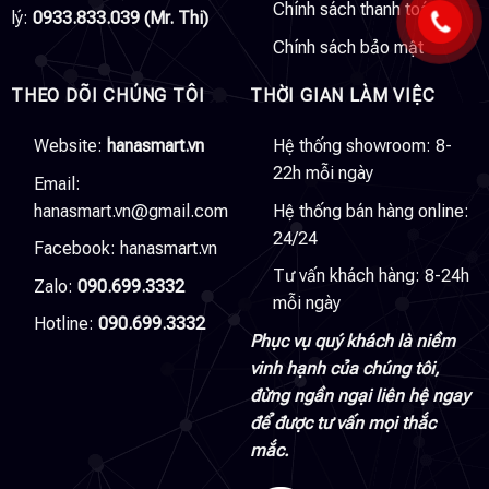
Chính sách thanh toán
lý:
0933.833.039 (Mr. Thi)
Chính sách bảo mật
THEO DÕI CHÚNG TÔI
THỜI GIAN LÀM VIỆC
Website:
hanasmart.vn
Hệ thống showroom: 8-
22h mỗi ngày
Email:
hanasmart.vn@gmail.com
Hệ thống bán hàng online:
24/24
Facebook:
hanasmart.vn
Tư vấn khách hàng: 8-24h
Zalo:
090.699.3332
mỗi ngày
Hotline:
090.699.3332
Phục vụ quý khách là niềm
vinh hạnh của chúng tôi,
đừng ngần ngại liên hệ ngay
để được tư vấn mọi thắc
mắc.