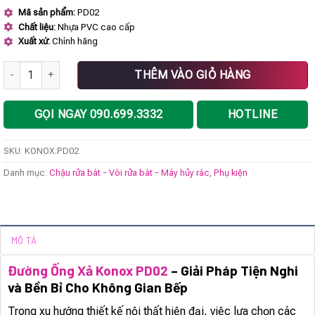
gốc
hiện
Mã sản phẩm:
PD02
là:
tại
Chất liệu:
Nhựa PVC cao cấp
480.000 ₫.
là:
360.000 ₫.
Xuất xứ:
Chính hãng
Đường ống xả KONOX PD02 số lượng
THÊM VÀO GIỎ HÀNG
GỌI NGAY 090.699.3332
HOTLINE
SKU:
KONOX.PD02
Danh mục:
Chậu rửa bát - Vòi rửa bát - Máy hủy rác
,
Phụ kiện
MÔ TẢ
Đường Ống Xả Konox PD02
– Giải Pháp Tiện Nghi
và Bền Bỉ Cho Không Gian Bếp
Trong xu hướng thiết kế nội thất hiện đại, việc lựa chọn các