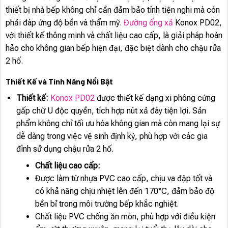
thiết bị nhà bếp không chỉ cần đảm bảo tính tiện nghi mà còn
phải đáp ứng độ bền và thẩm mỹ.
Đường ống xả
Konox PD02,
với thiết kế thông minh và chất liệu cao cấp, là giải pháp hoàn
hảo cho không gian bếp hiện đại, đặc biệt dành cho chậu rửa
2 hố.
Thiết Kế và Tính Năng Nổi Bật
Thiết kế:
Konox PD02
được thiết kế dạng xi phông cứng
gấp chữ U độc quyền, tích hợp nút xả đáy tiện lợi. Sản
phẩm không chỉ tối ưu hóa không gian mà còn mang lại sự
dễ dàng trong việc vệ sinh định kỳ, phù hợp với các gia
đình sử dụng chậu rửa 2 hố.
Chất liệu cao cấp:
Được làm từ nhựa PVC cao cấp, chịu va đập tốt và
có khả năng chịu nhiệt lên đến 170°C, đảm bảo độ
bền bỉ trong môi trường bếp khắc nghiệt.
Chất liệu PVC chống ăn mòn, phù hợp với điều kiện