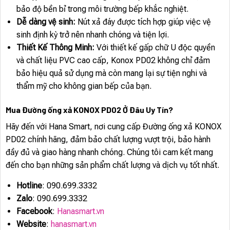
bảo độ bền bỉ trong môi trường bếp khắc nghiệt.
Dễ dàng vệ sinh:
Nút xả đáy được tích hợp giúp việc vệ
sinh định kỳ trở nên nhanh chóng và tiện lợi.
Thiết Kế Thông Minh:
Với thiết kế gấp chữ U độc quyền
và chất liệu PVC cao cấp, Konox PD02 không chỉ đảm
bảo hiệu quả sử dụng mà còn mang lại sự tiện nghi và
thẩm mỹ cho không gian bếp của bạn.
Mua Đường ống xả KONOX PD02 Ở Đâu Uy Tín?
Hãy đến với Hana Smart, nơi cung cấp Đường ống xả KONOX
PD02 chính hãng, đảm bảo chất lượng vượt trội, bảo hành
đầy đủ và giao hàng nhanh chóng. Chúng tôi cam kết mang
đến cho bạn những sản phẩm chất lượng và dịch vụ tốt nhất.
Hotline
: 090.699.3332
Zalo
: 090.699.3332
Facebook
:
Hanasmart.vn
Website
:
hanasmart.vn