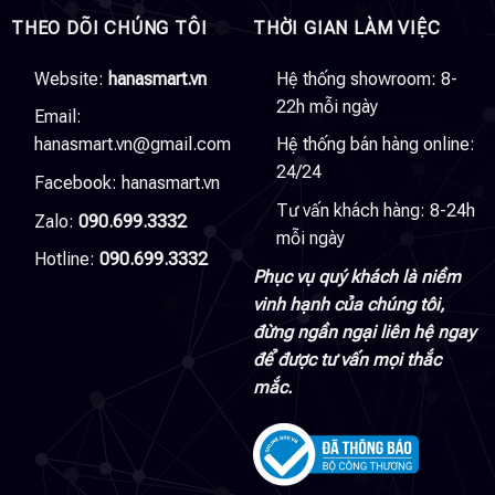
THEO DÕI CHÚNG TÔI
THỜI GIAN LÀM VIỆC
Website:
hanasmart.vn
Hệ thống showroom: 8-
22h mỗi ngày
Email:
hanasmart.vn@gmail.com
Hệ thống bán hàng online:
24/24
Facebook:
hanasmart.vn
Tư vấn khách hàng: 8-24h
Zalo:
090.699.3332
mỗi ngày
Hotline:
090.699.3332
Phục vụ quý khách là niềm
vinh hạnh của chúng tôi,
đừng ngần ngại liên hệ ngay
để được tư vấn mọi thắc
mắc.