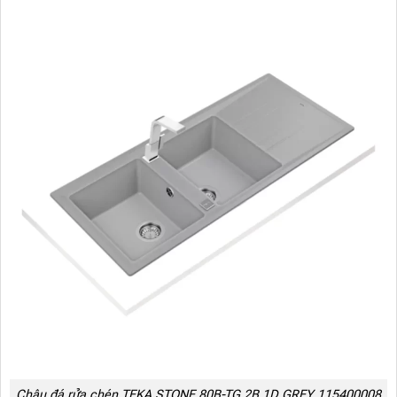
Chậu đá rửa chén TEKA STONE 80B-TG 2B 1D GREY 115400008