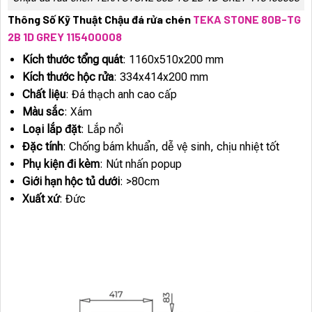
Thông Số Kỹ Thuật Chậu đá rửa chén
TEKA STONE 80B-TG
2B 1D GREY 115400008
Kích thước tổng quát
: 1160x510x200 mm
Kích thước hộc rửa
: 334x414x200 mm
Chất liệu
: Đá thạch anh cao cấp
Màu sắc
: Xám
Loại lắp đặt
: Lắp nổi
Đặc tính
: Chống bám khuẩn, dễ vệ sinh, chịu nhiệt tốt
Phụ kiện đi kèm
: Nút nhấn popup
Giới hạn hộc tủ dưới
: >80cm
Xuất xứ
: Đức