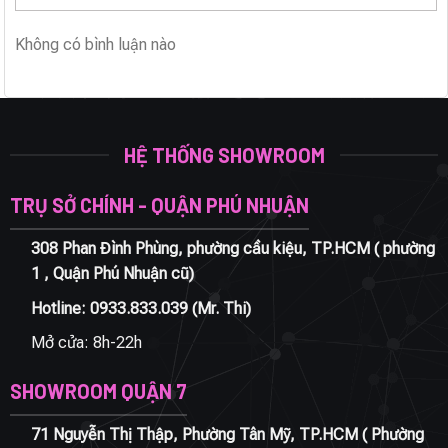
Không có bình luận nào
HỆ THỐNG SHOWROOM
TRỤ SỞ CHÍNH - QUẬN PHÚ NHUẬN
308 Phan Đình Phùng, phường cầu kiệu, TP.HCM ( phường
1 , Quận Phú Nhuận cũ)
Hotline:
0933.833.039
(Mr. Thi)
Mở cửa: 8h-22h
SHOWROOM QUẬN 7
71 Nguyễn Thị Thập, Phường Tân Mỹ, TP.HCM ( Phường