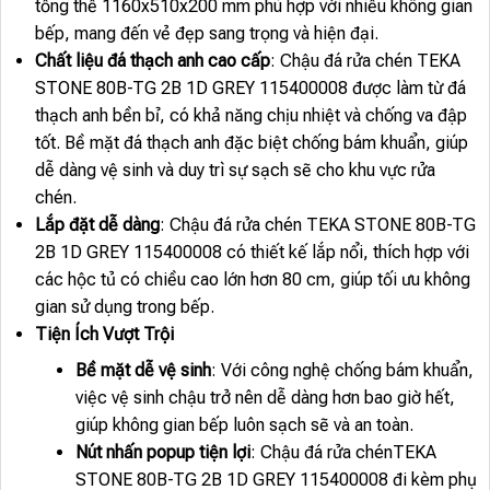
tổng thể 1160x510x200 mm phù hợp với nhiều không gian
bếp, mang đến vẻ đẹp sang trọng và hiện đại.
Chất liệu đá thạch anh cao cấp
: Chậu đá rửa chén TEKA
STONE 80B-TG 2B 1D GREY 115400008 được làm từ đá
thạch anh bền bỉ, có khả năng chịu nhiệt và chống va đập
tốt. Bề mặt đá thạch anh đặc biệt chống bám khuẩn, giúp
dễ dàng vệ sinh và duy trì sự sạch sẽ cho khu vực rửa
chén.
Lắp đặt dễ dàng
: Chậu đá rửa chén TEKA STONE 80B-TG
2B 1D GREY 115400008 có thiết kế lắp nổi, thích hợp với
các hộc tủ có chiều cao lớn hơn 80 cm, giúp tối ưu không
gian sử dụng trong bếp.
Tiện Ích Vượt Trội
Bề mặt dễ vệ sinh
: Với công nghệ chống bám khuẩn,
việc vệ sinh chậu trở nên dễ dàng hơn bao giờ hết,
giúp không gian bếp luôn sạch sẽ và an toàn.
Nút nhấn popup tiện lợi
: Chậu đá rửa chénTEKA
STONE 80B-TG 2B 1D GREY 115400008 đi kèm phụ