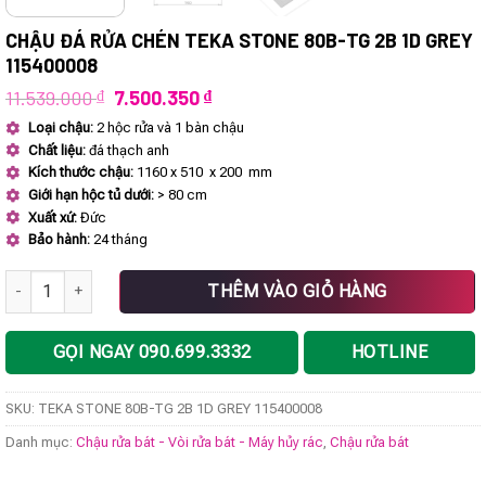
CHẬU ĐÁ RỬA CHÉN TEKA STONE 80B-TG 2B 1D GREY
115400008
Giá
Giá
11.539.000
₫
7.500.350
₫
gốc
hiện
Loại chậu:
2 hộc rửa và 1 bàn chậu
là:
tại
Chất liệu:
đá thạch anh
11.539.000 ₫.
là:
7.500.350 ₫.
Kích thước chậu:
1160 x 510 x 200 mm
Giới hạn hộc tủ dưới:
> 80 cm
Xuất xứ:
Đức
Bảo hành:
24 tháng
Chậu đá rửa chén TEKA STONE 80B-TG 2B 1D GREY 115400008 số 
THÊM VÀO GIỎ HÀNG
GỌI NGAY 090.699.3332
HOTLINE
SKU:
TEKA STONE 80B-TG 2B 1D GREY 115400008
Danh mục:
Chậu rửa bát - Vòi rửa bát - Máy hủy rác
,
Chậu rửa bát