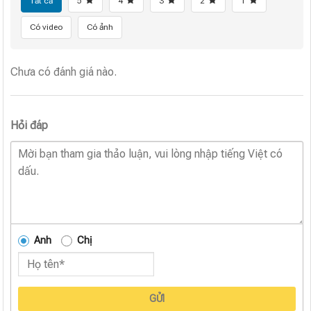
Tất cả
5
4
3
2
1
Có video
Có ảnh
Chưa có đánh giá nào.
Hỏi đáp
Anh
Chị
GỬI