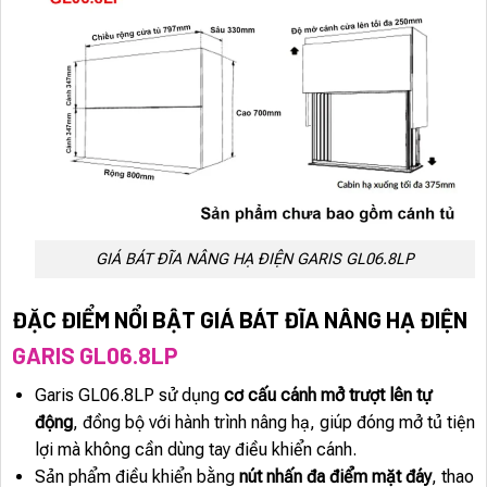
GIÁ BÁT ĐĨA NÂNG HẠ ĐIỆN GARIS GL06.8LP
ĐẶC ĐIỂM NỔI BẬT GIÁ BÁT ĐĨA NÂNG HẠ ĐIỆN
GARIS GL06.8LP
Garis GL06.8LP sử dụng
cơ cấu cánh mở trượt lên tự
động
, đồng bộ với hành trình nâng hạ, giúp đóng mở tủ tiện
lợi mà không cần dùng tay điều khiển cánh.
Sản phẩm điều khiển bằng
nút nhấn đa điểm mặt đáy
, thao