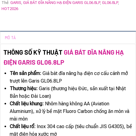
Thẻ:
GARIS
,
GIÁ BÁT ĐĨA NÂNG HẠ ĐIỆN GARIS GL06.8LP
,
GL06.8LP
,
HOT2026
MÔ TẢ
THÔNG SỐ KỸ THUẬT
GIÁ BÁT ĐĨA NÂNG HẠ
ĐIỆN GARIS GL06.8LP
Tên sản phẩm:
Giá bát đĩa nâng hạ điện cơ cấu cánh mở
trượt lên Garis GL06.8LP
Thương hiệu:
Garis (thương hiệu Đức, sản xuất tại Nhật
Bản hoặc Đài Loan)
Chất liệu khung:
Nhôm hàng không AA (Aviation
Aluminium), xử lý bề mặt Fluoro Carbon chống ăn mòn và
mài mòn
Chất liệu rổ:
Inox 304 cao cấp (tiêu chuẩn JIS G4305), bề
mặt điện hóa xước mờ