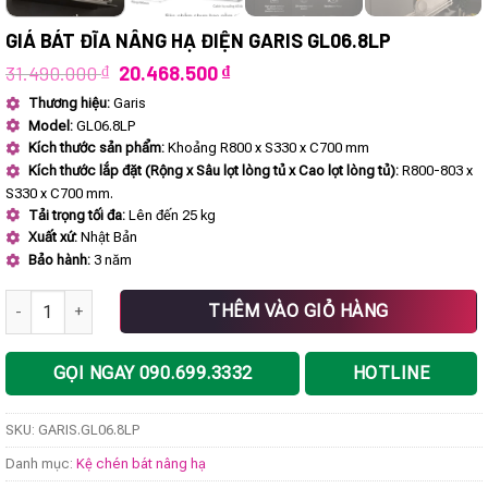
GIÁ BÁT ĐĨA NÂNG HẠ ĐIỆN GARIS GL06.8LP
Giá
Giá
31.490.000
₫
20.468.500
₫
gốc
hiện
Thương hiệu:
Garis
là:
tại
Model:
GL06.8LP
31.490.000 ₫.
là:
20.468.500 ₫.
Kích thước sản phẩm:
Khoảng R800 x S330 x C700 mm
Kích thước lắp đặt (Rộng x Sâu lọt lòng tủ x Cao lọt lòng tủ):
R800-803 x
S330 x C700 mm.
Tải trọng tối đa:
Lên đến 25 kg
Xuất xứ:
Nhật Bản
Bảo hành:
3 năm
GIÁ BÁT ĐĨA NÂNG HẠ ĐIỆN GARIS GL06.8LP số lượng
THÊM VÀO GIỎ HÀNG
GỌI NGAY 090.699.3332
HOTLINE
SKU:
GARIS.GL06.8LP
Danh mục:
Kệ chén bát nâng hạ