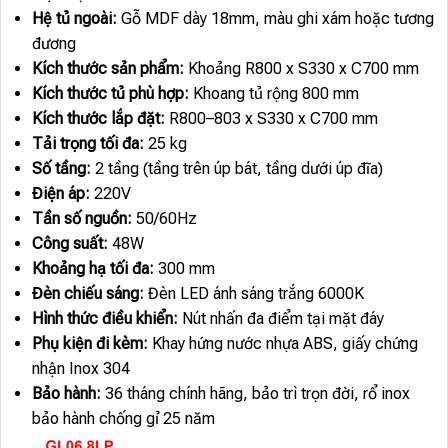
Hệ tủ ngoài:
Gỗ MDF dày 18mm, màu ghi xám hoặc tương
đương
Kích thước sản phẩm:
Khoảng R800 x S330 x C700 mm
Kích thước tủ phù hợp:
Khoang tủ rộng 800 mm
Kích thước lắp đặt:
R800–803 x S330 x C700 mm
Tải trọng tối đa:
25 kg
Số tầng:
2 tầng (tầng trên úp bát, tầng dưới úp đĩa)
Điện áp:
220V
Tần số nguồn:
50/60Hz
Công suất:
48W
Khoảng hạ tối đa:
300 mm
Đèn chiếu sáng:
Đèn LED ánh sáng trắng 6000K
Hình thức điều khiển:
Nút nhấn đa điểm tại mặt đáy
Phụ kiện đi kèm:
Khay hứng nước nhựa ABS, giấy chứng
nhận Inox 304
Bảo hành:
36 tháng chính hãng, bảo trì trọn đời, rổ inox
bảo hành chống gỉ 25 năm