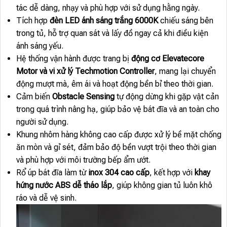
tác dễ dàng, nhạy và phù hợp với sử dụng hằng ngày.
Tích hợp
đèn LED ánh sáng trắng 6000K
chiếu sáng bên
trong tủ, hỗ trợ quan sát và lấy đồ ngay cả khi điều kiện
ánh sáng yếu.
Hệ thống vận hành được trang bị
động cơ Elevatecore
Motor và vi xử lý Techmotion Controller
, mang lại chuyển
động mượt mà, êm ái và hoạt động bền bỉ theo thời gian.
Cảm biến
Obstacle Sensing
tự động dừng khi gặp vật cản
trong quá trình nâng hạ, giúp bảo vệ bát đĩa và an toàn cho
người sử dụng.
Khung nhôm hàng không cao cấp được xử lý bề mặt chống
ăn mòn và gỉ sét, đảm bảo độ bền vượt trội theo thời gian
và phù hợp với môi trường bếp ẩm ướt.
Rổ úp bát đĩa làm từ
inox 304 cao cấp
, kết hợp với
khay
hứng nước ABS dễ tháo lắp
, giúp không gian tủ luôn khô
ráo và dễ vệ sinh.