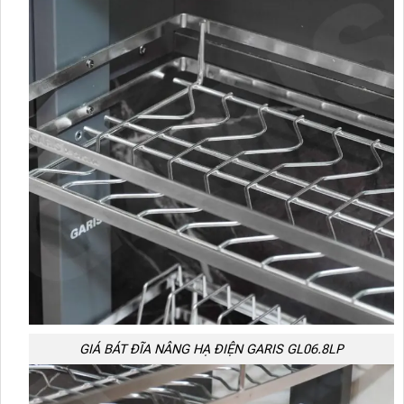
GIÁ BÁT ĐĨA NÂNG HẠ ĐIỆN GARIS GL06.8LP