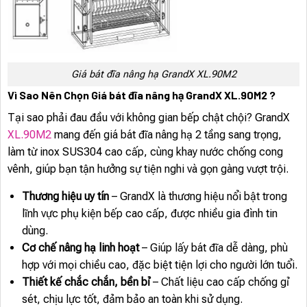
Giá bát đĩa nâng hạ GrandX XL.90M2
Vì Sao Nên Chọn Giá bát đĩa nâng hạ GrandX XL.90M2 ?
Tại sao phải đau đầu với không gian bếp chật chội? GrandX
XL.90M2
mang đến giá bát đĩa nâng hạ 2 tầng sang trọng,
làm từ inox SUS304 cao cấp, cùng khay nước chống cong
vênh, giúp bạn tận hưởng sự tiện nghi và gọn gàng vượt trội.
Thương hiệu uy tín
– GrandX là thương hiệu nổi bật trong
lĩnh vực phụ kiện bếp cao cấp, được nhiều gia đình tin
dùng.
Cơ chế nâng hạ linh hoạt
– Giúp lấy bát đĩa dễ dàng, phù
hợp với mọi chiều cao, đặc biệt tiện lợi cho người lớn tuổi.
Thiết kế chắc chắn, bền bỉ
– Chất liệu cao cấp chống gỉ
sét, chịu lực tốt, đảm bảo an toàn khi sử dụng.