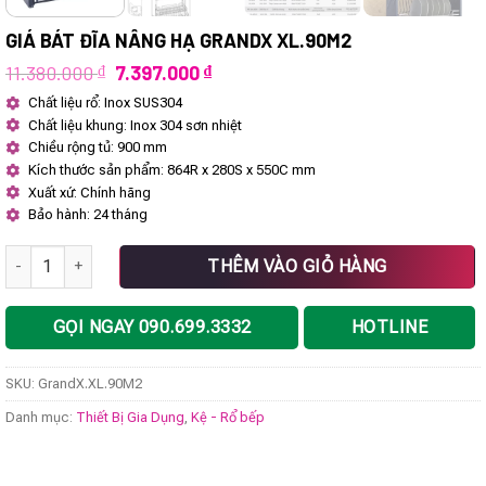
GIÁ BÁT ĐĨA NÂNG HẠ GRANDX XL.90M2
Giá
Giá
11.380.000
₫
7.397.000
₫
gốc
hiện
Chất liệu rổ: Inox SUS304
là:
tại
Chất liệu khung: Inox 304 sơn nhiệt
11.380.000 ₫.
là:
7.397.000 ₫.
Chiều rộng tủ: 900 mm
Kích thước sản phẩm: 864R x 280S x 550C mm
Xuất xứ: Chính hãng
Bảo hành: 24 tháng
Giá bát đĩa nâng hạ GrandX XL.90M2 số lượng
THÊM VÀO GIỎ HÀNG
GỌI NGAY 090.699.3332
HOTLINE
SKU:
GrandX.XL.90M2
Danh mục:
Thiết Bị Gia Dụng
,
Kệ - Rổ bếp