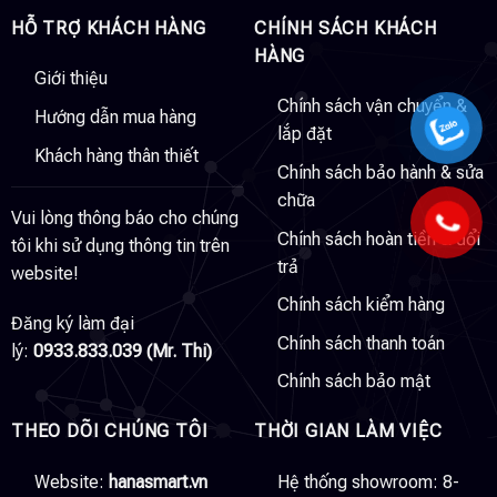
HỖ TRỢ KHÁCH HÀNG
CHÍNH SÁCH KHÁCH
HÀNG
Giới thiệu
Chính sách vận chuyển &
Hướng dẫn mua hàng
lắp đặt
Khách hàng thân thiết
Chính sách bảo hành & sửa
chữa
Vui lòng thông báo cho chúng
Chính sách hoàn tiền & đổi
tôi khi sử dụng thông tin trên
trả
website!
Chính sách kiểm hàng
Đăng ký làm đại
Chính sách thanh toán
lý:
0933.833.039 (Mr. Thi)
Chính sách bảo mật
THEO DÕI CHÚNG TÔI
THỜI GIAN LÀM VIỆC
Website:
hanasmart.vn
Hệ thống showroom: 8-