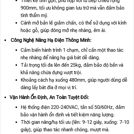
Thiết kế tinh gọn, phù hợp với tủ bếp chiều rộng
900mm, tối ưu không gian lưu trữ mà vẫn đảm bảo
tính thẩm mỹ.
Cánh mở bản lề giảm chấn, có thể sử dụng với kính
hoặc gỗ, giúp đóng mở nhẹ nhàng, êm ái.
Công Nghệ Nâng Hạ Điện Thông Minh:
Cảm biến hành trình 1 chạm, chỉ cần một thao tác
nhẹ nhàng để nâng hạ giá bát dễ dàng.
Tải trọng tối đa lên đến 25kg, đảm bảo độ bền và
khả năng chứa đựng vượt trội.
Khoảng cách hạ xuống 480mm, giúp người dùng dễ
dàng lấy bát đĩa ở mọi vị trí.
Vận Hành Ổn Định, An Toàn Tuyệt Đối:
Hệ thống điện 220-240VAC, tần số 50/60Hz, đảm
bảo vận hành ổn định và tiết kiệm năng lượng.
Thời gian nâng/hạ tối ưu (lên: 9-12 giây, xuống: 7-10
giây), giúp thao tác nhanh chóng, mượt mà.