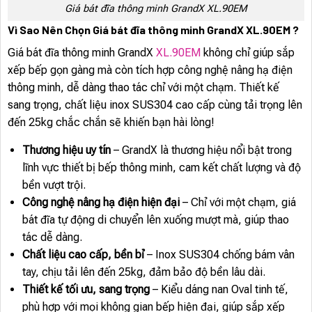
Giá bát đĩa thông minh GrandX XL.90EM
Vì Sao Nên Chọn Giá bát đĩa thông minh GrandX XL.90EM ?
Giá bát đĩa thông minh GrandX
XL.90EM
không chỉ giúp sắp
xếp bếp gọn gàng mà còn tích hợp công nghệ nâng hạ điện
thông minh, dễ dàng thao tác chỉ với một chạm. Thiết kế
sang trọng, chất liệu inox SUS304 cao cấp cùng tải trọng lên
đến 25kg chắc chắn sẽ khiến bạn hài lòng!
Thương hiệu uy tín
– GrandX là thương hiệu nổi bật trong
lĩnh vực thiết bị bếp thông minh, cam kết chất lượng và độ
bền vượt trội.
Công nghệ nâng hạ điện hiện đại
– Chỉ với một chạm, giá
bát đĩa tự động di chuyển lên xuống mượt mà, giúp thao
tác dễ dàng.
Chất liệu cao cấp, bền bỉ
– Inox SUS304 chống bám vân
tay, chịu tải lên đến 25kg, đảm bảo độ bền lâu dài.
Thiết kế tối ưu, sang trọng
– Kiểu dáng nan Oval tinh tế,
phù hợp với mọi không gian bếp hiện đại, giúp sắp xếp