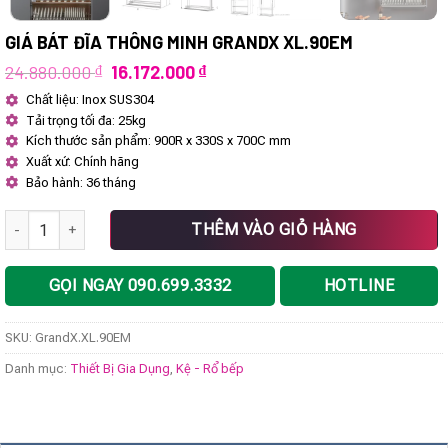
GIÁ BÁT ĐĨA THÔNG MINH GRANDX XL.90EM
Giá
Giá
24.880.000
₫
16.172.000
₫
gốc
hiện
Chất liệu: Inox SUS304
là:
tại
Tải trọng tối đa: 25kg
24.880.000 ₫.
là:
16.172.000 ₫.
Kích thước sản phẩm: 900R x 330S x 700C mm
Xuất xứ: Chính hãng
Bảo hành: 36 tháng
Giá bát đĩa thông minh GrandX XL.90EM số lượng
THÊM VÀO GIỎ HÀNG
GỌI NGAY 090.699.3332
HOTLINE
SKU:
GrandX.XL.90EM
Danh mục:
Thiết Bị Gia Dụng
,
Kệ - Rổ bếp