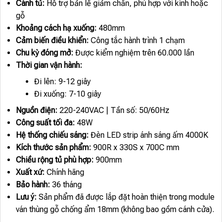
Cánh tủ:
Hỗ trợ bản lề giảm chấn, phù hợp với kính hoặc
gỗ
Khoảng cách hạ xuống:
480mm
Cảm biến điều khiển:
Công tắc hành trình 1 chạm
Chu kỳ đóng mở:
Được kiểm nghiệm trên 60.000 lần
Thời gian vận hành:
Đi lên: 9-12 giây
Đi xuống: 7-10 giây
Nguồn điện:
220-240VAC | Tần số: 50/60Hz
Công suất tối đa:
48W
Hệ thống chiếu sáng:
Đèn LED strip ánh sáng ấm 4000K
Kích thước sản phẩm:
900R x 330S x 700C mm
Chiều rộng tủ phù hợp:
900mm
Xuất xứ:
Chính hãng
Bảo hành:
36 tháng
Lưu ý:
Sản phẩm đã được lắp đặt hoàn thiện trong module
ván thùng gỗ chống ẩm 18mm (không bao gồm cánh cửa).