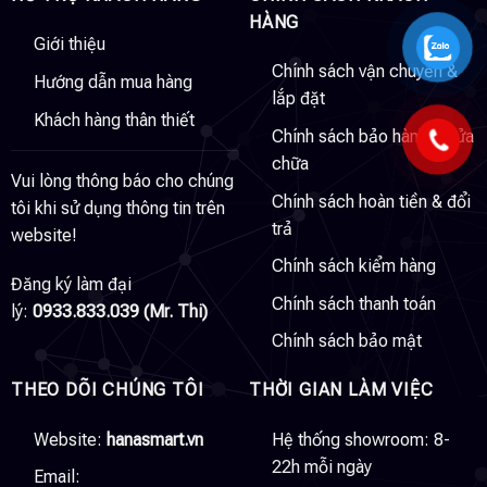
HÀNG
Giới thiệu
Chính sách vận chuyển &
Hướng dẫn mua hàng
lắp đặt
Khách hàng thân thiết
Chính sách bảo hành & sửa
chữa
Vui lòng thông báo cho chúng
Chính sách hoàn tiền & đổi
tôi khi sử dụng thông tin trên
trả
website!
Chính sách kiểm hàng
Đăng ký làm đại
Chính sách thanh toán
lý:
0933.833.039 (Mr. Thi)
Chính sách bảo mật
THEO DÕI CHÚNG TÔI
THỜI GIAN LÀM VIỆC
Website:
hanasmart.vn
Hệ thống showroom: 8-
22h mỗi ngày
Email: