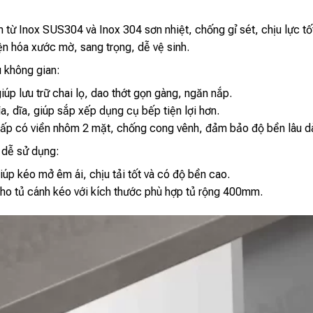
 từ Inox SUS304 và Inox 304 sơn nhiệt, chống gỉ sét, chịu lực tố
ện hóa xước mờ, sang trọng, dễ vệ sinh.
u không gian:
úp lưu trữ chai lọ, dao thớt gọn gàng, ngăn nắp.
a, dĩa, giúp sắp xếp dụng cụ bếp tiện lợi hơn.
ấp có viền nhôm 2 mặt, chống cong vênh, đảm bảo độ bền lâu dà
 dễ sử dụng:
úp kéo mở êm ái, chịu tải tốt và có độ bền cao.
cho tủ cánh kéo với kích thước phù hợp tủ rộng 400mm.