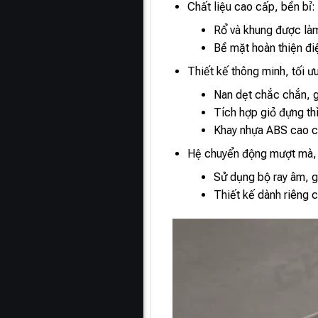
Chất liệu cao cấp, bền bỉ:
Rổ và khung được làm
Bề mặt hoàn thiện đi
Thiết kế thông minh, tối ư
Nan dẹt chắc chắn, gi
Tích hợp giỏ đựng thì
Khay nhựa ABS cao c
Hệ chuyển động mượt mà,
Sử dụng bộ ray âm, gi
Thiết kế dành riêng 