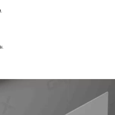
t.
i.