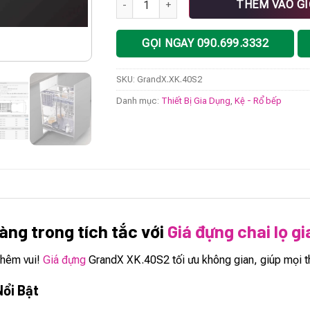
THÊM VÀO G
GỌI NGAY 090.699.3332
SKU:
GrandX.XK.40S2
Danh mục:
Thiết Bị Gia Dụng
,
Kệ - Rổ bếp
àng trong tích tắc với
Giá đựng chai lọ g
thêm vui!
Giá đựng
GrandX XK.40S2 tối ưu không gian, giúp mọi th
Nổi Bật