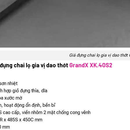
Giá đựng chai lọ gia vị dao thớ
ựng chai lọ gia vị dao thớt
GrandX XK.40S2
sơn nhiệt
h hợp giỏ đựng thìa, dĩa
óa xước mờ
, hoạt động ổn định, bền bỉ
 cao cấp, viền nhôm 2 mặt chống cong vênh
R x 485S x 450C mm
0 mm