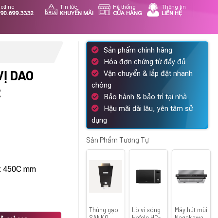
otline
Tin tức
Hệ thống
Thông tin
90.699.3332
KHUYẾN MÃI
CỬA HÀNG
LIÊN HỆ
Sản phẩm chính hãng
Hóa đơn chứng từ đầy đủ
VỊ DAO
Vận chuyển & lắp đặt nhanh
chóng
2
Bảo hành & bảo trì tại nhà
Hậu mãi dài lâu, yên tâm sử
á
dụng
ện
i
Sản Phẩm Tương Tự
:
600.000 ₫.
 x 450C mm
Thùng gạo
Lò vi sóng
Máy hút mùi
.40S2 số lượng
SANKO
Hafele HC-
Nagakawa