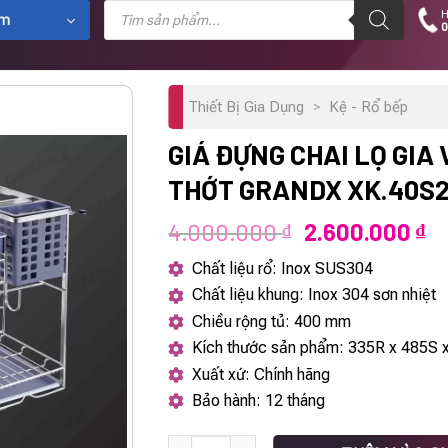
Tìm
H
kiếm
ẩm
0
sản
phẩm
Thiết Bị Gia Dụng
>
Kệ - Rổ bếp
GIÁ ĐỰNG CHAI LỌ GIA 
THỚT GRANDX XK.40S
Giá
Gi
4.000.000
2.600.000
₫
₫
gốc
hi
Chất liệu rổ: Inox SUS304
là:
tạ
Chất liệu khung: Inox 304 sơn nhiệt
4.000.000 ₫.
là
Chiều rộng tủ: 400 mm
2.
Kích thước sản phẩm: 335R x 485S
Xuất xứ: Chính hãng
Bảo hành: 12 tháng
Giá đựng chai lọ gia vị dao thớt GrandX XK