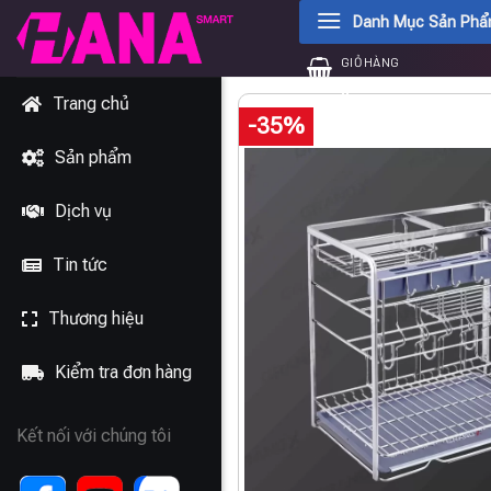
Chuyển
Danh Mục Sản Ph
đến
GIỎ HÀNG
nội
0
₫
dung
Trang chủ
-35%
Sản phẩm
Dịch vụ
Tin tức
Thương hiệu
Kiểm tra đơn hàng
Kết nối với chúng tôi