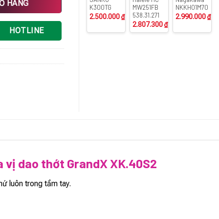
IỎ HÀNG
K300TG
MW251FB
NKKH01M70
538.31.271
2.500.000
₫
2.990.000
₫
2.807.300
₫
HOTLINE
ia vị dao thớt GrandX XK.40S2
ứ luôn trong tầm tay.