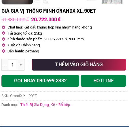
GIÁ GIA VỊ THÔNG MINH GRANDX XL.90ET
Giá
Giá
31.880.000
₫
20.722.000
₫
gốc
hiện
Chất liệu: Kết cấu khung hợp kim nhôm hàng không
là:
tại
Tải trọng tối đa: 25kg
31.880.000 ₫.
là:
20.722.000 ₫.
Kích thước sản phẩm: 900R x 330S x 700C mm
Xuất xứ: Chính hãng
Bảo hành: 24 tháng
Giá gia vị thông minh GrandX XL.90ET số lượng
THÊM VÀO GIỎ HÀNG
GỌI NGAY 090.699.3332
HOTLINE
SKU:
GrandX.XL.90ET
Danh mục:
Thiết Bị Gia Dụng
,
Kệ - Rổ bếp