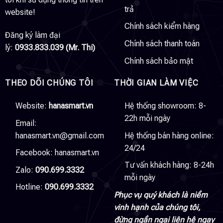
trả
website!
Chính sách kiểm hàng
Đăng ký làm đại
Chính sách thanh toán
lý:
0933.833.039 (Mr. Thi)
Chính sách bảo mật
THEO DÕI CHÚNG TÔI
THỜI GIAN LÀM VIỆC
Website:
hanasmart.vn
Hệ thống showroom: 8-
22h mỗi ngày
Email:
hanasmart.vn@gmail.com
Hệ thống bán hàng online:
24/24
Facebook:
hanasmart.vn
Tư vấn khách hàng: 8-24h
Zalo:
090.699.3332
mỗi ngày
Hotline:
090.699.3332
Phục vụ quý khách là niềm
vinh hạnh của chúng tôi,
đừng ngần ngại liên hệ ngay