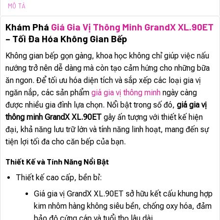
MÔ TẢ
Khám Phá
Giá Gia Vị Thông Minh GrandX XL.90ET
– Tối Đa Hóa Không Gian Bếp
Không gian bếp gọn gàng, khoa học không chỉ giúp việc nấu
nướng trở nên dễ dàng mà còn tạo cảm hứng cho những bữa
ăn ngon. Để tối ưu hóa diện tích và sắp xếp các loại gia vị
ngăn nắp, các sản phẩm
giá gia vị thông minh
ngày càng
được nhiều gia đình lựa chọn. Nổi bật trong số đó,
giá gia vị
thông minh GrandX XL.90ET
gây ấn tượng với thiết kế hiện
đại, khả năng lưu trữ lớn và tính năng linh hoạt, mang đến sự
tiện lợi tối đa cho căn bếp của bạn.
Thiết Kế và Tính Năng Nổi Bật
Thiết kế cao cấp, bền bỉ:
Giá gia vị GrandX XL.90ET sở hữu kết cấu khung hợp
kim nhôm hàng không siêu bền, chống oxy hóa, đảm
bảo độ cứng cáp và tuổi thọ lâu dài.