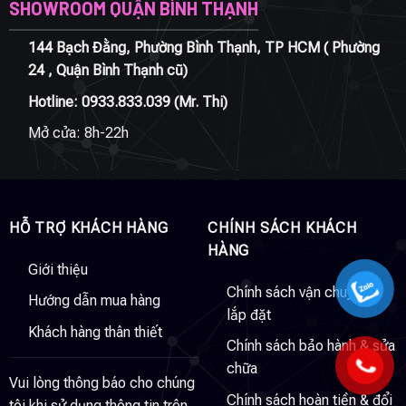
SHOWROOM QUẬN BÌNH THẠNH
144 Bạch Đằng, Phường Bình Thạnh, TP HCM ( Phường
24 , Quận Bình Thạnh cũ)
Hotline:
0933.833.039
(Mr. Thi)
Mở cửa: 8h-22h
HỖ TRỢ KHÁCH HÀNG
CHÍNH SÁCH KHÁCH
HÀNG
Giới thiệu
Chính sách vận chuyển &
Hướng dẫn mua hàng
lắp đặt
Khách hàng thân thiết
Chính sách bảo hành & sửa
chữa
Vui lòng thông báo cho chúng
Chính sách hoàn tiền & đổi
tôi khi sử dụng thông tin trên