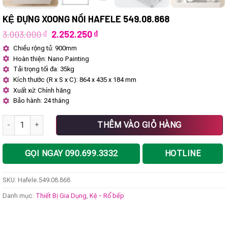
KỆ ĐỰNG XOONG NỒI HAFELE 549.08.868
Giá
Giá
3.003.000
₫
2.252.250
₫
gốc
hiện
Chiều rộng tủ: 900mm
là:
tại
Hoàn thiện: Nano Painting
3.003.000 ₫.
là:
2.252.250 ₫.
Tải trọng tối đa: 35kg
Kích thước (R x S x C): 864 x 435 x 184 mm
Xuất xứ: Chính hãng
Bảo hành: 24 tháng
Kệ đựng xoong nồi Hafele 549.08.868 số lượng
THÊM VÀO GIỎ HÀNG
GỌI NGAY 090.699.3332
HOTLINE
SKU:
Hafele.549.08.868
Danh mục:
Thiết Bị Gia Dụng
,
Kệ - Rổ bếp