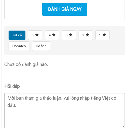
ĐÁNH GIÁ NGAY
Tất cả
5
4
3
2
1
Có video
Có ảnh
Chưa có đánh giá nào.
Hỏi đáp