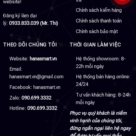
website!
Chính sách kiểm hàng
Đăng ký làm đại
Chính sách thanh toán
lý:
0933.833.039 (Mr. Thi)
Chính sách bảo mật
THEO DÕI CHÚNG TÔI
THỜI GIAN LÀM VIỆC
Website:
hanasmart.vn
Hệ thống showroom: 8-
22h mỗi ngày
Email:
hanasmart.vn@gmail.com
Hệ thống bán hàng online:
24/24
Facebook:
hanasmart.vn
Tư vấn khách hàng: 8-24h
Zalo:
090.699.3332
mỗi ngày
Hotline:
090.699.3332
Phục vụ quý khách là niềm
vinh hạnh của chúng tôi,
đừng ngần ngại liên hệ ngay
để được tư vấn mọi thắc