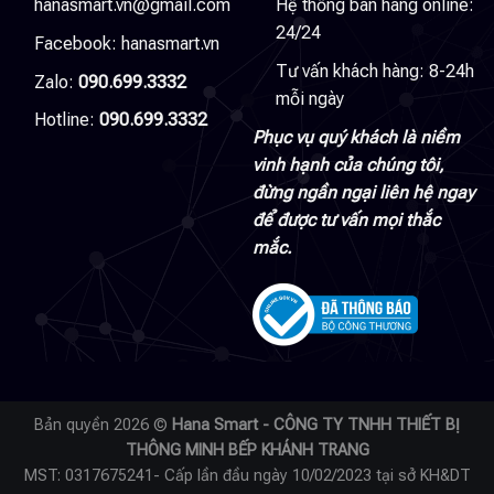
hanasmart.vn@gmail.com
Hệ thống bán hàng online:
24/24
Facebook:
hanasmart.vn
Tư vấn khách hàng: 8-24h
Zalo:
090.699.3332
mỗi ngày
Hotline:
090.699.3332
Phục vụ quý khách là niềm
vinh hạnh của chúng tôi,
đừng ngần ngại liên hệ ngay
để được tư vấn mọi thắc
mắc.
Bản quyền 2026 ©
Hana Smart - CÔNG TY TNHH THIẾT BỊ
THÔNG MINH BẾP KHÁNH TRANG
MST: 0317675241- Cấp lần đầu ngày 10/02/2023 tại sở KH&DT