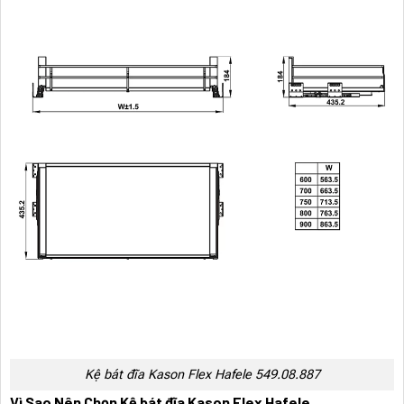
Kệ bát đĩa Kason Flex Hafele 549.08.887
Vì Sao Nên Chọn Kệ bát đĩa Kason Flex Hafele