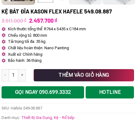
KỆ BÁT ĐĨA KASON FLEX HAFELE 549.08.887
Giá
Giá
3.511.000
₫
2.457.700
₫
gốc
hiện
Kích thước tổng thể: R764 x S435 x C184 mm
là:
tại
Chiều rộng tủ: 800 mm
3.511.000 ₫.
là:
2.457.700 ₫.
Tải trọng tối đa: 35 kg
Chất liệu hoàn thiện: Nano Painting
Xuất xứ: Chính hãng
Bảo hành: 36 tháng
Kệ bát đĩa Kason Flex Hafele 549.08.887 số lượng
THÊM VÀO GIỎ HÀNG
GỌI NGAY 090.699.3332
HOTLINE
SKU:
Hafele.549.08.887
Danh mục:
Thiết Bị Gia Dụng
,
Kệ - Rổ bếp