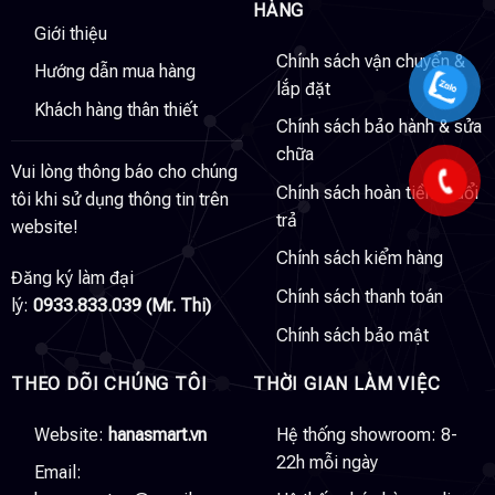
HÀNG
Giới thiệu
Chính sách vận chuyển &
Hướng dẫn mua hàng
lắp đặt
Khách hàng thân thiết
Chính sách bảo hành & sửa
chữa
Vui lòng thông báo cho chúng
Chính sách hoàn tiền & đổi
tôi khi sử dụng thông tin trên
trả
website!
Chính sách kiểm hàng
Đăng ký làm đại
Chính sách thanh toán
lý:
0933.833.039 (Mr. Thi)
Chính sách bảo mật
THEO DÕI CHÚNG TÔI
THỜI GIAN LÀM VIỆC
Website:
hanasmart.vn
Hệ thống showroom: 8-
22h mỗi ngày
Email: