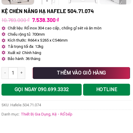
KỆ CHÉN NÂNG HẠ HAFELE 504.71.074
Giá
Giá
10.769.000
₫
7.538.300
₫
gốc
hiện
Chất liệu: Rổ inox 304 cao cấp, chống gỉ sét và ăn mòn
là:
tại
Chiều rộng tủ: 700mm
10.769.000 ₫.
là:
7.538.300 ₫.
Kích thước: R664 x S265 x C546mm
Tải trọng tối đa: 12kg
Xuất xứ: Chính hãng
Bảo hành: 36 tháng
Kệ chén nâng hạ Hafele 504.71.074 số lượng
THÊM VÀO GIỎ HÀNG
GỌI NGAY 090.699.3332
HOTLINE
SKU:
Hafele.504.71.074
Danh mục:
Thiết Bị Gia Dụng
,
Kệ - Rổ bếp