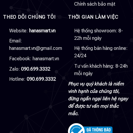
Chính sách bảo mật
THEO DÕI CHÚNG TÔI
THỜI GIAN LÀM VIỆC
Website:
hanasmart.vn
Hệ thống showroom: 8-
22h mỗi ngày
Email:
hanasmart.vn@gmail.com
Hệ thống bán hàng online:
24/24
Facebook:
hanasmart.vn
Tư vấn khách hàng: 8-24h
Zalo:
090.699.3332
mỗi ngày
Hotline:
090.699.3332
Phục vụ quý khách là niềm
vinh hạnh của chúng tôi,
đừng ngần ngại liên hệ ngay
để được tư vấn mọi thắc
mắc.