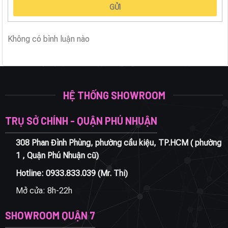
GỬI
Không có bình luận nào
HỆ THỐNG SHOWROOM
TRỤ SỞ CHÍNH - QUẬN PHÚ NHUẬN
308 Phan Đình Phùng, phường cầu kiệu, TP.HCM ( phường
1 , Quận Phú Nhuận cũ)
Hotline:
0933.833.039
(Mr. Thi)
Mở cửa: 8h-22h
SHOWROOM QUẬN 7