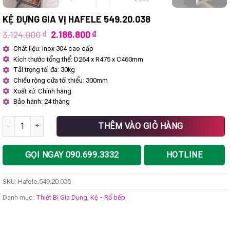
KỆ ĐỰNG GIA VỊ HAFELE 549.20.038
Giá
Giá
3.124.000
₫
2.186.800
₫
gốc
hiện
Chất liệu: Inox 304 cao cấp
là:
tại
Kích thước tổng thể: D264 x R475 x C460mm
3.124.000 ₫.
là:
2.186.800 ₫.
Tải trọng tối đa: 30kg
Chiều rộng cửa tối thiểu: 300mm
Xuất xứ: Chính hãng
Bảo hành: 24 tháng
Kệ đựng gia vị Hafele 549.20.038 số lượng
THÊM VÀO GIỎ HÀNG
GỌI NGAY 090.699.3332
HOTLINE
SKU:
Hafele.549.20.038
Danh mục:
Thiết Bị Gia Dụng
,
Kệ - Rổ bếp