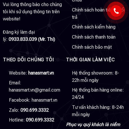
Vui lòng thông báo cho chúng
Chính sách hoàn tiền & đổi
tôi khi sử dụng thông tin trên
trả
website!
Chính sách kiểm hàng
Đăng ký làm đại
Chính sách thanh toán
lý:
0933.833.039 (Mr. Thi)
Chính sách bảo mật
THEO DÕI CHÚNG TÔI
THỜI GIAN LÀM VIỆC
Website:
hanasmart.vn
Hệ thống showroom: 8-
22h mỗi ngày
Email:
hanasmart.vn@gmail.com
Hệ thống bán hàng online:
24/24
Facebook:
hanasmart.vn
Tư vấn khách hàng: 8-24h
Zalo:
090.699.3332
mỗi ngày
Hotline:
090.699.3332
Phục vụ quý khách là niềm