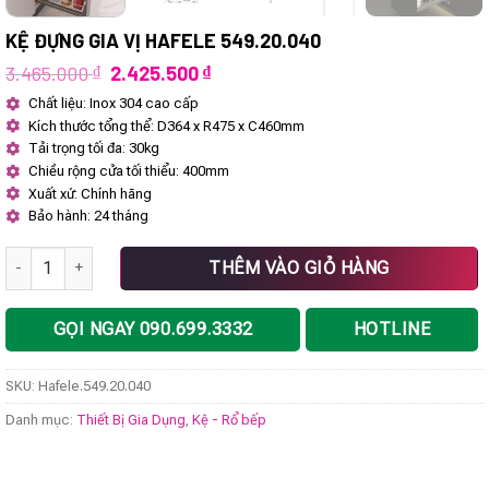
KỆ ĐỰNG GIA VỊ HAFELE 549.20.040
Giá
Giá
3.465.000
₫
2.425.500
₫
gốc
hiện
Chất liệu: Inox 304 cao cấp
là:
tại
Kích thước tổng thể: D364 x R475 x C460mm
3.465.000 ₫.
là:
2.425.500 ₫.
Tải trọng tối đa: 30kg
Chiều rộng cửa tối thiểu: 400mm
Xuất xứ: Chính hãng
Bảo hành: 24 tháng
Kệ đựng gia vị Hafele 549.20.040 số lượng
THÊM VÀO GIỎ HÀNG
GỌI NGAY 090.699.3332
HOTLINE
SKU:
Hafele.549.20.040
Danh mục:
Thiết Bị Gia Dụng
,
Kệ - Rổ bếp