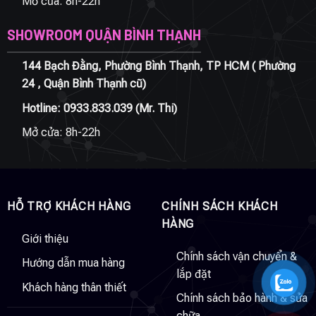
Mở cửa: 8h-22h
SHOWROOM QUẬN BÌNH THẠNH
144 Bạch Đằng, Phường Bình Thạnh, TP HCM ( Phường
24 , Quận Bình Thạnh cũ)
Hotline:
0933.833.039
(Mr. Thi)
Mở cửa: 8h-22h
HỖ TRỢ KHÁCH HÀNG
CHÍNH SÁCH KHÁCH
HÀNG
Giới thiệu
Chính sách vận chuyển &
Hướng dẫn mua hàng
lắp đặt
Khách hàng thân thiết
Chính sách bảo hành & sửa
chữa