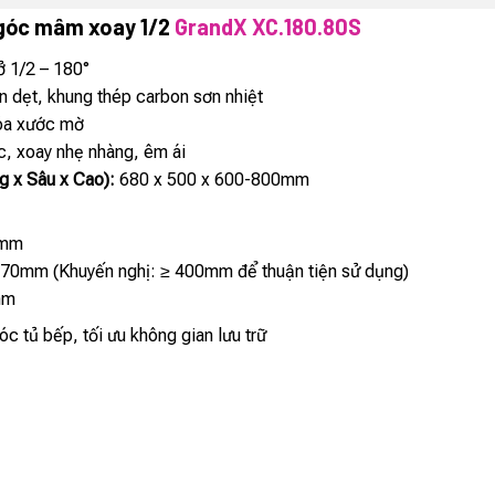
 góc mâm xoay 1/2
GrandX XC.180.80S
 1/2 – 180°
 dẹt, khung thép carbon sơn nhiệt
óa xước mờ
, xoay nhẹ nhàng, êm ái
g x Sâu x Cao):
680 x 500 x 600-800mm
0mm
70mm (Khuyến nghị: ≥ 400mm để thuận tiện sử dụng)
mm
c tủ bếp, tối ưu không gian lưu trữ