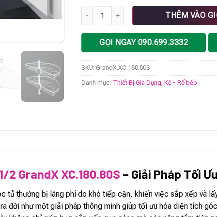
Kệ góc mâm xoay 1/2 GrandX XC.180.80S 
THÊM VÀO G
GỌI NGAY 090.699.3332
SKU:
GrandX.XC.180.80S
Danh mục:
Thiết Bị Gia Dụng
,
Kệ - Rổ bếp
1/2 GrandX XC.180.80S
– Giải Pháp Tối Ư
 tủ thường bị lãng phí do khó tiếp cận, khiến việc sắp xếp và lấy
ra đời như một giải pháp thông minh giúp tối ưu hóa diện tích góc 