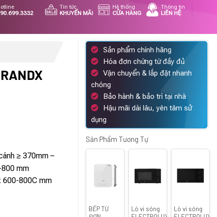
otline
Tin tức
Hệ thống
Thông tin
90.699.3332
KHUYẾN MÃI
CỬA HÀNG
LIÊN HỆ
Sản phẩm chính hãng
Hóa đơn chứng từ đầy đủ
 GRANDX
Vận chuyển & lắp đặt nhanh
chóng
Bảo hành & bảo trì tại nhà
Hậu mãi dài lâu, yên tâm sử
á
dụng
ện
Sản Phẩm Tương Tự
°
 cánh ≥ 370mm –
43.500 ₫.
0-800 mm
 x 600-800C mm
BẾP TỪ
Lò vi sóng
Lò vi sóng
ĐƠN
ELECTROLUX
ELECTROLUX