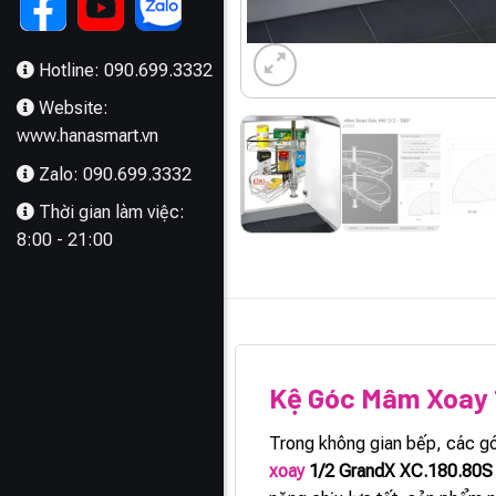
Hotline: 090.699.3332
Website:
www.hanasmart.vn
Zalo: 090.699.3332
Thời gian làm việc:
8:00 - 21:00
MÔ TẢ
Kệ Góc Mâm Xoay 
Trong không gian bếp, các góc
xoay
1/2 GrandX XC.180.80S