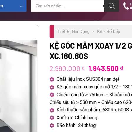
Tìm
H
kiếm
ẩm
0
sản
phẩm
Thiết Bị Gia Dụng
>
Kệ - Rổ bếp
KỆ GÓC MÂM XOAY 1/2
XC.180.80S
Giá
Gi
2.990.000
1.943.500
₫
₫
gốc
hi
Chất liệu Inox SUS304 nan dẹt
là:
tại
Kệ góc mâm xoay góc mở 1/2 – 180
2.990.000 ₫.
là:
Chiều rộng tủ ≥ 750mm – Khoản mở
1.9
Chiều sâu tủ ≥ 530 mm – Chiều cao 62
Kích thước sản phẩm: 680R x 500S
Xuất xứ: Chính hãng
Bảo hành: 24 tháng