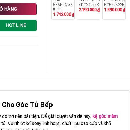
GRANDX GX
EMM23D22B
EMG20K22B
số lượng
IỎ HÀNG
IH169
2.190.000
₫
1.890.000
₫
1.742.000
₫
HOTLINE
u Cho Góc Tủ Bếp
 đồ trở nên bất tiện. Để giải quyết vấn đề này,
kệ góc mâm
tủ. Với thiết kế xoay linh hoạt, chất liệu cao cấp và khả