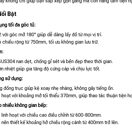
này không chỉ giúp bạn sắp xếp gọn gàng mà còn nâng tầm tiện ng
Nổi Bật
ụng tối đa góc tủ:
với góc mở 180° giúp dễ dàng lấy đồ từ mọi vị trí.
 chiều rộng từ 750mm, tối ưu không gian lưu trữ.
n:
US304 nan dẹt, chống gỉ sét và bền đẹp theo thời gian.
 nhiệt giúp gia tăng độ cứng cáp và chịu lực tốt.
ng sử dụng:
 đồng trục giúp kệ xoay nhẹ nhàng, không gây tiếng ồn.
 hoạt với khoảng mở tối thiểu 370mm, giúp thao tác thuận tiện hơ
p nhiều không gian bếp:
linh hoạt với chiều cao điều chỉnh từ 600-800mm.
 nên thiết kế khoảng hở chiều rộng cánh từ 400mm trở lên.