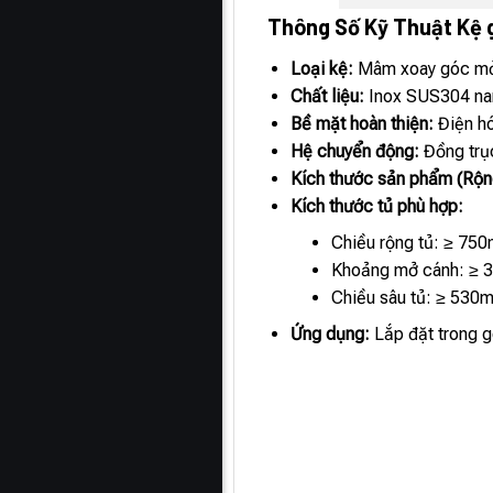
Thông Số Kỹ Thuật Kệ
Loại kệ:
Mâm xoay góc mở
Chất liệu:
Inox SUS304 nan
Bề mặt hoàn thiện:
Điện h
Hệ chuyển động:
Đồng trục
Kích thước sản phẩm (Rộn
Kích thước tủ phù hợp:
Chiều rộng tủ: ≥ 75
Khoảng mở cánh: ≥ 3
Chiều sâu tủ: ≥ 530
Ứng dụng:
Lắp đặt trong gó