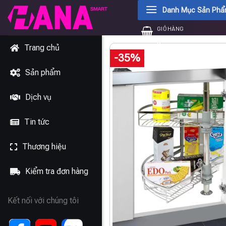
Chuyển
Danh Mục Sản Ph
đến
GIỎ HÀNG
nội
0
₫
dung
Trang chủ
-35%
Sản phẩm
Dịch vụ
Tin tức
Thương hiệu
Kiểm tra đơn hàng
Kết nối với chúng tôi