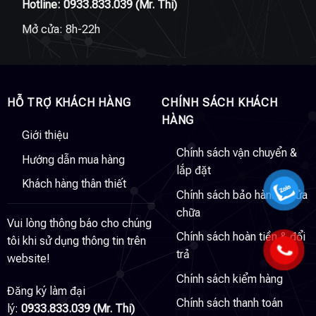
Hotline:
0933.833.039
(Mr. Thi)
Mở cửa: 8h-22h
HỖ TRỢ KHÁCH HÀNG
CHÍNH SÁCH KHÁCH
HÀNG
Giới thiệu
Chính sách vận chuyển &
Hướng dẫn mua hàng
lắp đặt
Khách hàng thân thiết
Chính sách bảo hành & sửa
chữa
Vui lòng thông báo cho chúng
Chính sách hoàn tiền & đổi
tôi khi sử dụng thông tin trên
trả
website!
Chính sách kiểm hàng
Đăng ký làm đại
Chính sách thanh toán
lý:
0933.833.039 (Mr. Thi)