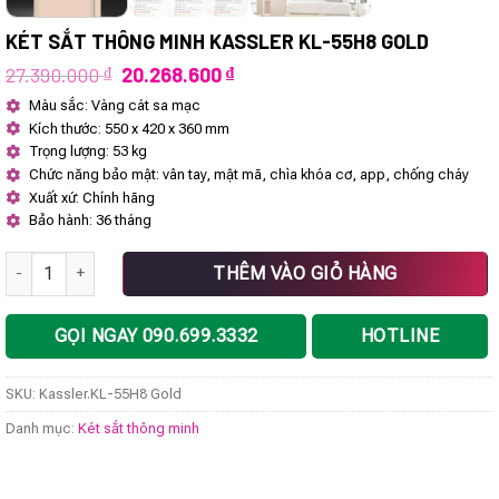
KÉT SẮT THÔNG MINH KASSLER KL-55H8 GOLD
Giá
Giá
27.390.000
₫
20.268.600
₫
gốc
hiện
Màu sắc: Vàng cát sa mạc
là:
tại
Kích thước: 550 x 420 x 360 mm
27.390.000 ₫.
là:
20.268.600 ₫.
Trọng lượng: 53 kg
Chức năng bảo mật: vân tay, mật mã, chìa khóa cơ, app, chống cháy
Xuất xứ: Chính hãng
Bảo hành: 36 tháng
Két sắt thông minh Kassler KL-55H8 Gold số lượng
THÊM VÀO GIỎ HÀNG
GỌI NGAY 090.699.3332
HOTLINE
SKU:
Kassler.KL-55H8 Gold
Danh mục:
Két sắt thông minh