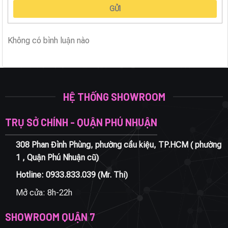
GỬI
Không có bình luận nào
HỆ THỐNG SHOWROOM
TRỤ SỞ CHÍNH - QUẬN PHÚ NHUẬN
308 Phan Đình Phùng, phường cầu kiệu, TP.HCM ( phường
1 , Quận Phú Nhuận cũ)
Hotline:
0933.833.039
(Mr. Thi)
Mở cửa: 8h-22h
SHOWROOM QUẬN 7