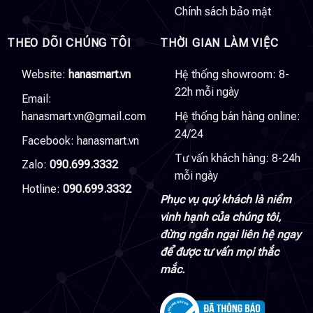
Chính sách bảo mật
THEO DÕI CHÚNG TÔI
THỜI GIAN LÀM VIỆC
Website:
hanasmart.vn
Hệ thống showroom: 8-
22h mỗi ngày
Email:
hanasmart.vn@gmail.com
Hệ thống bán hàng online:
24/24
Facebook:
hanasmart.vn
Tư vấn khách hàng: 8-24h
Zalo:
090.699.3332
mỗi ngày
Hotline:
090.699.3332
Phục vụ quý khách là niềm
vinh hạnh của chúng tôi,
đừng ngần ngại liên hệ ngay
để được tư vấn mọi thắc
mắc.