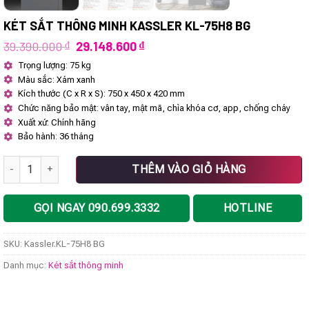
KÉT SẮT THÔNG MINH KASSLER KL-75H8 BG
Giá
Giá
39.390.000
₫
29.148.600
₫
gốc
hiện
Trọng lượng: 75 kg
là:
tại
Màu sắc: Xám xanh
39.390.000 ₫.
là:
29.148.600 ₫.
Kích thước (C x R x S): 750 x 450 x 420 mm
Chức năng bảo mật: vân tay, mật mã, chìa khóa cơ, app, chống cháy
Xuất xứ: Chính hãng
Bảo hành: 36 tháng
Két sắt thông minh Kassler KL-75H8 BG số lượng
THÊM VÀO GIỎ HÀNG
GỌI NGAY 090.699.3332
HOTLINE
SKU:
Kassler.KL-75H8 BG
Danh mục:
Két sắt thông minh