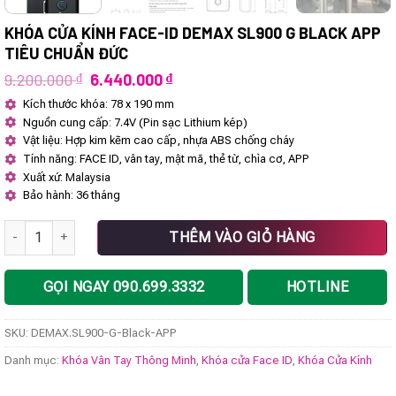
KHÓA CỬA KÍNH FACE-ID DEMAX SL900 G BLACK APP
TIÊU CHUẨN ĐỨC
Giá
Giá
9.200.000
₫
6.440.000
₫
gốc
hiện
Kích thước khóa: 78 x 190 mm
là:
tại
Nguồn cung cấp: 7.4V (Pin sạc Lithium kép)
9.200.000 ₫.
là:
6.440.000 ₫.
Vật liệu: Hợp kim kẽm cao cấp, nhựa ABS chống cháy
Tính năng: FACE ID, vân tay, mật mã, thẻ từ, chìa cơ, APP
Xuất xứ: Malaysia
Bảo hành: 36 tháng
Khóa cửa kính FACE-ID DEMAX SL900 G Black APP tiêu chuẩn Đức số
THÊM VÀO GIỎ HÀNG
GỌI NGAY 090.699.3332
HOTLINE
SKU:
DEMAX.SL900-G-Black-APP
Danh mục:
Khóa Vân Tay Thông Minh
,
Khóa cửa Face ID
,
Khóa Cửa Kính