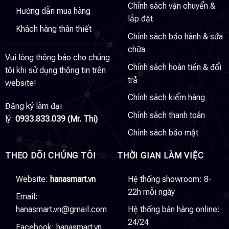
Chính sách vận chuyển &
Hướng dẫn mua hàng
lắp đặt
Khách hàng thân thiết
Chính sách bảo hành & sửa
chữa
Vui lòng thông báo cho chúng
Chính sách hoàn tiền & đổi
tôi khi sử dụng thông tin trên
trả
website!
Chính sách kiểm hàng
Đăng ký làm đại
Chính sách thanh toán
lý:
0933.833.039 (Mr. Thi)
Chính sách bảo mật
THEO DÕI CHÚNG TÔI
THỜI GIAN LÀM VIỆC
Website:
hanasmart.vn
Hệ thống showroom: 8-
22h mỗi ngày
Email:
hanasmart.vn@gmail.com
Hệ thống bán hàng online:
24/24
Facebook:
hanasmart.vn