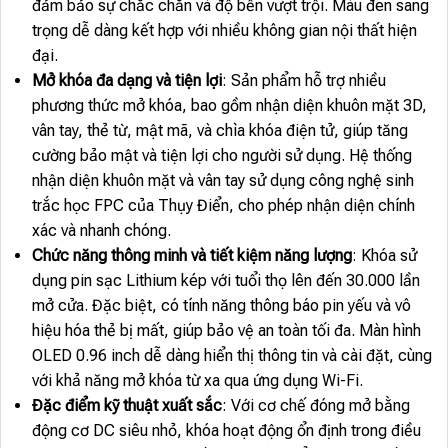
đảm bảo sự chắc chắn và độ bền vượt trội. Màu đen sang
trọng dễ dàng kết hợp với nhiều không gian nội thất hiện
đại.
Mở khóa đa dạng và tiện lợi
: Sản phẩm hỗ trợ nhiều
phương thức mở khóa, bao gồm nhận diện khuôn mặt 3D,
vân tay, thẻ từ, mật mã, và chìa khóa điện tử, giúp tăng
cường bảo mật và tiện lợi cho người sử dụng. Hệ thống
nhận diện khuôn mặt và vân tay sử dụng công nghệ sinh
trắc học FPC của Thụy Điển, cho phép nhận diện chính
xác và nhanh chóng.
Chức năng thông minh và tiết kiệm năng lượng
: Khóa sử
dụng pin sạc Lithium kép với tuổi thọ lên đến 30.000 lần
mở cửa. Đặc biệt, có tính năng thông báo pin yếu và vô
hiệu hóa thẻ bị mất, giúp bảo vệ an toàn tối đa. Màn hình
OLED 0.96 inch dễ dàng hiển thị thông tin và cài đặt, cùng
với khả năng mở khóa từ xa qua ứng dụng Wi-Fi.
Đặc điểm kỹ thuật xuất sắc
: Với cơ chế đóng mở bằng
động cơ DC siêu nhỏ, khóa hoạt động ổn định trong điều