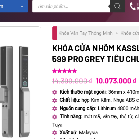
Tìm
H
kiếm
ẩm
0
sản
phẩm
Khóa Vân Tay Thông Minh
>
Khóa cử
KHÓA CỬA NHÔM KASS
599 PRO GREY TIÊU C
5.00
1
trên 5
Giá
G
14.390.000
10.073.000
₫
₫
dựa trên
gốc
h
đánh giá
Kích thước mặt ngoài
: 36mm x 410
là:
t
Chất liệu
: hợp Kim Kẽm, Nhựa ABS c
14.390.000 ₫.
l
Nguồn cung cấp
: Lithinum 4800 mA
1
Tính năng:
mật mã, vân tay, thẻ từ, 
Tuya
Xuất xứ
: Malaysia