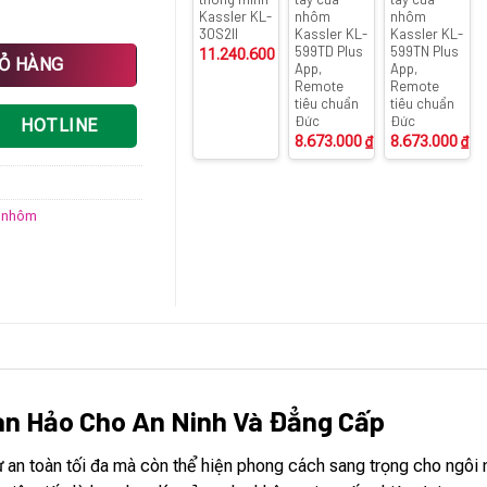
Kassler KL-
nhôm
nhôm
30S2II
Kassler KL-
Kassler KL-
599TD Plus
599TN Plus
11.240.600
₫
iêu chuẩn Đức số lượng
IỎ HÀNG
App,
App,
Remote
Remote
tiêu chuẩn
tiêu chuẩn
Đức
Đức
HOTLINE
8.673.000
₫
8.673.000
₫
 nhôm
àn Hảo Cho An Ninh Và Đẳng Cấp
 an toàn tối đa mà còn thể hiện phong cách sang trọng cho ngôi 