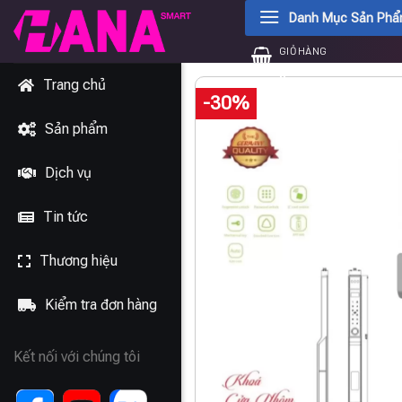
Chuyển
Danh Mục Sản Ph
đến
GIỎ HÀNG
nội
0
₫
dung
Trang chủ
-30%
Sản phẩm
Dịch vụ
Tin tức
Thương hiệu
Kiểm tra đơn hàng
Kết nối với chúng tôi