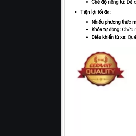
Chế độ riêng tư:
Dễ dà
Tiện lợi tối đa:
Nhiều phương thức m
Khóa tự động:
Chức n
Điều khiển từ xa:
Quản