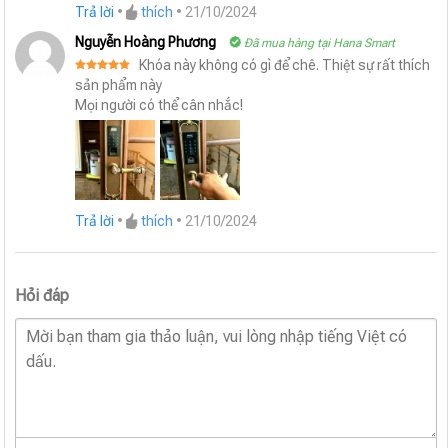
Trả lời
•
thích
•
21/10/2024
Nguyễn Hoàng Phương
Đã mua hàng tại Hana Smart
Khóa này không có gì để chê. Thiệt sự rất thích
Được xếp
sản phẩm này
hạng
5
5
Mọi người có thể cân nhắc!
sao
Trả lời
•
thích
•
21/10/2024
Hỏi đáp