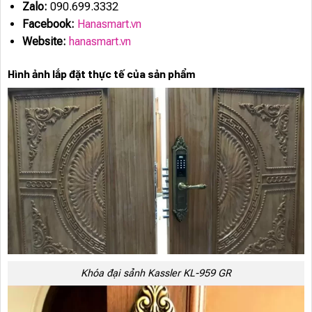
Zalo:
090.699.3332
Facebook:
Hanasmart.vn
Website:
hanasmart.vn
Hình ảnh lắp đặt thực tế của sản phẩm
Khóa đại sảnh Kassler KL-959 GR