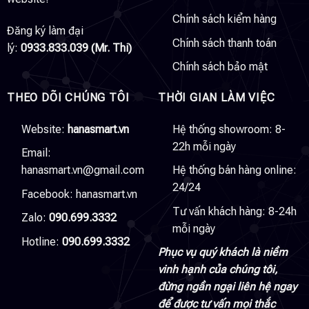
Chính sách kiểm hàng
Đăng ký làm đại
Chính sách thanh toán
lý:
0933.833.039 (Mr. Thi)
Chính sách bảo mật
THEO DÕI CHÚNG TÔI
THỜI GIAN LÀM VIỆC
Website:
hanasmart.vn
Hệ thống showroom: 8-
22h mỗi ngày
Email:
hanasmart.vn@gmail.com
Hệ thống bán hàng online:
24/24
Facebook:
hanasmart.vn
Tư vấn khách hàng: 8-24h
Zalo:
090.699.3332
mỗi ngày
Hotline:
090.699.3332
Phục vụ quý khách là niềm
vinh hạnh của chúng tôi,
đừng ngần ngại liên hệ ngay
để được tư vấn mọi thắc