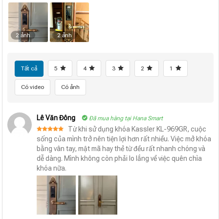
2 ảnh
2 ảnh
Tất cả
5
4
3
2
1
Có video
Có ảnh
Lê Văn Đông
Đã mua hàng tại Hana Smart
Từ khi sử dụng khóa Kassler KL-969GR, cuộc
Được xếp
sống của mình trở nên tiện lợi hơn rất nhiều. Việc mở khóa
hạng
5
5
bằng vân tay, mật mã hay thẻ từ đều rất nhanh chóng và
sao
dễ dàng. Mình không còn phải lo lắng về việc quên chìa
khóa nữa.