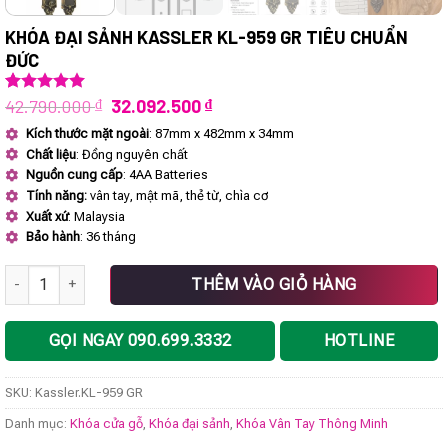
KHÓA ĐẠI SẢNH KASSLER KL-959 GR TIÊU CHUẨN
ĐỨC
Giá
Giá
42.790.000
₫
32.092.500
₫
5.00
2
trên 5
dựa trên
gốc
hiện
Kích thước mặt ngoài
: 87mm x 482mm x 34mm
đánh giá
là:
tại
Chất liệu
: Đồng nguyên chất
42.790.000 ₫.
là:
32.092.500 ₫.
Nguồn cung cấp
: 4AA Batteries
Tính năng:
vân tay, mật mã, thẻ từ, chìa cơ
Xuất xứ
: Malaysia
Bảo hành
: 36 tháng
Khóa đại sảnh Kassler KL-959 GR tiêu chuẩn Đức số lượng
THÊM VÀO GIỎ HÀNG
GỌI NGAY 090.699.3332
HOTLINE
SKU:
Kassler.KL-959 GR
Danh mục:
Khóa cửa gỗ
,
Khóa đại sảnh
,
Khóa Vân Tay Thông Minh