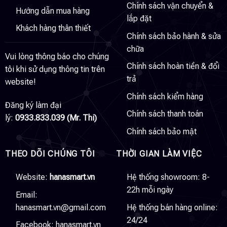
Chính sách vận chuyển &
Hướng dẫn mua hàng
lắp đặt
Khách hàng thân thiết
Chính sách bảo hành & sửa
chữa
Vui lòng thông báo cho chúng
Chính sách hoàn tiền & đổi
tôi khi sử dụng thông tin trên
trả
website!
Chính sách kiểm hàng
Đăng ký làm đại
Chính sách thanh toán
lý:
0933.833.039 (Mr. Thi)
Chính sách bảo mật
THEO DÕI CHÚNG TÔI
THỜI GIAN LÀM VIỆC
Website:
hanasmart.vn
Hệ thống showroom: 8-
22h mỗi ngày
Email:
hanasmart.vn@gmail.com
Hệ thống bán hàng online:
24/24
Facebook:
hanasmart.vn