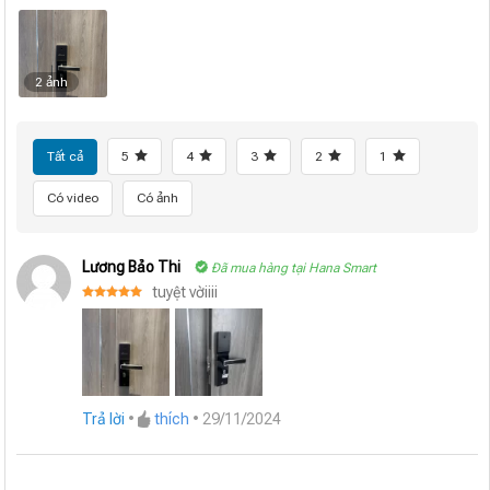
2 ảnh
Tất cả
5
4
3
2
1
Có video
Có ảnh
Lương Bảo Thi
Đã mua hàng tại Hana Smart
tuyệt vờiiii
Được xếp
hạng
5
5
sao
Trả lời
•
thích
•
29/11/2024