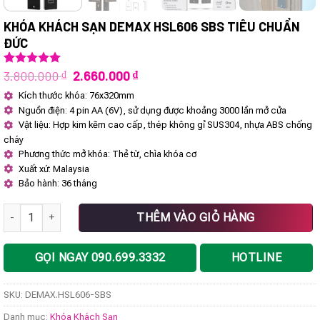
KHÓA KHÁCH SẠN DEMAX HSL606 SBS TIÊU CHUẨN
ĐỨC
Giá
Giá
3.800.000
₫
2.660.000
₫
5.00
1
trên 5
dựa trên
gốc
hiện
Kích thước khóa: 76x320mm
đánh giá
là:
tại
Nguồn điện: 4 pin AA (6V), sử dụng được khoảng 3000 lần mở cửa
3.800.000 ₫.
là:
2.660.000 ₫.
Vật liệu: Hợp kim kẽm cao cấp, thép không gỉ SUS304, nhựa ABS chống
cháy
Phương thức mở khóa: Thẻ từ, chìa khóa cơ
Xuất xứ: Malaysia
Bảo hành: 36 tháng
Khóa khách sạn DEMAX HSL606 SBS tiêu chuẩn Đức số lượng
THÊM VÀO GIỎ HÀNG
GỌI NGAY 090.699.3332
HOTLINE
SKU:
DEMAX.HSL606-SBS
Danh mục:
Khóa Khách Sạn