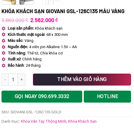
KHÓA KHÁCH SẠN GIOVANI GSL-126C135 MÀU VÀNG
Giá
Giá
3.660.000
₫
2.562.000
₫
gốc
hiện
Loại sản phẩm:
Khóa khách sạn
là:
tại
Kích thước mặt ngoài
: 68 x 300 mm
3.660.000 ₫.
là:
2.562.000 ₫.
Màu sắc:
Vàng
Nguồn điện:
4 viên pin Alkaline 1.5V – AA
Tính năng:
Thẻ từ, Chìa khóa cơ
Xuất xứ
: Chính hãng
Bảo hành
: 24 tháng
Khóa khách sạn GIOVANI GSL-126C135 màu vàng số lượng
THÊM VÀO GIỎ HÀNG
GỌI NGAY 090.699.3332
HOTLINE
SKU:
GIOVANI.GSL-126C135 GOLD
Danh mục:
Khóa Vân Tay Thông Minh
,
Khóa Khách Sạn