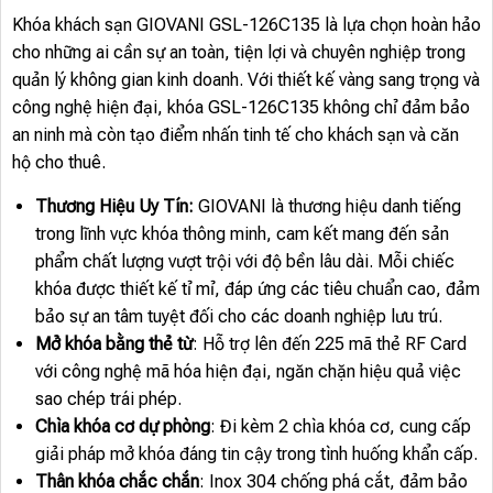
Khóa khách sạn GIOVANI GSL-126C135 là lựa chọn hoàn hảo
cho những ai cần sự an toàn, tiện lợi và chuyên nghiệp trong
quản lý không gian kinh doanh. Với thiết kế vàng sang trọng và
công nghệ hiện đại, khóa GSL-126C135 không chỉ đảm bảo
an ninh mà còn tạo điểm nhấn tinh tế cho khách sạn và căn
hộ cho thuê.
Thương Hiệu Uy Tín:
GIOVANI là thương hiệu danh tiếng
trong lĩnh vực khóa thông minh, cam kết mang đến sản
phẩm chất lượng vượt trội với độ bền lâu dài. Mỗi chiếc
khóa được thiết kế tỉ mỉ, đáp ứng các tiêu chuẩn cao, đảm
bảo sự an tâm tuyệt đối cho các doanh nghiệp lưu trú.
Mở khóa bằng thẻ từ
: Hỗ trợ lên đến 225 mã thẻ RF Card
với công nghệ mã hóa hiện đại, ngăn chặn hiệu quả việc
sao chép trái phép.
Chìa khóa cơ dự phòng
: Đi kèm 2 chìa khóa cơ, cung cấp
giải pháp mở khóa đáng tin cậy trong tình huống khẩn cấp.
Thân khóa chắc chắn
: Inox 304 chống phá cắt, đảm bảo