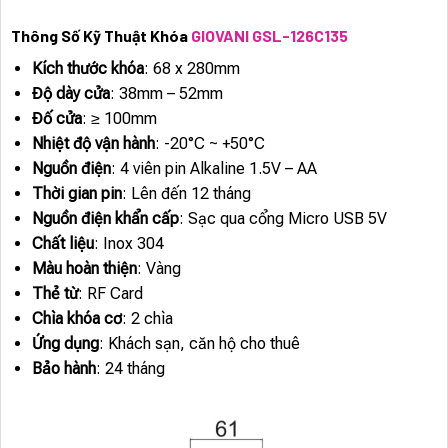
Thông Số Kỹ Thuật Khóa
GIOVANI GSL-126C135
Kích thước khóa
: 68 x 280mm
Độ dày cửa
: 38mm – 52mm
Đố cửa
: ≥ 100mm
Nhiệt độ vận hành
: -20°C ~ +50°C
Nguồn điện
: 4 viên pin Alkaline 1.5V – AA
Thời gian pin
: Lên đến 12 tháng
Nguồn điện khẩn cấp
: Sạc qua cổng Micro USB 5V
Chất liệu
: Inox 304
Màu hoàn thiện
: Vàng
Thẻ từ
: RF Card
Chìa khóa cơ
: 2 chìa
Ứng dụng
: Khách sạn, căn hộ cho thuê
Bảo hành
: 24 tháng