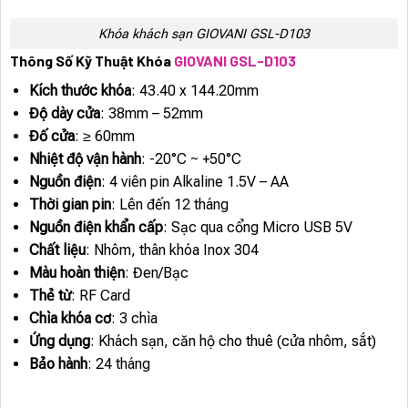
Khóa khách sạn GIOVANI GSL-D103
Thông Số Kỹ Thuật Khóa
GIOVANI GSL-D103
Kích thước khóa
: 43.40 x 144.20mm
Độ dày cửa
: 38mm – 52mm
Đố cửa
: ≥ 60mm
Nhiệt độ vận hành
: -20°C ~ +50°C
Nguồn điện
: 4 viên pin Alkaline 1.5V – AA
Thời gian pin
: Lên đến 12 tháng
Nguồn điện khẩn cấp
: Sạc qua cổng Micro USB 5V
Chất liệu
: Nhôm, thân khóa Inox 304
Màu hoàn thiện
: Đen/Bạc
Thẻ từ
: RF Card
Chìa khóa cơ
: 3 chìa
Ứng dụng
: Khách sạn, căn hộ cho thuê (cửa nhôm, sắt)
Bảo hành
: 24 tháng