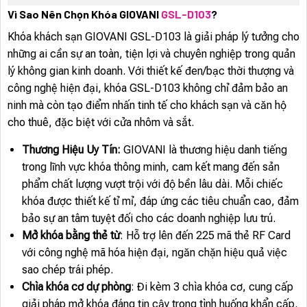
Vì Sao Nên Chọn Khóa GIOVANI
GSL-D103
?
Khóa khách sạn GIOVANI GSL-D103 là giải pháp lý tưởng cho
những ai cần sự an toàn, tiện lợi và chuyên nghiệp trong quản
lý không gian kinh doanh. Với thiết kế đen/bạc thời thượng và
công nghệ hiện đại, khóa GSL-D103 không chỉ đảm bảo an
ninh mà còn tạo điểm nhấn tinh tế cho khách sạn và căn hộ
cho thuê, đặc biệt với cửa nhôm và sắt.
Thương Hiệu Uy Tín:
GIOVANI là thương hiệu danh tiếng
trong lĩnh vực khóa thông minh, cam kết mang đến sản
phẩm chất lượng vượt trội với độ bền lâu dài. Mỗi chiếc
khóa được thiết kế tỉ mỉ, đáp ứng các tiêu chuẩn cao, đảm
bảo sự an tâm tuyệt đối cho các doanh nghiệp lưu trú.
Mở khóa bằng thẻ từ
: Hỗ trợ lên đến 225 mã thẻ RF Card
với công nghệ mã hóa hiện đại, ngăn chặn hiệu quả việc
sao chép trái phép.
Chìa khóa cơ dự phòng
: Đi kèm 3 chìa khóa cơ, cung cấp
giải pháp mở khóa đáng tin cậy trong tình huống khẩn cấp.