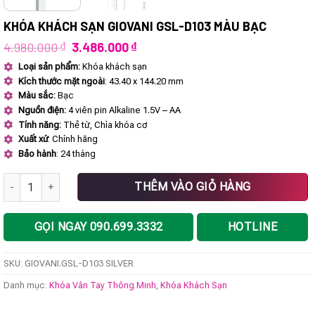
KHÓA KHÁCH SẠN GIOVANI GSL-D103 MÀU BẠC
Giá
Giá
4.980.000
₫
3.486.000
₫
gốc
hiện
Loại sản phẩm:
Khóa khách sạn
là:
tại
Kích thước mặt ngoài
: 43.40 x 144.20 mm
4.980.000 ₫.
là:
3.486.000 ₫.
Màu sắc:
Bạc
Nguồn điện:
4 viên pin Alkaline 1.5V – AA
Tính năng:
Thẻ từ, Chìa khóa cơ
Xuất xứ
: Chính hãng
Bảo hành
: 24 tháng
Khóa khách sạn GIOVANI GSL-D103 màu bạc số lượng
THÊM VÀO GIỎ HÀNG
GỌI NGAY 090.699.3332
HOTLINE
SKU:
GIOVANI.GSL-D103 SILVER
Danh mục:
Khóa Vân Tay Thông Minh
,
Khóa Khách Sạn