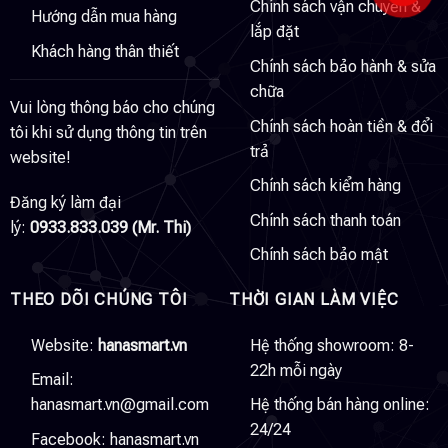
Chính sách vận chuyển &
Hướng dẫn mua hàng
lắp đặt
Khách hàng thân thiết
Chính sách bảo hành & sửa
chữa
Vui lòng thông báo cho chúng
Chính sách hoàn tiền & đổi
tôi khi sử dụng thông tin trên
trả
website!
Chính sách kiểm hàng
Đăng ký làm đại
Chính sách thanh toán
lý:
0933.833.039 (Mr. Thi)
Chính sách bảo mật
THEO DÕI CHÚNG TÔI
THỜI GIAN LÀM VIỆC
Website:
hanasmart.vn
Hệ thống showroom: 8-
22h mỗi ngày
Email:
hanasmart.vn@gmail.com
Hệ thống bán hàng online:
24/24
Facebook:
hanasmart.vn