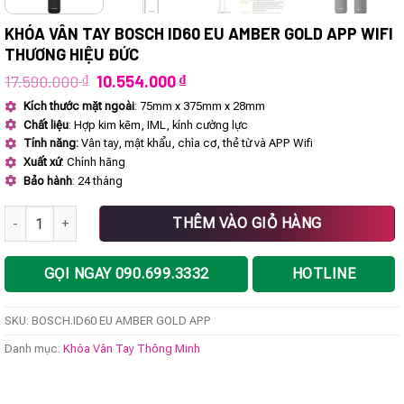
KHÓA VÂN TAY BOSCH ID60 EU AMBER GOLD APP WIFI
THƯƠNG HIỆU ĐỨC
Giá
Giá
17.590.000
₫
10.554.000
₫
gốc
hiện
Kích thước mặt ngoài
: 75mm x 375mm x 28mm
là:
tại
Chất liệu
: Hợp kim kẽm, IML, kính cường lực
17.590.000 ₫.
là:
10.554.000 ₫.
Tính năng:
Vân tay, mật khẩu, chìa cơ, thẻ từ và APP Wifi
Xuất xứ
: Chính hãng
Bảo hành
: 24 tháng
Khóa vân tay BOSCH ID60 EU AMBER GOLD APP Wifi thương hiệu Đức
THÊM VÀO GIỎ HÀNG
GỌI NGAY 090.699.3332
HOTLINE
SKU:
BOSCH.ID60 EU AMBER GOLD APP
Danh mục:
Khóa Vân Tay Thông Minh