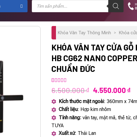
Tìm
H
kiếm
m
0
sản
phẩm
Khóa Vân Tay Thông Minh
>
Khóa cử
KHÓA VÂN TAY CỬA GỖ
HB CG62 NANO COPPER
CHUẨN ĐỨC
5.00
1
trên 5
Giá
Gi
6.500.000
4.550.000
₫
₫
dựa trên
gốc
hi
đánh giá
Kích thước mặt ngoài
: 360mm x 74
là:
tạ
Chất liệu
: Hợp kim nhôm
6.500.000 ₫.
là
Tính năng:
vân tay, mật mã, thẻ từ, c
4.
TUYA
Xuất xứ
: Thái Lan