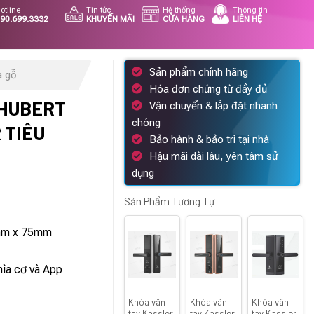
otline
Tin tức
Hệ thống
Thông tin
90.699.3332
KHUYẾN MÃI
CỬA HÀNG
LIÊN HỆ
Sản phẩm chính hãng
a gỗ
Hóa đơn chứng từ đầy đủ
 HUBERT
Vận chuyển & lắp đặt nhanh
chóng
 TIÊU
Bảo hành & bảo trì tại nhà
Hậu mãi dài lâu, yên tâm sử
dụng
Sản Phẩm Tương Tự
á
ện
mm x 75mm
i
:
hìa cơ và App
550.000 ₫.
Khóa vân
Khóa vân
Khóa vân
tay Kassler
tay Kassler
tay Kassler