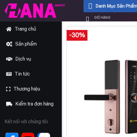
Chuyển
Danh Mục Sản Phẩ
đến
GIỎ HÀNG
nội
0
₫
dung
Trang chủ
-30%
Sản phẩm
Dịch vụ
Tin tức
Thương hiệu
Kiểm tra đơn hàng
Kết nối với chúng tôi