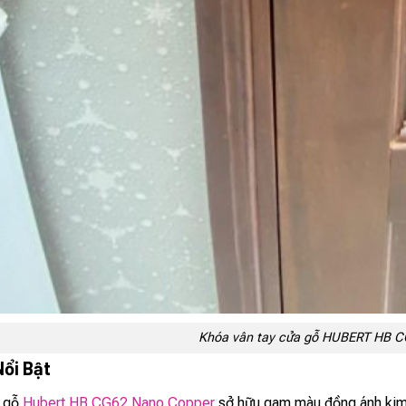
Khóa vân tay cửa gỗ HUBERT HB
Nổi Bật
 gỗ
Hubert HB CG62 Nano Copper
sở hữu gam màu đồng ánh kim 