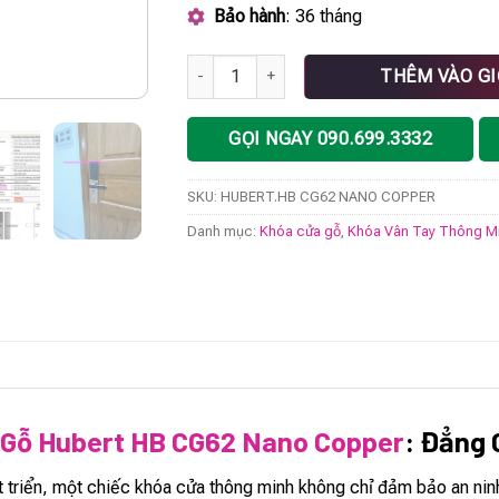
Bảo hành
: 36 tháng
Khóa vân tay cửa gỗ HUBERT HB CG62 NAN
THÊM VÀO G
GỌI NGAY 090.699.3332
SKU:
HUBERT.HB CG62 NANO COPPER
Danh mục:
Khóa cửa gỗ
,
Khóa Vân Tay Thông M
 Gỗ Hubert HB CG62 Nano Copper
: Đẳng 
t triển, một chiếc khóa cửa thông minh không chỉ đảm bảo an ni