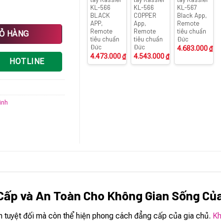
KL-566
KL-566
KL-567
BLACK
COPPER
Black App,
APP,
App,
Remote
O COPPER tiêu chuẩn Đức số lượng
Remote
Remote
tiêu chuẩn
IỎ HÀNG
tiêu chuẩn
tiêu chuẩn
Đức
Đức
Đức
4.683.000
₫
4.473.000
₫
4.543.000
₫
HOTLINE
inh
Cấp và An Toàn Cho Không Gian Sống Củ
nh tuyệt đối mà còn thể hiện phong cách đẳng cấp của gia chủ.
Kh