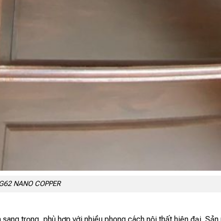
 CG62 NANO COPPER
sang trọng, phù hợp với nhiều phong cách nội thất hiện đại. Sả