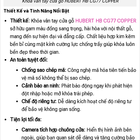
Khóa vân tay cửa gỗ HUBERT HB CG77 COPPER
Thiết Kế và Tính Năng Nổi Bật
Thiết kế:
Khóa vân tay cửa gỗ
HUBERT HB CG77 COPPER
sở hữu gam màu đồng sang trọng, hài hòa với nội thất gỗ,
mang đến sự hiện đại và đẳng cấp. Chất liệu hợp kim kẽm
bền bỉ cùng mặt kính cường lực chống trầy giúp khóa luôn
bền đẹp theo thời gian.
An toàn tuyệt đối:
Chống sao chép mã:
Công nghệ mã hóa tiên tiến bảo
vệ mã số không thể bị sao chép.
Cảnh báo an ninh:
Phát báo động ngay khi phát hiện
đột nhập hoặc mở khóa trái phép.
Chế độ riêng tư:
Dễ dàng kích hoạt chế độ riêng tư
để bảo vệ không gian sống.
Tiện lợi tối đa:
Camera tích hợp chuông cửa:
Hiển thị hình ảnh bên
ngoài, giúp bạn quan sát dễ dàng và tăng cường bảo