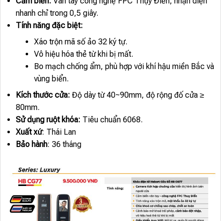
Cảm biến:
Vân tay công nghệ FPC Thụy Điển, nhận diện
nhanh chỉ trong 0,5 giây.
Tính năng đặc biệt:
Xáo trộn mã số ảo 32 ký tự.
Vô hiệu hóa thẻ từ khi bị mất.
Bo mạch chống ẩm, phù hợp với khí hậu miền Bắc và
vùng biển.
Kích thước cửa:
Độ dày từ 40~90mm, độ rộng đố cửa ≥
80mm.
Sử dụng ruột khóa:
Tiêu chuẩn 6068.
Xuất xứ
: Thái Lan
Bảo hành
: 36 tháng