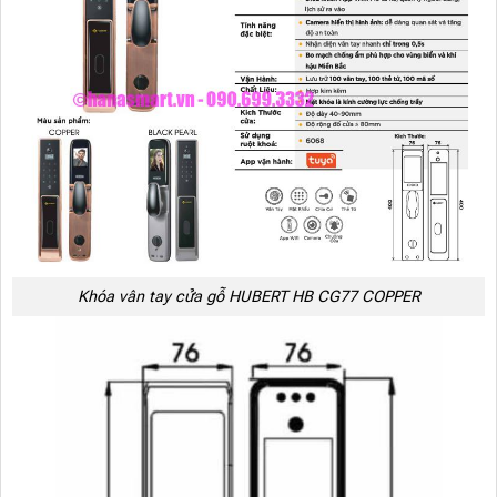
Khóa vân tay cửa gỗ HUBERT HB CG77 COPPER