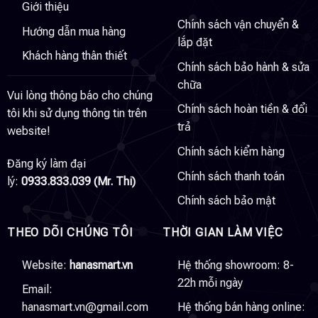
Giới thiệu
Chính sách vận chuyển &
Hướng dẫn mua hàng
lắp đặt
Khách hàng thân thiết
Chính sách bảo hành & sửa
chữa
Vui lòng thông báo cho chúng
Chính sách hoàn tiền & đổi
tôi khi sử dụng thông tin trên
trả
website!
Chính sách kiểm hàng
Đăng ký làm đại
Chính sách thanh toán
lý:
0933.833.039 (Mr. Thi)
Chính sách bảo mật
THEO DÕI CHÚNG TÔI
THỜI GIAN LÀM VIỆC
Website:
hanasmart.vn
Hệ thống showroom: 8-
22h mỗi ngày
Email:
hanasmart.vn@gmail.com
Hệ thống bán hàng online: