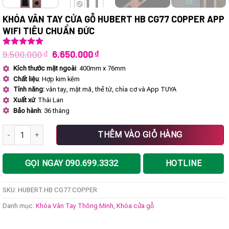
KHÓA VÂN TAY CỬA GỖ HUBERT HB CG77 COPPER APP
WIFI TIÊU CHUẨN ĐỨC
Giá
Giá
9.500.000
₫
6.650.000
₫
5.00
1
trên 5
dựa trên
gốc
hiện
Kích thước mặt ngoài
: 400mm x 76mm
đánh giá
là:
tại
Chất liệu
: Hợp kim kẽm
9.500.000 ₫.
là:
6.650.000 ₫.
Tính năng:
vân tay, mật mã, thẻ từ, chìa cơ và App TUYA
Xuất xứ
: Thái Lan
Bảo hành
: 36 tháng
Khóa vân tay cửa gỗ HUBERT HB CG77 COPPER App Wifi tiêu chuẩn 
THÊM VÀO GIỎ HÀNG
GỌI NGAY 090.699.3332
HOTLINE
SKU:
HUBERT.HB CG77 COPPER
Danh mục:
Khóa Vân Tay Thông Minh
,
Khóa cửa gỗ