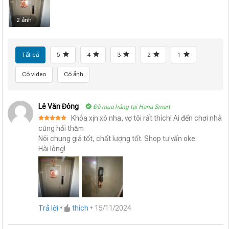
2 ảnh
Tất cả
5
4
3
2
1
Có video
Có ảnh
Lê Văn Đông
Đã mua hàng tại Hana Smart
Khóa xịn xò nha, vợ tôi rất thích! Ai đến chơi nhà
Được xếp
cũng hỏi thăm
hạng
5
5
Nói chung giá tốt, chất lượng tốt. Shop tư vấn oke.
sao
Hài lòng!
Trả lời
•
thích
•
15/11/2024