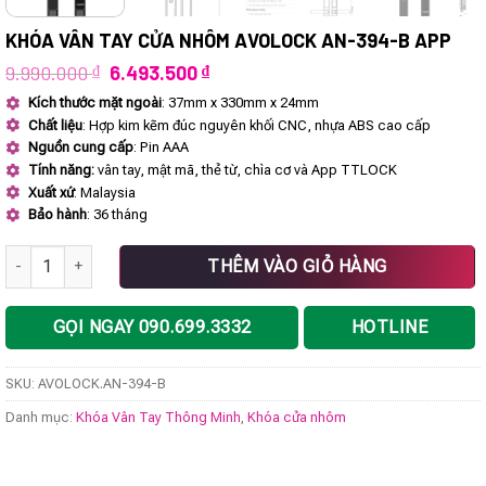
KHÓA VÂN TAY CỬA NHÔM AVOLOCK AN-394-B APP
Giá
Giá
9.990.000
₫
6.493.500
₫
gốc
hiện
Kích thước mặt ngoài
: 37mm x 330mm x 24mm
là:
tại
Chất liệu
: Hợp kim kẽm đúc nguyên khối CNC, nhựa ABS cao cấp
9.990.000 ₫.
là:
6.493.500 ₫.
Nguồn cung cấp
: Pin AAA
Tính năng:
vân tay, mật mã, thẻ từ, chìa cơ và App TTLOCK
Xuất xứ
: Malaysia
Bảo hành
: 36 tháng
Khóa vân tay cửa nhôm AVOLOCK AN-394-B App số lượng
THÊM VÀO GIỎ HÀNG
GỌI NGAY 090.699.3332
HOTLINE
SKU:
AVOLOCK.AN-394-B
Danh mục:
Khóa Vân Tay Thông Minh
,
Khóa cửa nhôm