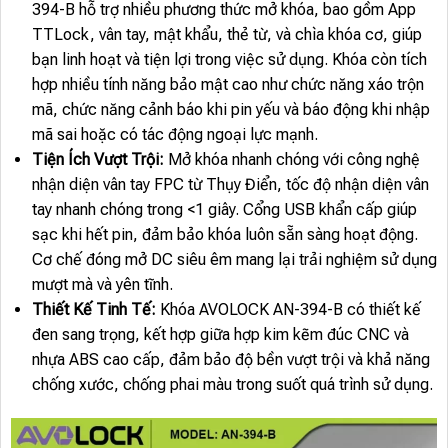
394-B hỗ trợ nhiều phương thức mở khóa, bao gồm App
TTLock, vân tay, mật khẩu, thẻ từ, và chìa khóa cơ, giúp
bạn linh hoạt và tiện lợi trong việc sử dụng. Khóa còn tích
hợp nhiều tính năng bảo mật cao như chức năng xáo trộn
mã, chức năng cảnh báo khi pin yếu và báo động khi nhập
mã sai hoặc có tác động ngoại lực mạnh.
Tiện Ích Vượt Trội:
Mở khóa nhanh chóng với công nghệ
nhận diện vân tay FPC từ Thụy Điển, tốc độ nhận diện vân
tay nhanh chóng trong <1 giây. Cổng USB khẩn cấp giúp
sạc khi hết pin, đảm bảo khóa luôn sẵn sàng hoạt động.
Cơ chế đóng mở DC siêu êm mang lại trải nghiệm sử dụng
mượt mà và yên tĩnh.
Thiết Kế Tinh Tế:
Khóa AVOLOCK AN-394-B có thiết kế
đen sang trọng, kết hợp giữa hợp kim kẽm đúc CNC và
nhựa ABS cao cấp, đảm bảo độ bền vượt trội và khả năng
chống xước, chống phai màu trong suốt quá trình sử dụng.