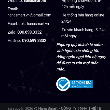
Website:
hanasmart.vn
Hệ thống showroom: 8-
22h mỗi ngày
Email:
hanasmart.vn@gmail.com
Hệ thống bán hàng online:
24/24
Facebook:
hanasmart.vn
Tư vấn khách hàng: 8-24h
Zalo:
090.699.3332
mỗi ngày
Hotline:
090.699.3332
Phục vụ quý khách là niềm
vinh hạnh của chúng tôi,
đừng ngần ngại liên hệ ngay
để được tư vấn mọi thắc
mắc.
Bản quyền 2026 ©
Hana Smart - CÔNG TY TNHH THIẾT BỊ