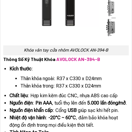
Khóa vân tay cửa nhôm AVOLOCK AN-394-B
Thông Số Kỹ Thuật Khóa
AVOLOCK AN-394-B
Kích thước
:
Thân khóa ngoài: R37 x C330 x D24mm
Thân khóa trong: R37 x C330 x D24mm
Chất liệu
: Hợp kim kẽm đúc CNC, nhựa ABS cao cấp
Nguồn điện
:
Pin AAA
, tuổi thọ lên đến
5.000 lần đóng/mở
.
Nguồn điện khẩn cấp
: Cổng
USB
giúp sạc khi hết pin.
Nhiệt độ vận hành
:
-20°C ~ 60°C
, đảm bảo khóa hoạt
động ổn định trong mọi điều kiện thời tiết.