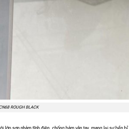
B CN68 ROUGH BLACK
ới lớp sơn nhám tĩnh điện, chống bám vân tay, mang lại sự bền bỉ