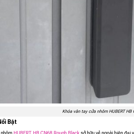
Khóa vân tay cửa nhôm HUBERT H
Nổi Bật
a nhôm
HUBERT HB CN68 Rough Black
sở hữu vẻ ngoài hiện đại v