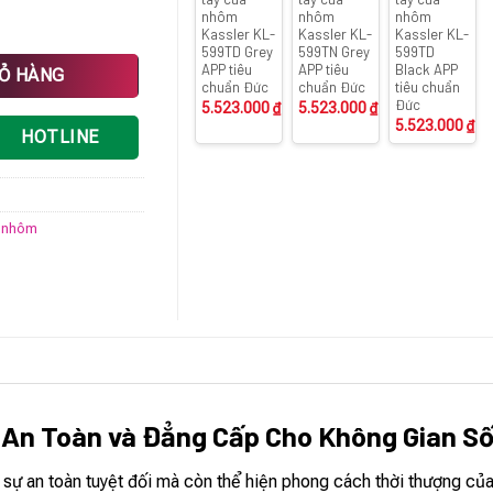
nhôm
nhôm
nhôm
Kassler KL-
Kassler KL-
Kassler KL-
599TD Grey
599TN Grey
599TD
OUGH BLACK App Wifi tiêu chuẩn Đức số lượng
APP tiêu
APP tiêu
Black APP
IỎ HÀNG
chuẩn Đức
chuẩn Đức
tiêu chuẩn
Đức
5.523.000
₫
5.523.000
₫
5.523.000
₫
HOTLINE
 nhôm
 An Toàn và Đẳng Cấp Cho Không Gian S
 sự an toàn tuyệt đối mà còn thể hiện phong cách thời thượng củ