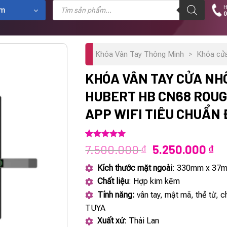
Tìm
H
kiếm
ẩm
0
sản
phẩm
Khóa Vân Tay Thông Minh
>
Khóa cử
KHÓA VÂN TAY CỬA NH
HUBERT HB CN68 ROU
APP WIFI TIÊU CHUẨN
5.00
1
trên 5
Giá
Gi
7.500.000
5.250.000
₫
₫
dựa trên
gốc
hi
đánh giá
Kích thước mặt ngoài
: 330mm x 37
là:
tạ
Chất liệu
: Hợp kim kẽm
7.500.000 ₫.
là:
Tính năng:
vân tay, mật mã, thẻ từ, c
5.
TUYA
Xuất xứ
: Thái Lan