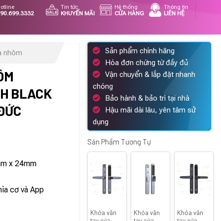
otline
Tin tức
Hệ thống
Thông tin
90.699.3332
KHUYẾN MÃI
CỬA HÀNG
LIÊN HỆ
Sản phẩm chính hãng
a nhôm
Hóa đơn chứng từ đầy đủ
ÔM
Vận chuyển & lắp đặt nhanh
chóng
GH BLACK
Bảo hành & bảo trì tại nhà
 ĐỨC
Hậu mãi dài lâu, yên tâm sử
dụng
Sản Phẩm Tương Tự
á
ện
mm x 24mm
i
hìa cơ và App
250.000 ₫.
Khóa vân
Khóa vân
Khóa vân
tay cửa
tay cửa
tay cửa