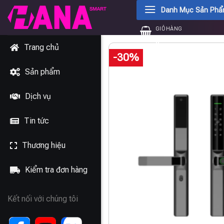
Chuyển
Danh Mục Sản Ph
đến
GIỎ HÀNG
nội
0
₫
dung
Trang chủ
-30%
Sản phẩm
Dịch vụ
Tin tức
Thương hiệu
Kiểm tra đơn hàng
Kết nối với chúng tôi