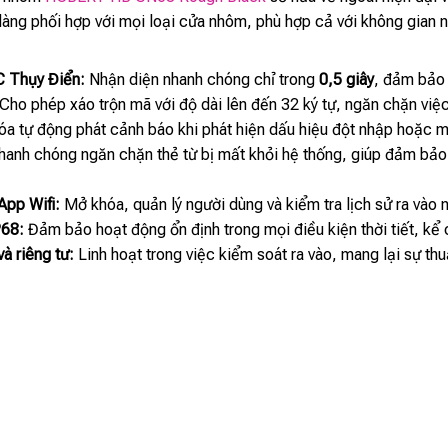
g phối hợp với mọi loại cửa nhôm, phù hợp cả với không gian nội
C Thụy Điển:
Nhận diện nhanh chóng chỉ trong
0,5 giây
, đảm bảo 
Cho phép xáo trộn mã với độ dài lên đến 32 ký tự, ngăn chặn việ
a tự động phát cảnh báo khi phát hiện dấu hiệu đột nhập hoặc m
anh chóng ngăn chặn thẻ từ bị mất khỏi hệ thống, giúp đảm bảo a
App Wifi:
Mở khóa, quản lý người dùng và kiểm tra lịch sử ra vào n
P68:
Đảm bảo hoạt động ổn định trong mọi điều kiện thời tiết, kể 
à riêng tư:
Linh hoạt trong việc kiểm soát ra vào, mang lại sự thu