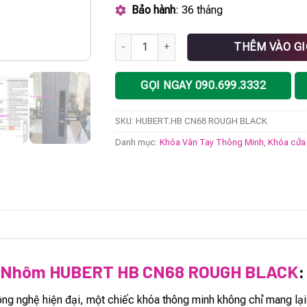
Bảo hành
: 36 tháng
Khóa vân tay cửa nhôm HUBERT HB CN68 R
THÊM VÀO G
GỌI NGAY 090.699.3332
SKU:
HUBERT.HB CN68 ROUGH BLACK
Danh mục:
Khóa Vân Tay Thông Minh
,
Khóa cửa
a Nhôm HUBERT HB CN68 ROUGH BLACK
:
công nghệ hiện đại, một chiếc khóa thông minh không chỉ mang lại