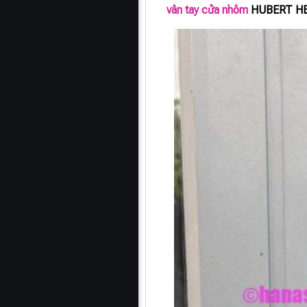
vân tay cửa nhôm
HUBERT HB