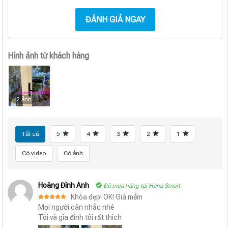
ĐÁNH GIÁ NGAY
Hình ảnh từ khách hàng
2 ảnh
Tất cả
5
4
3
2
1
Có video
Có ảnh
Hoàng Đình Anh
Đã mua hàng tại Hana Smart
Khóa đẹp! OK! Giá mềm
Được xếp
Mọi người cân nhắc nhé
hạng
5
5
Tôi và gia đình tôi rất thích
sao