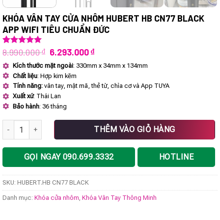
KHÓA VÂN TAY CỬA NHÔM HUBERT HB CN77 BLACK
APP WIFI TIÊU CHUẨN ĐỨC
Giá
Giá
8.990.000
₫
6.293.000
₫
5.00
1
trên 5
dựa trên
gốc
hiện
Kích thước mặt ngoài
: 330mm x 34mm x 134mm
đánh giá
là:
tại
Chất liệu
: Hợp kim kẽm
8.990.000 ₫.
là:
6.293.000 ₫.
Tính năng:
vân tay, mật mã, thẻ từ, chìa cơ và App TUYA
Xuất xứ
: Thái Lan
Bảo hành
: 36 tháng
Khóa vân tay cửa nhôm HUBERT HB CN77 BLACK App Wifi tiêu chuẩ
THÊM VÀO GIỎ HÀNG
GỌI NGAY 090.699.3332
HOTLINE
SKU:
HUBERT.HB CN77 BLACK
Danh mục:
Khóa cửa nhôm
,
Khóa Vân Tay Thông Minh