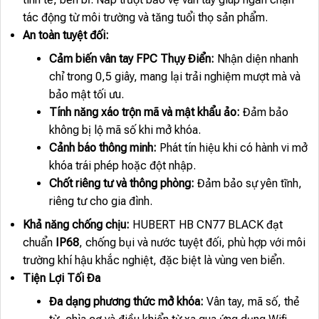
tác động từ môi trường và tăng tuổi thọ sản phẩm.
An toàn tuyệt đối:
Cảm biến vân tay FPC Thụy Điển:
Nhận diện nhanh
chỉ trong 0,5 giây, mang lại trải nghiệm mượt mà và
bảo mật tối ưu.
Tính năng xáo trộn mã và mật khẩu ảo:
Đảm bảo
không bị lộ mã số khi mở khóa.
Cảnh báo thông minh:
Phát tín hiệu khi có hành vi mở
khóa trái phép hoặc đột nhập.
Chốt riêng tư và thông phòng:
Đảm bảo sự yên tĩnh,
riêng tư cho gia đình.
Khả năng chống chịu:
HUBERT HB CN77 BLACK đạt
chuẩn
IP68
, chống bụi và nước tuyệt đối, phù hợp với môi
trường khí hậu khắc nghiệt, đặc biệt là vùng ven biển.
Tiện Lợi Tối Đa
Đa dạng phương thức mở khóa:
Vân tay, mã số, thẻ