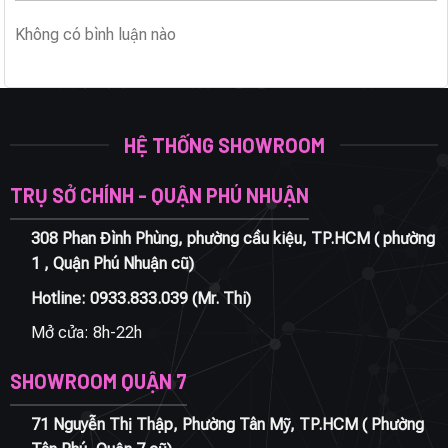
Không có bình luận nào
HỆ THỐNG SHOWROOM
TRỤ SỞ CHÍNH - QUẬN PHÚ NHUẬN
308 Phan Đình Phùng, phường cầu kiệu, TP.HCM ( phường
1 , Quận Phú Nhuận cũ)
Hotline:
0933.833.039
(Mr. Thi)
Mở cửa: 8h-22h
SHOWROOM QUẬN 7
71 Nguyễn Thị Thập, Phường Tân Mỹ, TP.HCM ( Phường