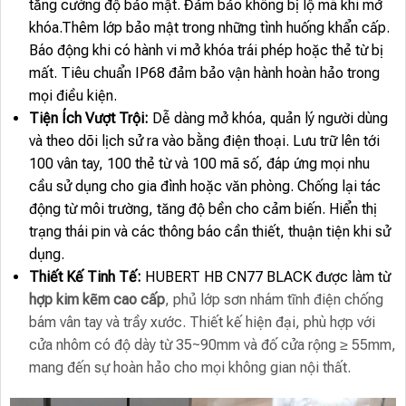
tăng cường độ bảo mật. Đảm bảo không bị lộ mã khi mở
khóa.Thêm lớp bảo mật trong những tình huống khẩn cấp.
Báo động khi có hành vi mở khóa trái phép hoặc thẻ từ bị
mất. Tiêu chuẩn IP68 đảm bảo vận hành hoàn hảo trong
mọi điều kiện.
Tiện Ích Vượt Trội:
Dễ dàng mở khóa, quản lý người dùng
và theo dõi lịch sử ra vào bằng điện thoại. Lưu trữ lên tới
100 vân tay, 100 thẻ từ và 100 mã số, đáp ứng mọi nhu
cầu sử dụng cho gia đình hoặc văn phòng. Chống lại tác
động từ môi trường, tăng độ bền cho cảm biến. Hiển thị
trạng thái pin và các thông báo cần thiết, thuận tiện khi sử
dụng.
Thiết Kế Tinh Tế:
HUBERT HB CN77 BLACK được làm từ
hợp kim kẽm cao cấp
, phủ lớp sơn nhám tĩnh điện chống
bám vân tay và trầy xước. Thiết kế hiện đại, phù hợp với
cửa nhôm có độ dày từ 35~90mm và đố cửa rộng ≥ 55mm,
mang đến sự hoàn hảo cho mọi không gian nội thất.