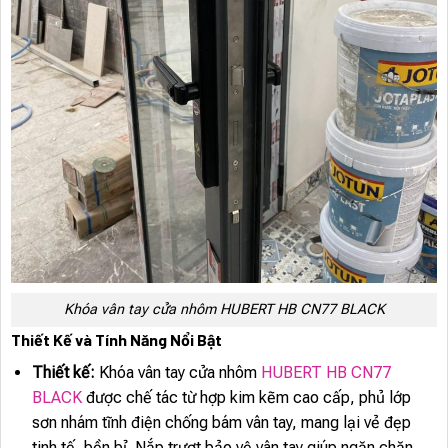
Khóa vân tay cửa nhôm HUBERT HB CN77 BLACK
Thiết Kế và Tính Năng Nổi Bật
Thiết kế:
Khóa vân tay cửa nhôm
HUBERT HB CN77
BLACK
được chế tác từ hợp kim kẽm cao cấp, phủ lớp
sơn nhám tĩnh điện chống bám vân tay, mang lại vẻ đẹp
tinh tế, bền bỉ. Nắp trượt bảo vệ vân tay giúp ngăn chặn