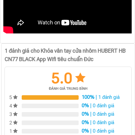
1 đánh giá cho
Khóa vân tay cửa nhôm HUBERT HB
CN77 BLACK App Wifi tiêu chuẩn Đức
5.0
ĐÁNH GIÁ TRUNG BÌNH
100%
| 1 đánh giá
5
0%
| 0 đánh giá
4
0%
| 0 đánh giá
3
0%
| 0 đánh giá
2
0%
| 0 đánh giá
1