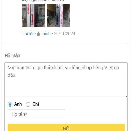
hạng
5
5
sao
Trả lời
•
thích
•
20/11/2024
Hỏi đáp
Anh
Chị
GỬI