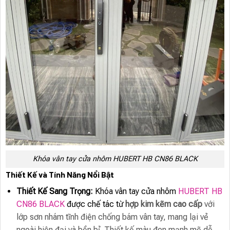
Khóa vân tay cửa nhôm HUBERT HB CN86 BLACK
Thiết Kế và Tính Năng Nổi Bật
Thiết Kế Sang Trọng:
Khóa vân tay cửa nhôm
HUBERT HB
CN86 BLACK
được chế tác từ
hợp kim kẽm cao cấp
với
lớp sơn nhám tĩnh điện chống bám vân tay, mang lại vẻ
ngoài hiện đại và bền bỉ. Thiết kế màu đen mạnh mẽ dễ