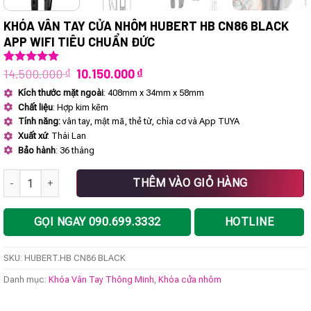
KHÓA VÂN TAY CỬA NHÔM HUBERT HB CN86 BLACK
APP WIFI TIÊU CHUẨN ĐỨC
Giá
Giá
14.500.000
₫
10.150.000
₫
5.00
1
trên 5
dựa trên
gốc
hiện
Kích thước mặt ngoài
: 408mm x 34mm x 58mm
đánh giá
là:
tại
Chất liệu
: Hợp kim kẽm
14.500.000 ₫.
là:
10.150.000 ₫.
Tính năng:
vân tay, mật mã, thẻ từ, chìa cơ và App TUYA
Xuất xứ
: Thái Lan
Bảo hành
: 36 tháng
Khóa vân tay cửa nhôm HUBERT HB CN86 BLACK App Wifi tiêu chuẩ
THÊM VÀO GIỎ HÀNG
GỌI NGAY 090.699.3332
HOTLINE
SKU:
HUBERT.HB CN86 BLACK
Danh mục:
Khóa Vân Tay Thông Minh
,
Khóa cửa nhôm