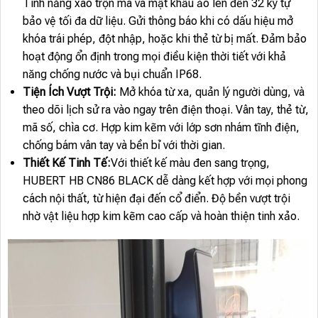
Tính năng xáo trộn mã và mật khẩu ảo lên đến 32 ký tự
bảo vệ tối đa dữ liệu. Gửi thông báo khi có dấu hiệu mở
khóa trái phép, đột nhập, hoặc khi thẻ từ bị mất. Đảm bảo
hoạt động ổn định trong mọi điều kiện thời tiết với khả
năng chống nước và bụi chuẩn IP68.
Tiện Ích Vượt Trội:
Mở khóa từ xa, quản lý người dùng, và
theo dõi lịch sử ra vào ngay trên điện thoại. Vân tay, thẻ từ,
mã số, chìa cơ. Hợp kim kẽm với lớp sơn nhám tĩnh điện,
chống bám vân tay và bền bỉ với thời gian.
Thiết Kế Tinh Tế:
Với thiết kế màu đen sang trọng,
HUBERT HB CN86 BLACK dễ dàng kết hợp với mọi phong
cách nội thất, từ hiện đại đến cổ điển. Độ bền vượt trội
nhờ vật liệu hợp kim kẽm cao cấp và hoàn thiện tinh xảo.