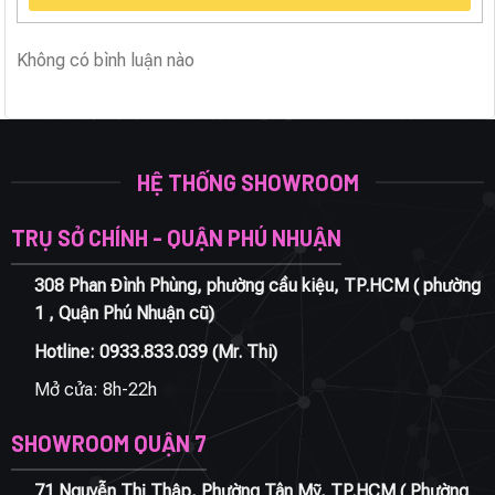
Không có bình luận nào
HỆ THỐNG SHOWROOM
TRỤ SỞ CHÍNH - QUẬN PHÚ NHUẬN
308 Phan Đình Phùng, phường cầu kiệu, TP.HCM ( phường
1 , Quận Phú Nhuận cũ)
Hotline:
0933.833.039
(Mr. Thi)
Mở cửa: 8h-22h
SHOWROOM QUẬN 7
71 Nguyễn Thị Thập, Phường Tân Mỹ, TP.HCM ( Phường