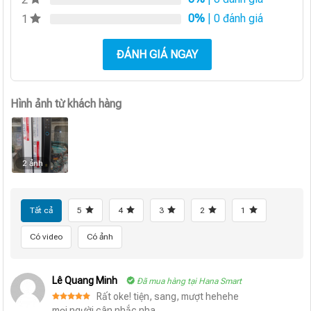
0%
| 0 đánh giá
1
ĐÁNH GIÁ NGAY
Hình ảnh từ khách hàng
2 ảnh
Tất cả
5
4
3
2
1
Có video
Có ảnh
Lê Quang Minh
Đã mua hàng tại Hana Smart
Rất oke! tiện, sang, mượt hehehe
Được xếp
mọi người cân nhắc nha