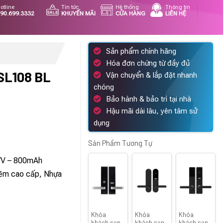
otline
Tin tức
Hệ thống
Thông tin
90.699.3332
KHUYẾN MÃI
CỬA HÀNG
LIÊN HỆ
Sản phẩm chính hãng
Hóa đơn chứng từ đầy đủ
SL108 BL
Vận chuyển & lắp đặt nhanh
chóng
Bảo hành & bảo trì tại nhà
Hậu mãi dài lâu, yên tâm sử
dụng
á
ện
Sản Phẩm Tương Tự
,7V – 800mAh
kẽm cao cấp, Nhựa
653.000 ₫.
Khóa
Khóa
Khóa
khách sạn
khách sạn
khách sạn