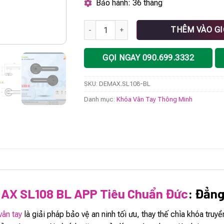
Bảo hành: 36 tháng
Khóa vân tay DEMAX SL108 BL APP tiêu ch
THÊM VÀO G
GỌI NGAY 090.699.3332
SKU:
DEMAX.SL108-BL
Danh mục:
Khóa Vân Tay Thông Minh
AX SL108 BL APP Tiêu Chuẩn Đức
: Đẳng
vân tay
là giải pháp bảo vệ an ninh tối ưu, thay thế chìa khóa 