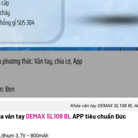
Khóa vân tay DEMAX SL108 BL AP
a vân tay
DEMAX SL108 BL
APP tiêu chuẩn Đức
Lithium 3,7V – 800mAh