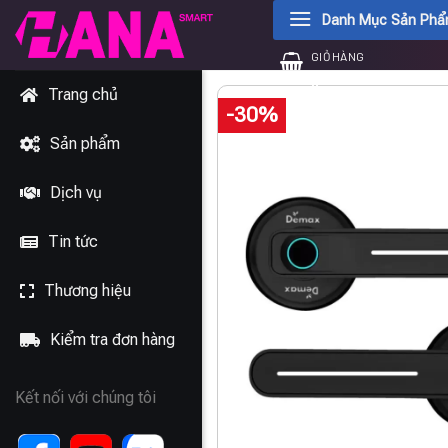
Chuyển
Danh Mục Sản Ph
đến
GIỎ HÀNG
nội
0
₫
dung
Trang chủ
-30%
Sản phẩm
Dịch vụ
Tin tức
Thương hiệu
Kiểm tra đơn hàng
Kết nối với chúng tôi