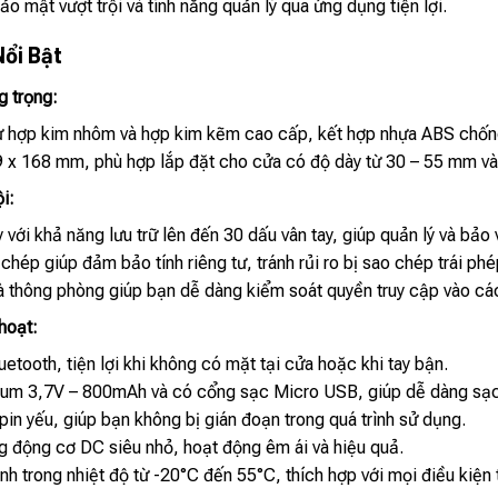
ảo mật vượt trội và tính năng quản lý qua ứng dụng tiện lợi.
Nổi Bật
g trọng:
 hợp kim nhôm và hợp kim kẽm cao cấp, kết hợp nhựa ABS chống 
9 x 168 mm, phù hợp lắp đặt cho cửa có độ dày từ 30 – 55 mm v
i:
với khả năng lưu trữ lên đến 30 dấu vân tay, giúp quản lý và bảo 
hép giúp đảm bảo tính riêng tư, tránh rủi ro bị sao chép trái phé
à thông phòng giúp bạn dễ dàng kiểm soát quyền truy cập vào cá
 hoạt:
etooth, tiện lợi khi không có mặt tại cửa hoặc khi tay bận.
hium 3,7V – 800mAh và có cổng sạc Micro USB, giúp dễ dàng sạc
in yếu, giúp bạn không bị gián đoạn trong quá trình sử dụng.
 động cơ DC siêu nhỏ, hoạt động êm ái và hiệu quả.
h trong nhiệt độ từ -20°C đến 55°C, thích hợp với mọi điều kiện t