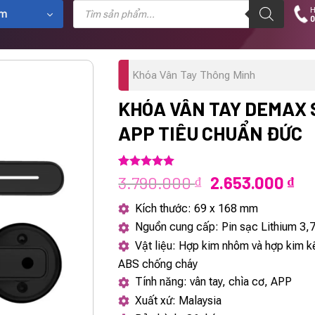
Tìm
H
kiếm
ẩm
0
sản
phẩm
Khóa Vân Tay Thông Minh
KHÓA VÂN TAY DEMAX 
APP TIÊU CHUẨN ĐỨC
5.00
1
trên 5
Giá
Gi
3.790.000
2.653.000
₫
₫
dựa trên
gốc
hi
đánh giá
Kích thước: 69 x 168 mm
là:
tại
Nguồn cung cấp: Pin sạc Lithium 3
3.790.000 ₫.
là:
Vật liệu: Hợp kim nhôm và hợp kim 
2.
ABS chống cháy
Tính năng: vân tay, chìa cơ, APP
Xuất xứ: Malaysia