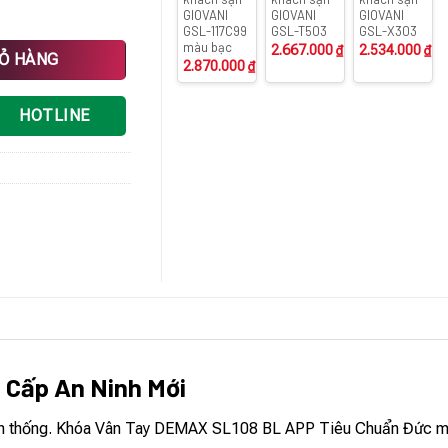
GIOVANI
GIOVANI
GIOVANI
GSL-117C99
GSL-T503
GSL-X303
màu bạc
2.667.000
₫
2.534.000
₫
uẩn Đức số lượng
IỎ HÀNG
2.870.000
₫
HOTLINE
 Cấp An Ninh Mới
truyền thống. Khóa Vân Tay DEMAX SL108 BL APP Tiêu Chuẩn Đức m