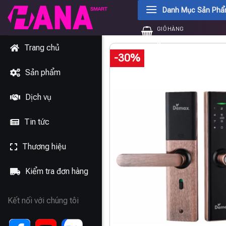
Chuyển
Danh Mục Sản Ph
đến
GIỎ HÀNG
nội
0
₫
dung
Trang chủ
-30%
Sản phẩm
Dịch vụ
Tin tức
Thương hiệu
Kiểm tra đơn hàng
Kết nối với chúng tôi