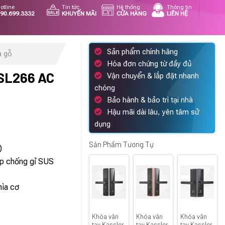
otline
Tin tức
Hệ thống
Thông tin
90.699.3332
KHUYẾN MÃI
CỬA HÀNG
LIÊN HỆ
Sản phẩm chính hãng
a gỗ
Hóa đơn chứng từ đầy đủ
SL266 AC
Vận chuyển & lắp đặt nhanh
chóng
Bảo hành & bảo trì tại nhà
Hậu mãi dài lâu, yên tâm sử
á
dụng
ện
i
Sản Phẩm Tương Tự
)
ép chống gỉ SUS
130.000 ₫.
hìa cơ
Khóa vân
Khóa vân
Khóa vân
tay Kassler
tay Kassler
tay Kassler