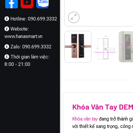
Hotline: 090.699.3332
Website:
www.hanasmart.vn
Zalo: 090.699.3332
Thời gian làm việc:
8:00 - 21:00
MÔ TẢ
Khóa Vân Tay DEM
Khóa vân tay
đang trở thành g
với thiết kế sang trọng, công