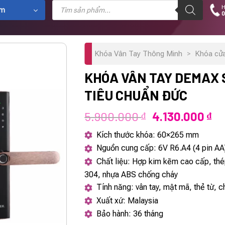
Tìm
H
kiếm
ẩm
0
sản
phẩm
Khóa Vân Tay Thông Minh
>
Khóa cử
KHÓA VÂN TAY DEMAX 
TIÊU CHUẨN ĐỨC
Giá
Gi
5.900.000
4.130.000
₫
₫
gốc
hi
Kích thước khóa: 60×265 mm
là:
tạ
Nguồn cung cấp: 6V R6.A4 (4 pin AA
5.900.000 ₫.
là:
Chất liệu: Hợp kim kẽm cao cấp, th
4.
304, nhựa ABS chống cháy
Tính năng: vân tay, mật mã, thẻ từ, c
Xuất xứ: Malaysia
Bảo hành: 36 tháng