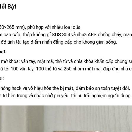
Nổi Bật
60×265 mm), phù hợp với nhiều loại cửa.
m cao cấp, thép không gỉ SUS 304 và nhựa ABS chống cháy, mang l
đỏ tinh tế, tạo điểm nhấn đẳng cấp cho không gian sống.
oạt:
 mở khóa: vân tay, mật mã, thẻ từ và chìa khóa khẩn cấp chống s
trữ tới 100 vân tay, 100 thẻ từ và 250 nhóm mật mã, đáp ứng nhu 
i:
hống hack và vô hiệu hóa thẻ bị mất, đảm bảo an toàn tuyệt đối.
từ bên trong và nhắc nhở pin yếu, tối ưu trải nghiệm người dùng.