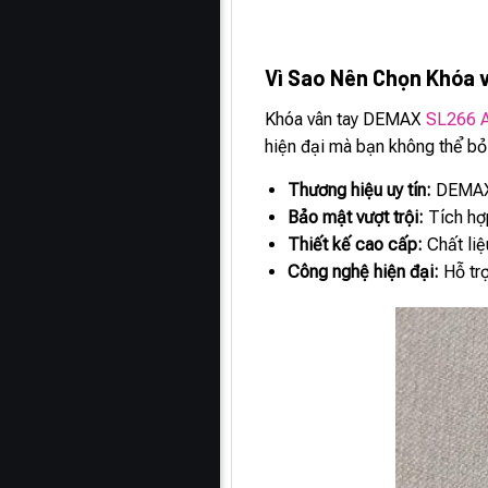
Vì Sao Nên Chọn Khóa 
Khóa vân tay DEMAX
SL266 
hiện đại mà bạn không thể bỏ
Thương hiệu uy tín:
DEMAX l
Bảo mật vượt trội:
Tích hợp
Thiết kế cao cấp:
Chất liệ
Công nghệ hiện đại:
Hỗ trợ