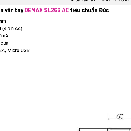
Khóa vân tay DEMAX SL266 AC 
a vân tay
DEMAX SL266 AC
tiêu chuẩn Đức
 mm
 (4 pin AA)
80mA
 cửa
-2A, Micro USB