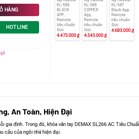
KL-566
KL-566
KL-567
Đức số lượng
IỎ HÀNG
BLACK
COPPER
Black App,
APP,
App,
Remote
Remote
Remote
tiêu chuẩn
tiêu chuẩn
tiêu chuẩn
Đức
HOTLINE
Đức
Đức
4.683.000
₫
4.473.000
₫
4.543.000
₫
 gỗ
ng, An Toàn, Hiện Đại
o mỗi gia đình. Trong đó, khóa vân tay DEMAX SL266 AC Tiêu Chuẩ
hu cầu của ngôi nhà hiện đại.