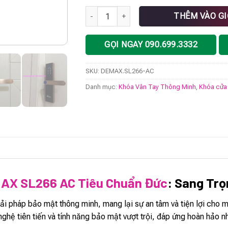
Khóa vân tay DEMAX SL266 AC tiêu chuẩn 
THÊM VÀO G
GỌI NGAY 090.699.3332
SKU:
DEMAX.SL266-AC
Danh mục:
Khóa Vân Tay Thông Minh
,
Khóa cửa
AX SL266 AC Tiêu Chuẩn Đức
: Sang Trọ
iải pháp bảo mật thông minh, mang lại sự an tâm và tiện lợi ch
 nghệ tiên tiến và tính năng bảo mật vượt trội, đáp ứng hoàn hảo n