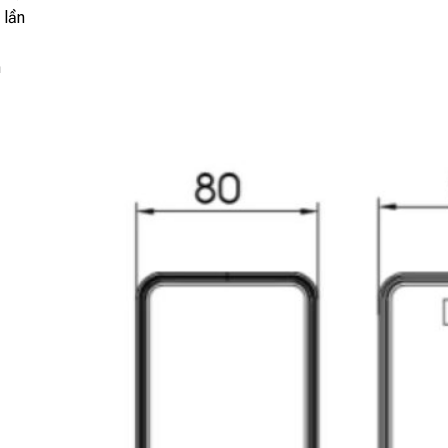
 lần
m