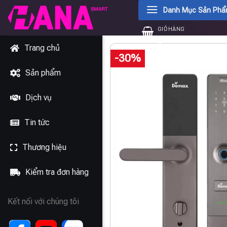
Chuyển
Danh Mục Sản Ph
đến
GIỎ HÀNG
nội
0
₫
dung
Trang chủ
-30%
Sản phẩm
Dịch vụ
Tin tức
Thương hiệu
Kiểm tra đơn hàng
Kết nối với chúng tôi