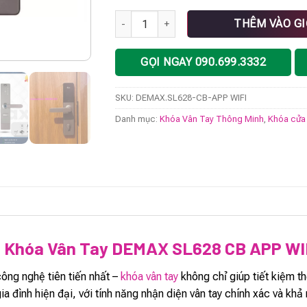
Khóa vân tay DEMAX SL628 CB APP WIFI ti
THÊM VÀO G
GỌI NGAY 090.699.3332
SKU:
DEMAX.SL628-CB-APP WIFI
Danh mục:
Khóa Vân Tay Thông Minh
,
Khóa cửa
g
Khóa Vân Tay DEMAX SL628 CB APP WI
ông nghệ tiên tiến nhất –
khóa vân tay
không chỉ giúp tiết kiệm 
ia đình hiện đại, với tính năng nhận diện vân tay chính xác và kh