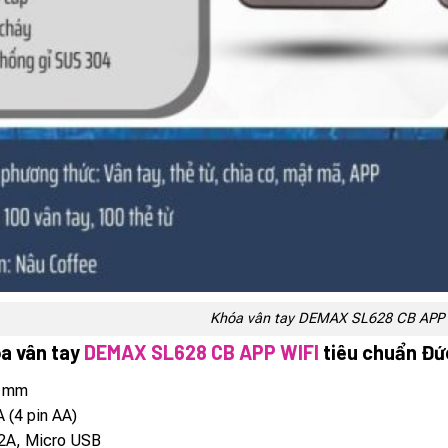
Khóa vân tay DEMAX SL628 CB APP 
a vân tay
DEMAX SL628 CB APP WIFI
tiêu chuẩn Đứ
0 mm
 (4 pin AA)
-2A, Micro USB