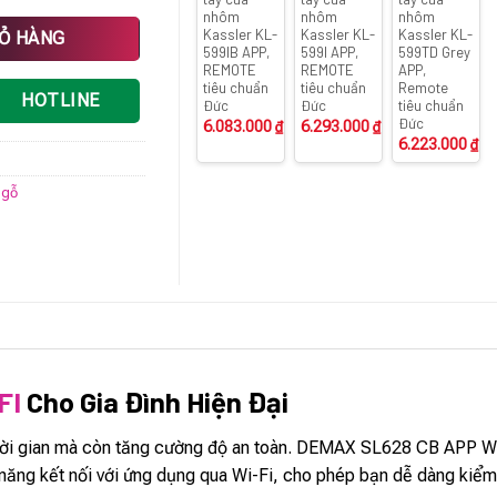
nhôm
nhôm
nhôm
êu chuẩn Đức số lượng
Kassler KL-
Kassler KL-
Kassler KL-
IỎ HÀNG
599IB APP,
599I APP,
599TD Grey
REMOTE
REMOTE
APP,
tiêu chuẩn
tiêu chuẩn
Remote
HOTLINE
Đức
Đức
tiêu chuẩn
Đức
6.083.000
₫
6.293.000
₫
6.223.000
₫
 gỗ
FI
Cho Gia Đình Hiện Đại
thời gian mà còn tăng cường độ an toàn. DEMAX SL628 CB APP WI
ả năng kết nối với ứng dụng qua Wi-Fi, cho phép bạn dễ dàng kiểm