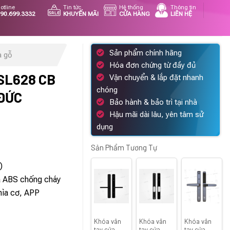
otline
Tin tức
Hệ thống
Thông tin
90.699.3332
KHUYẾN MÃI
CỬA HÀNG
LIÊN HỆ
Sản phẩm chính hãng
a gỗ
Hóa đơn chứng từ đầy đủ
SL628 CB
Vận chuyển & lắp đặt nhanh
chóng
 ĐỨC
Bảo hành & bảo trì tại nhà
Hậu mãi dài lâu, yên tâm sử
dụng
á
ện
Sản Phẩm Tương Tự
)
a ABS chống cháy
083.000 ₫.
chìa cơ, APP
Khóa vân
Khóa vân
Khóa vân
tay cửa
tay cửa
tay cửa