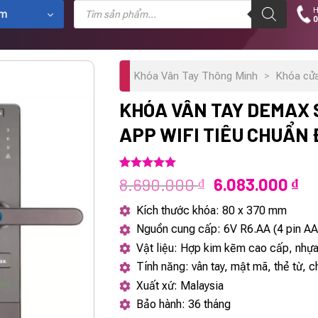
Tìm
H
kiếm
ẩm
0
sản
phẩm
Khóa Vân Tay Thông Minh
>
Khóa cử
KHÓA VÂN TAY DEMAX 
APP WIFI TIÊU CHUẨN
5.00
1
trên 5
Giá
Gi
8.690.000
6.083.000
₫
₫
dựa trên
gốc
hi
đánh giá
Kích thước khóa: 80 x 370 mm
là:
tại
Nguồn cung cấp: 6V R6.AA (4 pin AA
8.690.000 ₫.
là:
Vật liệu: Hợp kim kẽm cao cấp, nhự
6.
Tính năng: vân tay, mật mã, thẻ từ, 
Xuất xứ: Malaysia
Bảo hành: 36 tháng