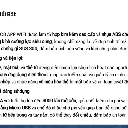
Nổi Bật
CB APP WIFI được làm từ
hợp kim kẽm cao cấp
và
nhựa ABS ch
 kính cường lực siêu cứng
, không chỉ mang lại vẻ đẹp tinh tế mà
 chống gỉ SUS 304
, đảm bảo tính bền vững và khả năng chịu được 
và tiện lợi
:
y
,
mật mã
, và
thẻ từ
mang đến nhiều lựa chọn linh hoạt cho người
qua ứng dụng điện thoại
, giúp bạn kiểm soát và quản lý an ninh n
 chép
và chức năng
vô hiệu hóa thẻ bị mất
bảo vệ an toàn tuyệt đố
dễ dàng sử dụng
:
AA
với tuổi thọ lên đến
3000 lần mở cửa
, giúp tiết kiệm chi phí và b
bằng Micro USB
và chế độ nhắc nhở pin yếu giúp bạn dễ dàng sử 
 từ bên trong
và tay nắm có thể thay đổi chiều, đảm bảo an toàn và